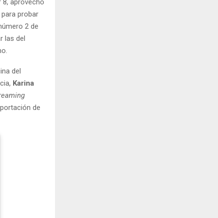
r 8, aprovechó
 para probar
 número 2 de
 las del
mo.
ina del
ncia,
Karina
reaming
 portación de