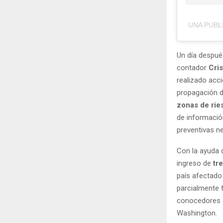
UNA PUBL
Un día despué
contador
Cri
realizado acci
propagación d
zonas de rie
de informaci
preventivas ne
Con la ayuda 
ingreso de
tr
país afectado
parcialmente f
conocedores d
Washington.