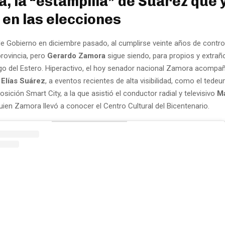
, la “estampilla” de Suárez que 
 en las elecciones
de Gobierno en diciembre pasado, al cumplirse veinte años de control
provincia, pero
Gerardo Zamora
sigue siendo, para propios y extraño
ago del Estero. Hiperactivo, el hoy senador nacional Zamora acompañó
r
Elías Suárez
, a eventos recientes de alta visibilidad, como el tede
osición Smart City, a la que asistió el conductor radial y televisivo
Ma
quien Zamora llevó a conocer el Centro Cultural del Bicentenario.