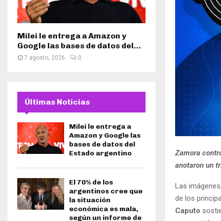
Milei le entrega a Amazon y
Google las bases de datos del...
7 agosto, 2026
0
Últimas Noticias
Milei le entrega a
Amazon y Google las
bases de datos del
Zamora control
Estado argentino
anotaron un t
El 70% de los
Las imágenes,
argentinos cree que
de los princip
la situación
económica es mala,
Caputo
sosti
según un informe de