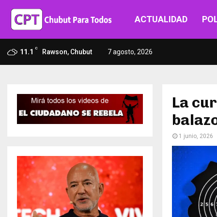
ACTUALIDAD
POL
C
11.1
Rawson, Chubut
7 agosto, 2026
La cur
balazo
1 junio, 2026