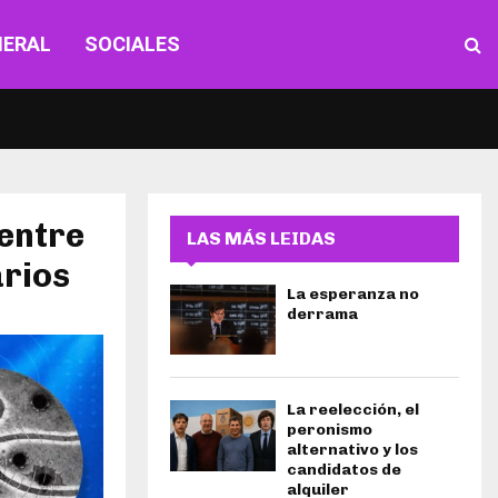
NERAL
SOCIALES
 entre
LAS MÁS LEIDAS
arios
La esperanza no
derrama
La reelección, el
peronismo
alternativo y los
candidatos de
alquiler