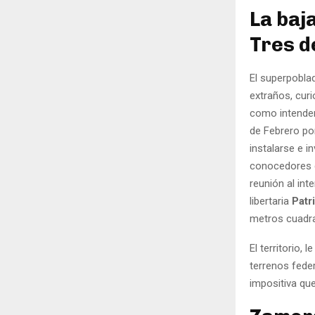
La baj
Tres d
El superpobla
extraños, cur
como intende
de Febrero po
instalarse e i
conocedores d
reunión al int
libertaria
Patr
metros cuadrad
El territorio,
terrenos feder
impositiva que