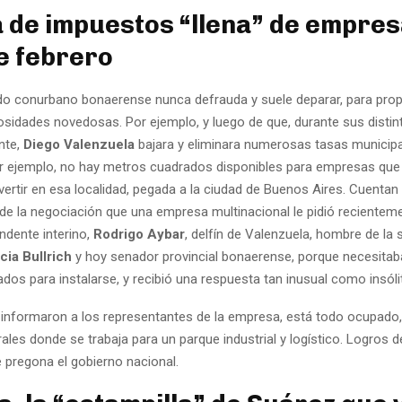
a de impuestos “llena” de empres
e febrero
do conurbano bonaerense nunca defrauda y suele deparar, para prop
iosidades novedosas. Por ejemplo, y luego de que, durante sus dist
nte,
Diego Valenzuela
bajara y eliminara numerosas tasas municipa
r ejemplo, no hay metros cuadrados disponibles para empresas que
nvertir en esa localidad, pegada a la ciudad de Buenos Aires. Cuentan
e la negociación que una empresa multinacional le pidió recientem
endente interino,
Rodrigo Aybar
, delfín de Valenzuela, hombre de la
icia Bullrich
y hoy senador provincial bonaerense, porque necesitab
os para instalarse, y recibió una respuesta tan inusual como insóli
 le informaron a los representantes de la empresa, está todo ocupado,
ales donde se trabaja para un parque industrial y logístico. Logros d
 pregona el gobierno nacional.