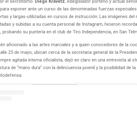
or el secretismo.
Diego Kravetz
, exlegislador porteño y actual seño
n para exponer ante un curso de las denominadas fuerzas especiales
rtas y largas-utilizadas en cursos de instrucción. Las imágenes del
itadas y subidas a su cuenta personal de Instagram, hicieron recordar
, probando su puntería en el club de Tiro Independencia, en San Tel
én aficionado a las artes marciales y a quien conocedores de la coc
 calle 25 de mayo, ubican cerca de la secretaria general de la Preside
iempre agitada interna oficialista, dejó en claro en una entrevista al
st
tura de “mano dura” con la delincuencia juvenil y la posibilidad de la
utodefensa.