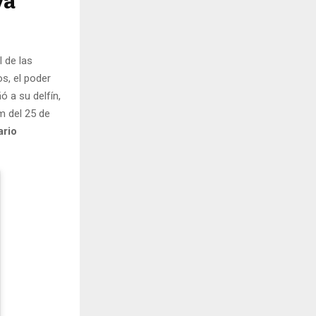
ya
 de las
s, el poder
 a su delfín,
um del 25 de
rio