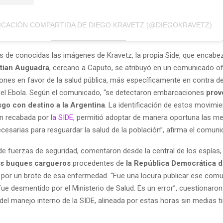
ICACIÓN COMPARTIDA DE DIEGO KRAVETZ (@DIEGOKRAVETZ)
s de conocidas las imágenes de Kravetz, la propia Side, que encabez
stian Auguadra
, cercano a Caputo, se atribuyó en un comunicado ofi
ones en favor de la salud pública, más específicamente en contra de
el Ebola. Según el comunicado, “se detectaron embarcaciones
prov
sgo con destino a la Argentina
. La identificación de estos movimien
ón recabada por
la SIDE
, permitió adoptar de manera oportuna las m
cesarias para resguardar la salud de la población”, afirma el comuni
de fuerzas de seguridad, comentaron desde la central de los espías, 
es buques cargueros
procedentes de
la República Democrática 
 por un brote de esa enfermedad. “Fue una locura publicar ese com
ue desmentido por el Ministerio de Salud. Es un error”, cuestionaro
el manejo interno de la SIDE, alineada por estas horas sin medias t