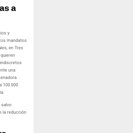
as a
ios y
intos mandatos
les, en Tres
 quieren
 indiscretos
ente una
 senadora
a 100.000
ta.
 salvo
e la reducción