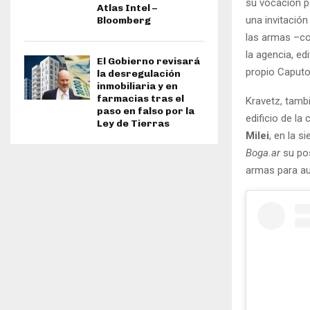
su vocación p
Atlas Intel –
una invitació
Bloomberg
las armas –co
la agencia, ed
El Gobierno revisará
propio Caputo
la desregulación
inmobiliaria y en
farmacias tras el
Kravetz, tambi
paso en falso por la
edificio de la
Ley de Tierras
Milei
, en la s
Boga.ar
su pos
armas para a