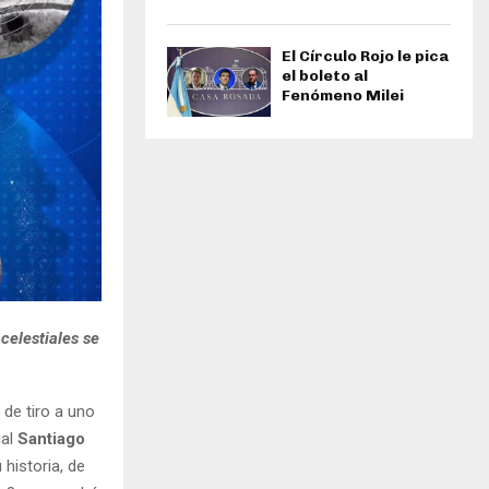
El Círculo Rojo le pica
el boleto al
Fenómeno Milei
 celestiales se
 de tiro a uno
ial
Santiago
historia, de