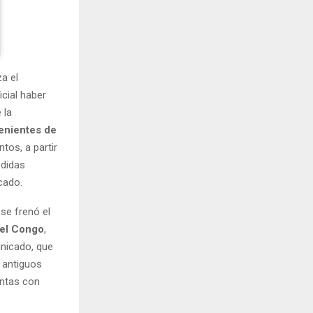
a el
cial haber
 la
enientes de
tos, a partir
edidas
cado.
se frenó el
del Congo
,
unicado, que
n antiguos
intas con