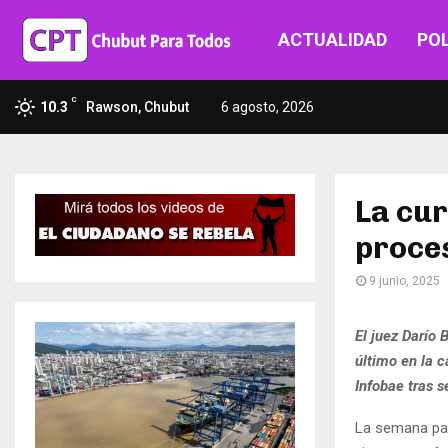
ACTUALIDAD
POL
C
10.3
Rawson, Chubut
6 agosto, 2026
La cur
proces
9 junio, 2025
El juez Darío 
último en la c
Infobae tras s
La semana pa