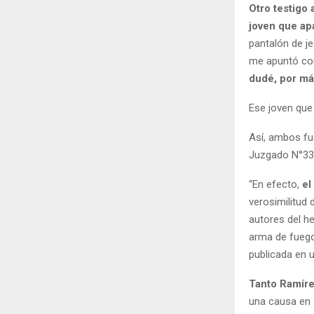
Otro testigo
joven que ap
pantalón de je
me apuntó con 
dudé, por más
Ese joven que 
Así, ambos fu
Juzgado N°33
“En efecto,
el
verosimilitud
autores del h
arma de fuego 
publicada en 
Tanto Ramíre
una causa en s