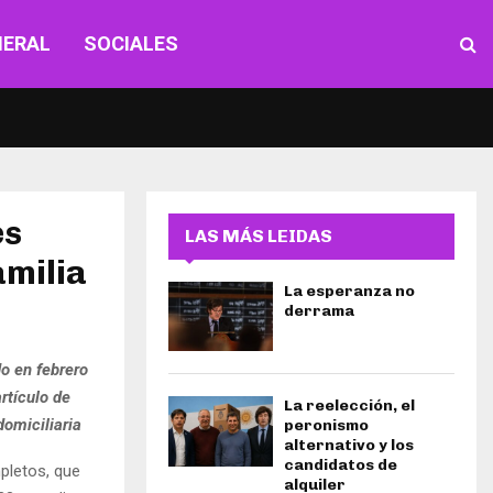
NERAL
SOCIALES
es
LAS MÁS LEIDAS
amilia
La esperanza no
derrama
do en febrero
rtículo de
La reelección, el
domiciliaria
peronismo
alternativo y los
candidatos de
pletos, que
alquiler