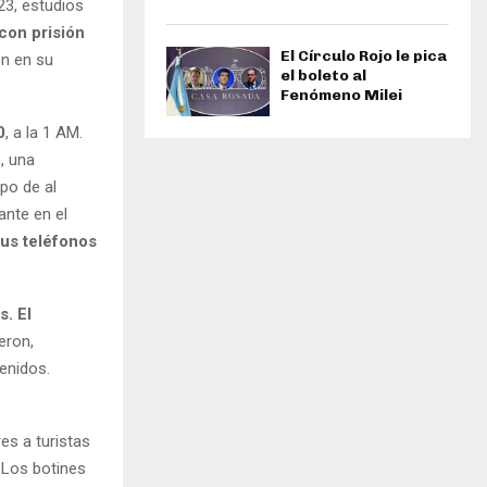
23, estudios
con prisión
El Círculo Rojo le pica
on en su
el boleto al
Fenómeno Milei
0
, a la 1 AM.
, una
po de al
ante en el
sus teléfonos
s. El
eron,
enidos.
es a turistas
. Los botines