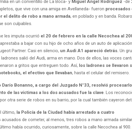
milia en un conventillo de La Boca- y
Miguel Ángel Rodríguez
-de 
pletos, que vive con una amiga en Avellaneda- fueron
procesados 
or el delito de robo a mano armada
, en poblado y en banda. Robar
que son culpables.
se les imputa ocurrió
el 20 de febrero en la calle Necochea al 20
 aprestaba a bajar con su hijo de ocho años de un auto de aplicación
geot Partner. Casi en silencio,
un Audi A1 apareció detrás.
Un gru
ladrones salió del Audi, arma en mano. Dos de ellos, las voces cant
denaron a gritos que entreguen todo. Así,
los ladrones se llevaron 
notebooks, el efectivo que llevaban
, hasta el celular del remisero.
o Darío Bonanno, a cargo del Juzgado N°33, resolvió procesarlo
to de las víctimas a los dos acusados fue la clave
. Los reconoci
or otra serie de robos en su barrio, por la cual también cayeron det
l último,
la Policía de la Ciudad había arrestado a cuatro
s
acusados de cometer, al menos, tres robos a mano armada similar
 último había ocurrido, curiosamente, sobre la calle Necochea al 900