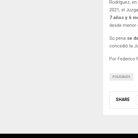
Rodríguez, en
2021, el Juzg
7 años y 6 m
desde menor 
Su pena
se d
concedió la Ju
Por Federico 
POLICIALES
SHARE