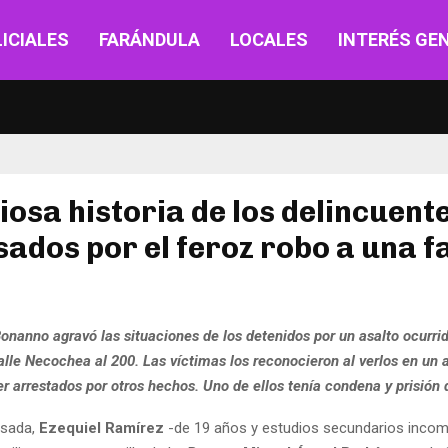
ICIALES
FARÁNDULA
LOCALES
INTERÉS GE
iosa historia de los delincuent
ados por el feroz robo a una f
Bonanno agravó las situaciones de los detenidos por un asalto ocurri
alle Necochea al 200. Las víctimas los reconocieron al verlos en un a
er arrestados por otros hechos. Uno de ellos tenía condena y prisión 
sada,
Ezequiel Ramírez
-de 19 años y estudios secundarios incom