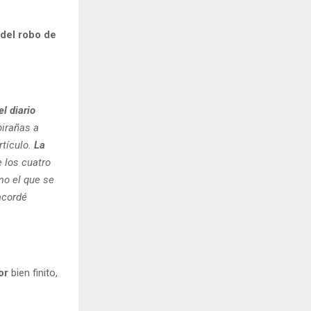
 del robo de
l diario
pirañas a
rtículo.
La
e los cuatro
mo el que se
acordé
or
bien finito,