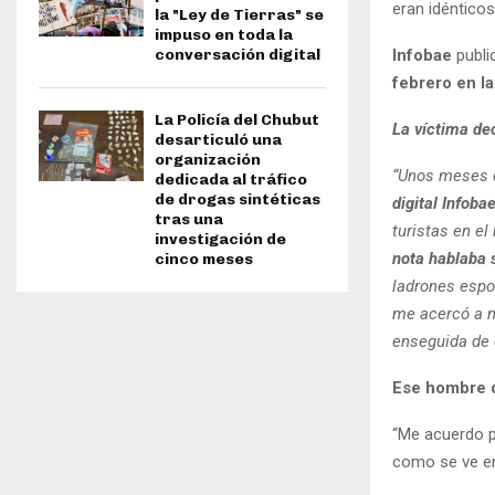
eran idénticos
la "Ley de Tierras" se
impuso en toda la
Infobae
publi
conversación digital
febrero en la
La Policía del Chubut
La víctima de
desarticuló una
organización
“Unos meses d
dedicada al tráfico
de drogas sintéticas
digital Infoba
tras una
turistas en el
investigación de
nota hablaba s
cinco meses
ladrones espo
me acercó a m
enseguida de 
Ese hombre q
“Me acuerdo p
como se ve en