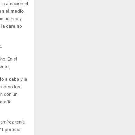
, la atención e
l
en el medio
,
me acercó y
 la cara no
.
ho. En el
ento.
ado a cabo
y la
os como los
on con un
grafía
amírez tenía
°1 porteño.