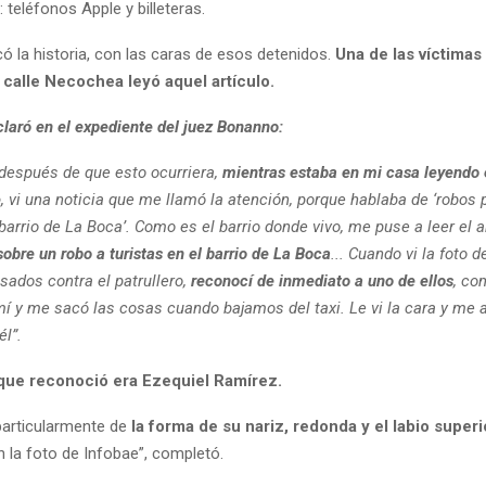
: teléfonos Apple y billeteras.
có la historia, con las caras de esos detenidos.
Una de las víctimas
 calle Necochea leyó aquel artículo.
claró en el expediente del juez Bonanno:
espués de que esto ocurriera,
mientras estaba en mi casa leyendo e
e
, vi una noticia que me llamó la atención, porque hablaba de ‘robos 
 barrio de La Boca’. Como es el barrio donde vivo, me puse a leer el a
obre un robo a turistas en el barrio de La Boca
... Cuando vi la foto d
sados contra el patrullero,
reconocí de inmediato a uno de ellos
, co
í y me sacó las cosas cuando bajamos del taxi. Le vi la cara y me 
él”.
ue reconoció era Ezequiel Ramírez.
articularmente de
la forma de su nariz, redonda y el labio superi
 la foto de Infobae”, completó.