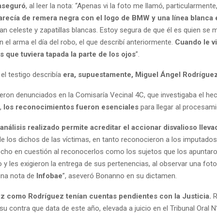
 aseguró
, al leer la nota: “Apenas vi la foto me llamó, particularmente
arecía de remera negra con el logo de BMW y una línea blanca 
an celeste y zapatillas blancas. Estoy segura de que él es quien se 
el arma el día del robo, el que describí anteriormente.
Cuando le vi
 que tuviera tapada la parte de los ojos
”.
el testigo describía
era, supuestamente, Miguel Ángel Rodríguez
eron denunciados en la Comisaría Vecinal 4C, que investigaba el hec
,
los reconocimientos fueron esenciales
para llegar al procesami
 análisis realizado permite acreditar el accionar disvalioso llev
 de los dichos de las víctimas, en tanto reconocieron a los imputad
echo en cuestión al reconocerlos como los sujetos que los apuntar
y les exigieron la entrega de sus pertenencias, al observar una foto
una nota de
Infobae
”, aseveró Bonanno en su dictamen.
z como Rodríguez tenían cuentas pendientes con la Justicia.
R
u contra que data de este año, elevada a juicio en el Tribunal Oral N