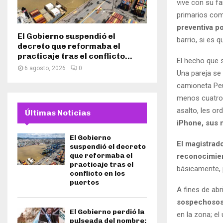
vive con su fa
primarios com
preventiva p
El Gobierno suspendió el
barrio, si es 
decreto que reformaba el
practicaje tras el conflicto...
El hecho que 
6 agosto, 2026
0
Una pareja se
camioneta Peu
menos cuatro 
asalto, les or
Últimas Noticias
iPhone, sus 
El Gobierno
El magistrad
suspendió el decreto
que reformaba el
reconocimien
practicaje tras el
básicamente, p
conflicto en los
puertos
A fines de abri
sospechoso
El Gobierno perdió la
en la zona; el
pulseada del nombre: