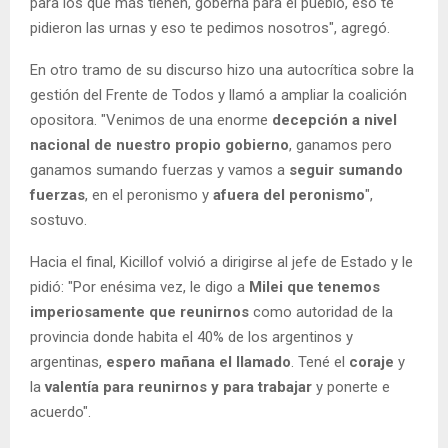
para los que más tienen, goberná para el pueblo, eso te
pidieron las urnas y eso te pedimos nosotros", agregó.
En otro tramo de su discurso hizo una autocrítica sobre la
gestión del Frente de Todos y llamó a ampliar la coalición
opositora. "Venimos de una enorme
decepción a nivel
nacional de nuestro propio gobierno
, ganamos pero
ganamos sumando fuerzas y vamos a
seguir sumando
fuerzas
, en el peronismo y
afuera del peronismo
",
sostuvo.
Hacia el final, Kicillof volvió a dirigirse al jefe de Estado y le
pidió: "Por enésima vez, le digo a
Milei que tenemos
imperiosamente que reunirnos
como autoridad de la
provincia donde habita el 40% de los argentinos y
argentinas,
espero mañana el llamado
. Tené el
coraje
y
la
valentía para reunirnos y para trabajar
y ponerte e
acuerdo".