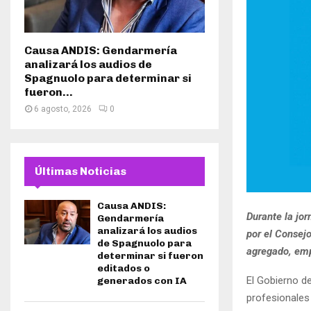
Causa ANDIS: Gendarmería
analizará los audios de
Spagnuolo para determinar si
fueron...
6 agosto, 2026
0
Últimas Noticias
Causa ANDIS:
Durante la jor
Gendarmería
analizará los audios
por el Consej
de Spagnuolo para
agregado, empl
determinar si fueron
editados o
El Gobierno d
generados con IA
profesionales 