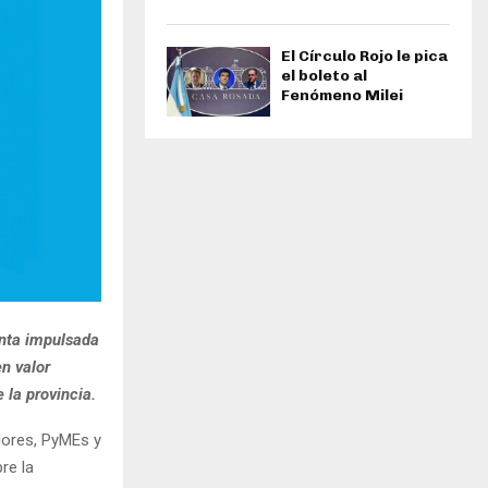
El Círculo Rojo le pica
el boleto al
Fenómeno Milei
enta impulsada
n valor
 la provincia.
dores, PyMEs y
re la