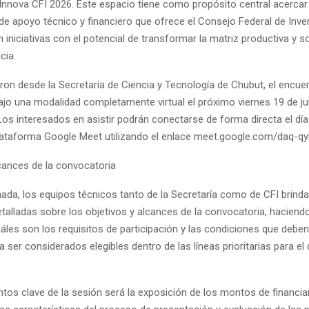
Innova CFI 2026. Este espacio tiene como propósito central acercar
de apoyo técnico y financiero que ofrece el Consejo Federal de Inve
n iniciativas con el potencial de transformar la matriz productiva y s
cia.
ron desde la Secretaría de Ciencia y Tecnología de Chubut, el encue
bajo una modalidad completamente virtual el próximo viernes 19 de j
Los interesados en asistir podrán conectarse de forma directa el día
plataforma Google Meet utilizando el enlace meet.google.com/daq-qy
lcances de la convocatoria
nada, los equipos técnicos tanto de la Secretaría como de CFI brind
talladas sobre los objetivos y alcances de la convocatoria, haciend
áles son los requisitos de participación y las condiciones que deben
 ser considerados elegibles dentro de las líneas prioritarias para el 
ntos clave de la sesión será la exposición de los montos de financi