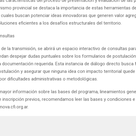
las características del proceso de presentación y evaluación de las 
nismo provincial se destaca la importancia de estas herramientas de
as cuales buscan potenciar ideas innovadoras que generen valor agr
oluciones eficientes a los desafíos estructurales del territorio.
nsultas
e de la transmisión, se abrirá un espacio interactivo de consultas par
edan despejar dudas puntuales sobre los formularios de postulación
a documentación requerida. Esta instancia de diálogo directo busca fa
stulación y asegurar que ninguna idea con impacto territorial quede 
por dificultades administrativas o metodológicas.
mayor información sobre las bases del programa, lineamientos gene
e inscripción previos, recomendamos leer las bases y condiciones e
nova.cfi.org.ar.