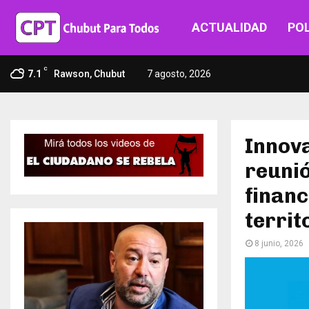
ACTUALIDAD
POL
C
7.1
Rawson, Chubut
7 agosto, 2026
Innova
reunió
financ
territ
8 junio, 2026