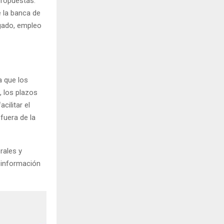
propuestas.
 la banca de
egado, empleo
a que los
, los plazos
cilitar el
fuera de la
rales y
 información