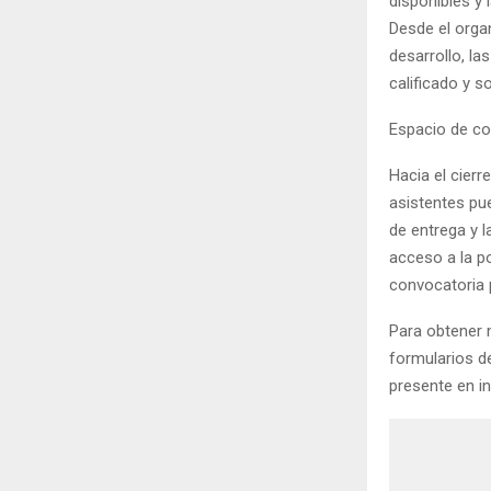
disponibles y 
Desde el orga
desarrollo, l
calificado y s
Espacio de co
Hacia el cierr
asistentes pu
de entrega y l
acceso a la po
convocatoria 
Para obtener 
formularios d
presente en in