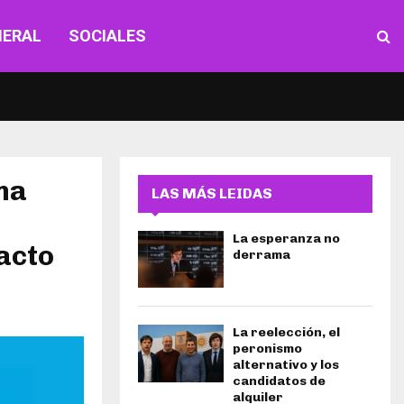
NERAL
SOCIALES
na
LAS MÁS LEIDAS
La esperanza no
acto
derrama
La reelección, el
peronismo
alternativo y los
candidatos de
alquiler