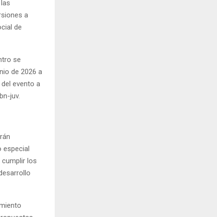
 las
rsiones a
ocial de
ntro se
unio de 2026 a
 del evento a
bn-juv.
arán
o especial
 cumplir los
desarrollo
amiento