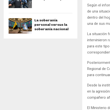
Según el infor
de una situac
dentro del hog
La soberanía
una de sus m
personal versus la
soberanía nacional
La situación 
intervinieron 
para este tip
correspondien
Posteriormente
Regional de C
para continua
Desde la inst
en la agresión
compañero af
El Ministerio