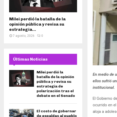
Milei perdió la batalla de la
opinión pública y revisa su
estrategia...
7 agosto, 2026
0
Últimas Noticias
Milei perdió la
En medio de un
batalla de la opinión
ellos sufrió u
pública y revisa su
estrategia de
institucional.
polarización tras el
debate en el Senado
El Gobierno d
ocurrido en e
El costo de gobernar
aloja a adole
de espaldas al pueblo