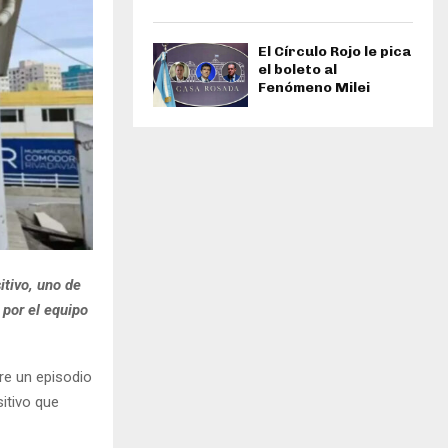
El Círculo Rojo le pica
el boleto al
Fenómeno Milei
itivo, uno de
 por el equipo
re un episodio
itivo que