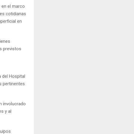
o en el marco
des cotidianas
perficial en
ienes
s previstos
 del Hospital
s pertinentes
n involucrado
s y al
quipos