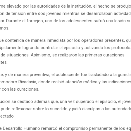
me elevado por las autoridades de la institución, el hecho se produj
ión de tensión entre dos jóvenes mientras se desarrollaban activida
ar. Durante el forcejeo, uno de los adolescentes sufrió una lesión su
anos.
fue contenida de manera inmediata por los operadores presentes, qu
rápidamente logrando controlar el episodio y activando los protocolo
o de situaciones. Asimismo, se realizaron las primeras curaciones
tes.
, y de manera preventiva, el adolescente fue trasladado a la guardia
omodoro Rivadavia, donde recibió atención médica y las indicacione
r con las curaciones.
itución se destacó además que, una vez superado el episodio, el jove
 pudo reflexionar sobre lo sucedido y pidió disculpas a las autoridade
ectado.
 de Desarrollo Humano remarcó el compromiso permanente de los e