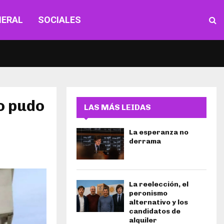
NERAL
SOCIALES
ño pudo
LAS MÁS LEIDAS
La esperanza no
derrama
La reelección, el
peronismo
alternativo y los
candidatos de
alquiler