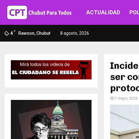
ACTUALIDAD
POL
C
4
Rawson, Chubut
8 agosto, 2026
Incide
ser co
proto
7 mayo, 2026