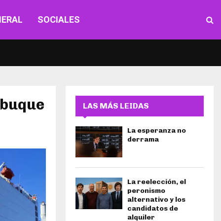
NERAL
SOCIALES
 buque
LAS MÁS LEIDAS
La esperanza no
derrama
La reelección, el
peronismo
alternativo y los
candidatos de
alquiler