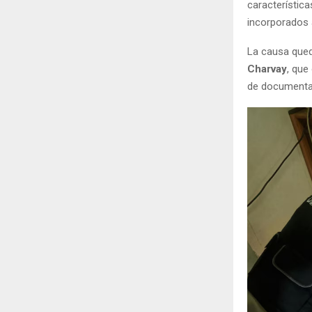
característic
incorporados a
La causa que
Charvay
, que
de documentac