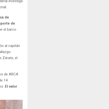
ederal investiga
onal.
lsa de
sporte de
ue el barco
ón al capitán
allazgo
 Zárate, el
tes de ARCA
de 14
os.
El valor