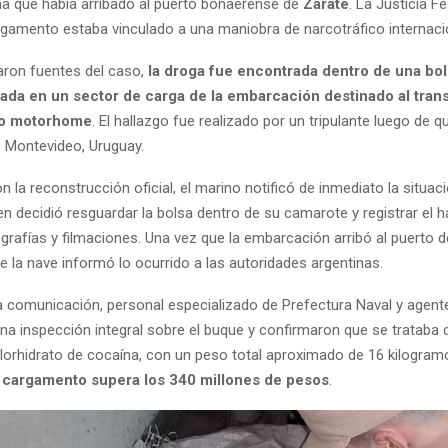
ana que había arribado al puerto bonaerense de
Zárate
. La Justicia F
argamento estaba vinculado a una maniobra de narcotráfico internaci
ron fuentes del caso,
la droga fue encontrada dentro de una bo
icada en un sector de carga de la embarcación destinado al tran
po motorhome
. El hallazgo fue realizado por un tripulante luego de q
 Montevideo, Uruguay.
 la reconstrucción oficial, el marino notificó de inmediato la situaci
en decidió resguardar la bolsa dentro de su camarote y registrar el h
rafías y filmaciones. Una vez que la embarcación arribó al puerto de
 la nave informó lo ocurrido a las autoridades argentinas.
sa comunicación, personal especializado de Prefectura Naval y agen
na inspección integral sobre el buque y confirmaron que se trataba 
lorhidrato de cocaína, con un peso total aproximado de 16 kilogram
 cargamento supera los 340 millones de pesos
.