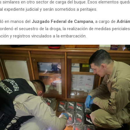
as similares en otro sector de carga del buque. Esos elementos qued
l expediente judicial y serán sometidos a peritajes.
dó en manos del
Juzgado Federal de Campana
, a cargo de
Adriá
 ordenó el secuestro de la droga, la realización de medidas periciales 
ión y registros vinculados a la embarcación.