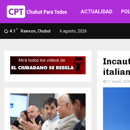
ACTUALIDAD
POL
C
4.1
Rawson, Chubut
6 agosto, 2026
Incaut
italia
11 mayo, 202