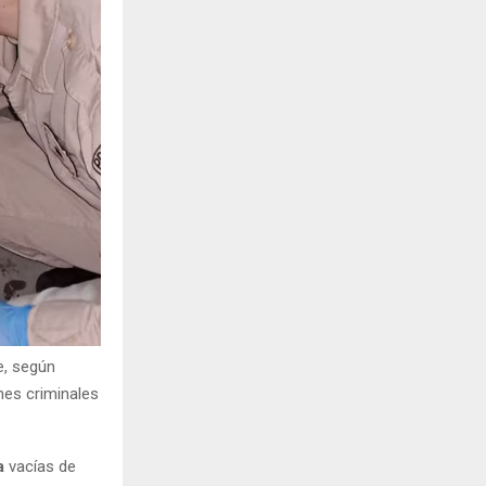
e, según
ones criminales
a
vacías de