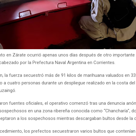
nto en Zárate ocurrió apenas unos días después de otro importante
cabezado por la Prefectura Naval Argentina en Corrientes.
n, la fuerza secuestró más de 91 kilos de marihuana valuados en 33
o a cuatro personas durante un despliegue realizado en la costa del 
tuzaingó.
ron fuentes oficiales, el operativo comenzó tras una denuncia anó
sospechosos en una zona ribereña conocida como “Chancharía”, do
ceptaron a los sospechosos mientras descargaban bultos desde la 
ocedimiento, los prefectos secuestraron varios bultos que contenía