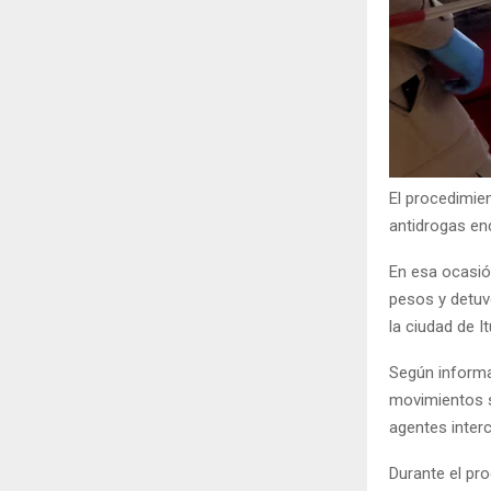
El procedimie
antidrogas en
En esa ocasió
pesos y detuv
la ciudad de I
Según informa
movimientos 
agentes inter
Durante el pr