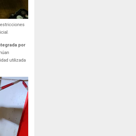
estricciones
cial.
ntegrada por
inúan
idad utilizada