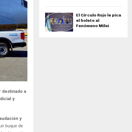
El Círculo Rojo le pica
el boleto al
Fenómeno Milei
r destinado a
icial y
audación y
un buque de