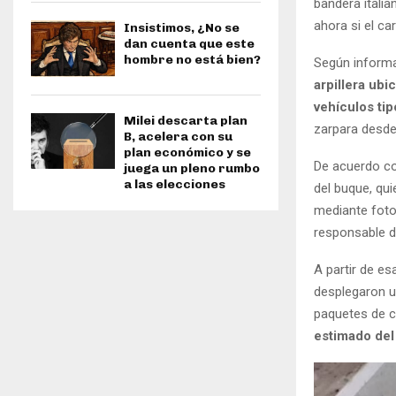
bandera itali
ahora si el c
Insistimos, ¿No se
dan cuenta que este
hombre no está bien?
Según informa
arpillera ub
vehículos ti
Milei descarta plan
zarpara desde
B, acelera con su
plan económico y se
De acuerdo con
juega un pleno rumbo
a las elecciones
del buque, qui
mediante fotog
responsable de
A partir de e
desplegaron u
paquetes de c
estimado del