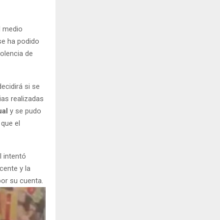
al medio
se ha podido
iolencia de
ecidirá si se
ias realizadas
ual
y se pudo
 que el
l intentó
cente y la
por su cuenta.