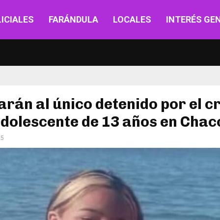
ICIALES
FARÁNDULA
LOCALES
INTERÉS GE
rán al único detenido por el c
adolescente de 13 años en Chac
25