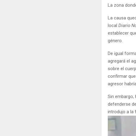
La zona donde
La causa qued
local
Diario N
establecer qu
género.
De igual forma
agregará el a
sobre el cuer
confirmar que 
agresor habrí
Sin embargo, h
defenderse de
introdujo a la