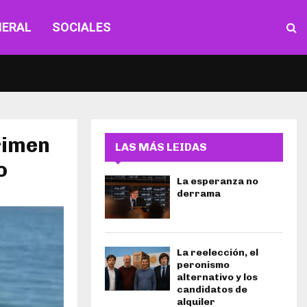
NERAL
SOCIALES
rimen
LAS MÁS LEIDAS
o
La esperanza no
derrama
La reelección, el
peronismo
alternativo y los
candidatos de
alquiler