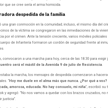
or que se cree sería el arma homicida.
radora despedida de la familia
ó una gran conmoción en la comunidad; incluso, el mismo día del cr
ecinos de la víctima se congregaron en las inmediaciones de la vivie
icia por el crimen. Ante la tensión creciente, varios móviles policiales
 cuerpo de Infantería formaron un cordón de seguridad frente al inm
es.
, convocaron a una marcha para hoy, cerca de las 18.30 para exigir j
entro será el mástil de la Avenida 9 de julio de Resistencia
.
estaba la marcha, los mensajes de despedida comenzaron a hacerse
ales. “
Hoy me duele en el alma más que nunca. ¿Por qué a vos? 
icada, amorosa, educada. No hay consuelo, mi niña
”, escribió su 
ok y agregó: “No nos vamos a quedar con los brazos cruzados, no
 justicia”.