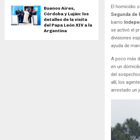
El homicidio 
Buenos Aires,
Córdoba y Luján: los
Segunda de 
detalles de la visita
barrio
Indepe
del Papa León XIV a la
se activó el p
Argentina
divisiones esp
ayuda de mane
A poco más de 
en un domicili
del sospechos
allí, los agen
arrestado un j