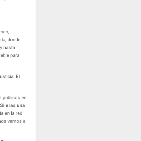
imen,
nda, donde
 y hasta
ueble para
usticia.
El
 públicos en
Si eras una
tía en la red
 nos vamos a