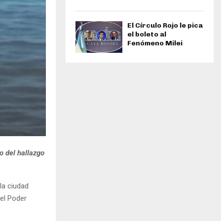
El Círculo Rojo le pica
el boleto al
Fenómeno Milei
o del hallazgo
 la ciudad
el Poder