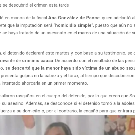
 se descubrió el crimen esta tarde
ó en manos de la fiscal
Ana González de Pacce
, quien adelantó 
orte
que la imputación será “
homicidio simple
”, puesto que aún no 
e se haya tratado de un asesinato en el marco de una situación de v
, el detenido declarará este martes y, con base a su testimonio, se d
gravante de
criminis causa
. De acuerdo con el resultado de las peric
po,
se descartó que la menor haya sido víctima de un abuso sex
presenta golpes en la cabeza y el tórax, al tiempo que descubrieron
a intentado ahorcarla en un primer momento.
allaron rasguños en el cuerpo del detenido, por lo que creen que So
 su asesino. Además, se desconoce si el detenido tomó a la adoles
 fuerza a su domicilio o, por el contrario, la engañó para que entrara 