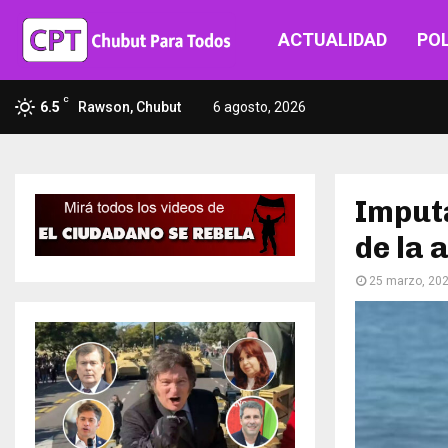
ACTUALIDAD
POL
C
6.5
Rawson, Chubut
6 agosto, 2026
Imputa
de la 
25 marzo, 20