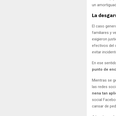
un amortiguad
La desgar
El caso gener
familiares y v
exigieron just
efectivos del
evitar incident
En ese sentido
punto de encu
Mientras se g
las redes soci
nena tan apl
social Facebo
cansar de pedir