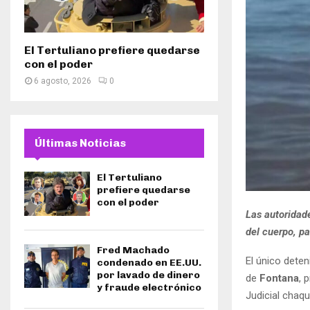
El Tertuliano prefiere quedarse
con el poder
6 agosto, 2026
0
Últimas Noticias
El Tertuliano
prefiere quedarse
con el poder
Las autoridad
del cuerpo, p
Fred Machado
El único dete
condenado en EE.UU.
por lavado de dinero
de
Fontana
, 
y fraude electrónico
Judicial chaq