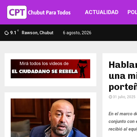
ACTUALIDAD
POL
C
9.1
Rawson, Chubut
6 agosto, 2026
Hablam
una mi
porte
31 julio, 2025
En el marco de
conjunto con 
recibió al equ