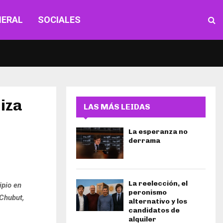
NERAL
SOCIALES
iza
LAS MÁS LEIDAS
La esperanza no
derrama
La reelección, el
ipio en
peronismo
 Chubut,
alternativo y los
candidatos de
alquiler