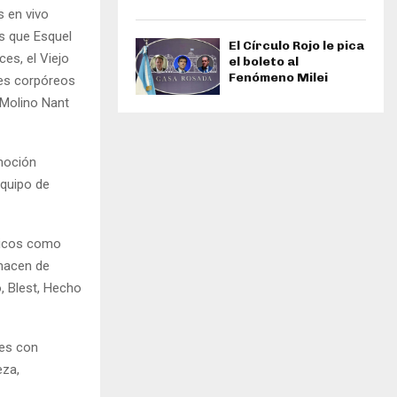
s en vivo
os que Esquel
El Círculo Rojo le pica
es, el Viejo
el boleto al
Fenómeno Milei
les corpóreos
 Molino Nant
moción
equipo de
sticos como
lmacen de
 Blest, Hecho
res con
eza,