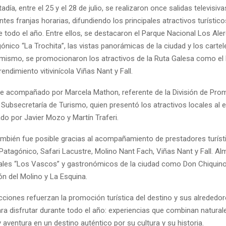
adía, entre el 25 y el 28 de julio, se realizaron once salidas televisiva
ntes franjas horarias, difundiendo los principales atractivos turístic
 todo el año. Entre ellos, se destacaron el Parque Nacional Los Alerc
ónico “La Trochita”, las vistas panorámicas de la ciudad y los carte
imismo, se promocionaron los atractivos de la Ruta Galesa como el
endimiento vitivinícola Viñas Nant y Fall.
fue acompañado por Marcela Mathon, referente de la División de Pro
a Subsecretaría de Turismo, quien presentó los atractivos locales al 
do por Javier Mozo y Martín Traferi.
 también fue posible gracias al acompañamiento de prestadores turí
Patagónico, Safari Lacustre, Molino Nant Fach, Viñas Nant y Fall. A
es “Los Vascos” y gastronómicos de la ciudad como Don Chiquino,
ón del Molino y La Esquina.
cciones refuerzan la promoción turística del destino y sus alrededo
ra disfrutar durante todo el año: experiencias que combinan natural
aventura en un destino auténtico por su cultura y su historia.