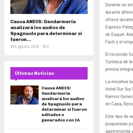
Durante su est
durante difere
ofrece durante
Causa ANDIS: Gendarmería
Expreso Patag
analizará los audios de
Spagnuolo para determinar si
de Esquel. As
fueron...
Fach y el empr
6 agosto, 2026
0
El recorrido 
Turística de l
prensa integra
Últimas Noticias
La iniciativa
Causa ANDIS:
Hotel Sur Sur 
Gendarmería
Ramos General
analizará los audios
en Casa, Rinc
de Spagnuolo para
determinar si fueron
editados o
Este tipo de a
generados con IA
propuestas pa
gastronomía y 