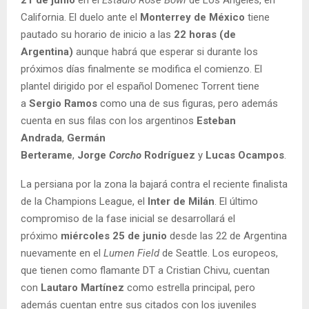
21 de junio
en el
Estadio Rose Bowl
de Los Ángeles, en
California. El duelo ante el
Monterrey de México
tiene
pautado su horario de inicio a las
22 horas (de
Argentina)
aunque habrá que esperar si durante los
próximos días finalmente se modifica el comienzo. El
plantel dirigido por el español Domenec Torrent tiene
a
Sergio Ramos
como una de sus figuras, pero además
cuenta en sus filas con los argentinos
Esteban
Andrada
,
Germán
Berterame
,
Jorge
Corcho
Rodríguez
y
Lucas Ocampos
.
La persiana por la zona la bajará contra el reciente finalista
de la Champions League, el
Inter de Milán
. El último
compromiso de la fase inicial se desarrollará el
próximo
miércoles 25 de junio
desde las 22 de Argentina
nuevamente en el
Lumen Field
de Seattle. Los europeos,
que tienen como flamante DT a Cristian Chivu, cuentan
con
Lautaro Martínez
como estrella principal, pero
además cuentan entre sus citados con los juveniles