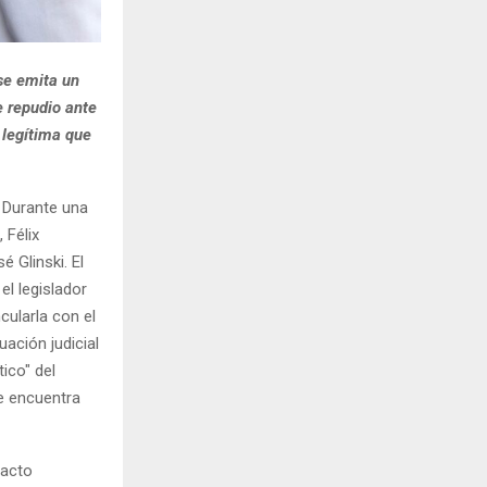
 se emita un
e repudio ante
 legítima que
. Durante una
 Félix
 Glinski. El
l legislador
ncularla con el
ación judicial
ico" del
e encuentra
tacto