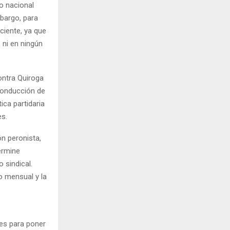
do nacional
bargo, para
ciente, ya que
 ni en ningún
ontra Quiroga
 conducción de
ica partidaria
es.
n peronista,
termine
 sindical.
o mensual y la
res para poner