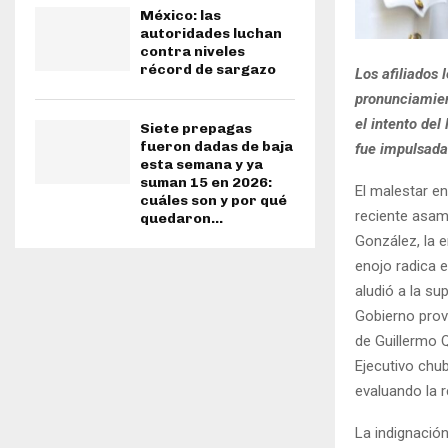
México: las
autoridades luchan
contra niveles
récord de sargazo
​Los afiliados
pronunciamient
el intento del
Siete prepagas
fueron dadas de baja
fue impulsada 
esta semana y ya
suman 15 en 2026:
​El malestar 
cuáles son y por qué
reciente asamb
quedaron...
González, la 
enojo radica 
aludió a la sup
Gobierno provi
de Guillermo 
Ejecutivo chu
evaluando la 
​La indignació