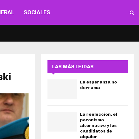
NERAL
SOCIALES
LAS MÁS LEIDAS
ski
La esperanza no
derrama
La reelección, el
peronismo
alternativo y los
candidatos de
alquiler