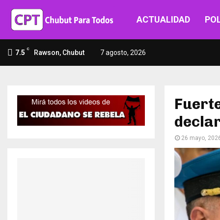
ACTUALIDAD
POL
C
7.5
Rawson, Chubut
7 agosto, 2026
​Fuert
declar
26 mayo, 202