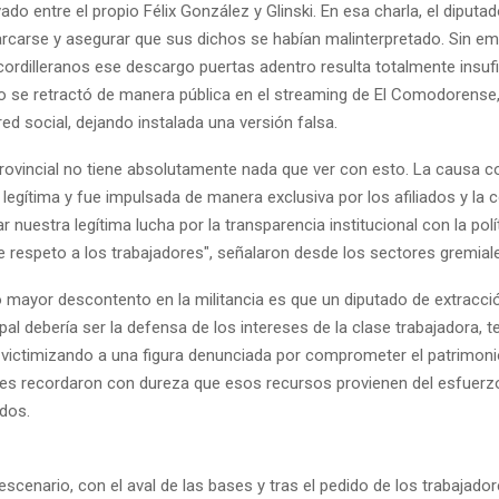
vado entre el propio Félix González y Glinski. En esa charla, el diputa
rcarse y asegurar que sus dichos se habían malinterpretado. Sin em
cordilleranos ese descargo puertas adentro resulta totalmente insufi
no se retractó de manera pública en el streaming de El Comodorense,
ed social, dejando instalada una versión falsa.
 provincial no tiene absolutamente nada que ver con esto. La causa c
legítima y fue impulsada de manera exclusiva por los afiliados y la
r nuestra legítima lucha por la transparencia institucional con la polít
e respeto a los trabajadores", señalaron desde los sectores gremial
ó mayor descontento en la militancia es que un diputado de extracció
ipal debería ser la defensa de los intereses de la clase trabajadora, 
 victimizando a una figura denunciada por comprometer el patrimonio
es recordaron con dureza que esos recursos provienen del esfuerz
ados.
 escenario, con el aval de las bases y tras el pedido de los trabajado