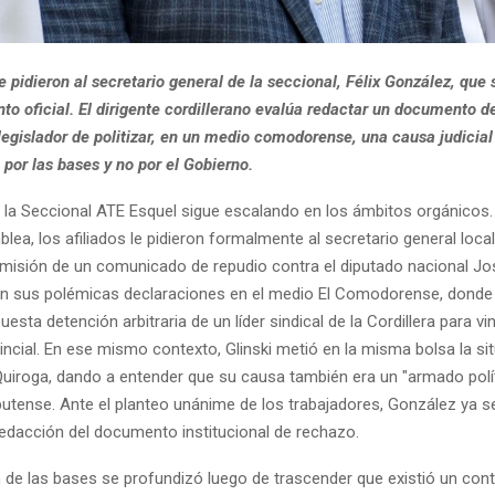
 le pidieron al secretario general de la seccional, Félix González, que
o oficial. El dirigente cordillerano evalúa redactar un documento d
 legislador de politizar, en un medio comodorense, una causa judicial
por las bases y no por el Gobierno.
en la Seccional ATE Esquel sigue escalando en los ámbitos orgánicos
lea, los afiliados le pidieron formalmente al secretario general local,
emisión de un comunicado de repudio contra el diputado nacional José
en sus polémicas declaraciones en el medio El Comodorense, donde e
uesta detención arbitraria de un líder sindical de la Cordillera para vi
ncial. En ese mismo contexto, Glinski metió en la misma bolsa la situ
Quiroga, dando a entender que su causa también era un "armado polít
butense. Ante el planteo unánime de los trabajadores, González ya s
redacción del documento institucional de rechazo.
n de las bases se profundizó luego de trascender que existió un con