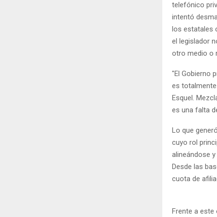
telefónico pri
intentó desma
los estatales 
el legislador 
otro medio o r
​"El Gobierno
es totalmente 
Esquel. Mezcla
es una falta d
​Lo que gener
cuyo rol princ
alineándose y
Desde las bas
cuota de afili
​Frente a este