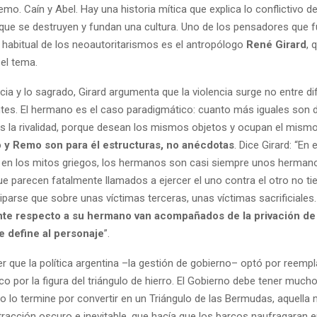
mo. Caín y Abel. Hay una historia mítica que explica lo conflictivo d
ue se destruyen y fundan una cultura. Uno de los pensadores que 
abitual de los neoautoritarismos es el antropólogo
René Girard
, 
el tema.
ncia y lo sagrado, Girard argumenta que la violencia surge no entre d
tes. El hermano es el caso paradigmático: cuanto más iguales son 
s la rivalidad, porque desean los mismos objetos y ocupan el mismo
 y Remo son para él estructuras, no anécdotas
. Dice Girard: “En 
en los mitos griegos, los hermanos son casi siempre unos herman
ue parecen fatalmente llamados a ejercer el uno contra el otro no ti
parse que sobre unas víctimas terceras, unas víctimas sacrificiales
nte respecto a su hermano van acompañados de la privación de
ue define al personaje
”.
er que la política argentina –la gestión de gobierno– optó por reempl
ico por la figura del triángulo de hierro. El Gobierno debe tener much
 lo termine por convertir en un Triángulo de las Bermudas, aquella 
racción oscuro e inevitable, que hacía que los barcos naufragaran e