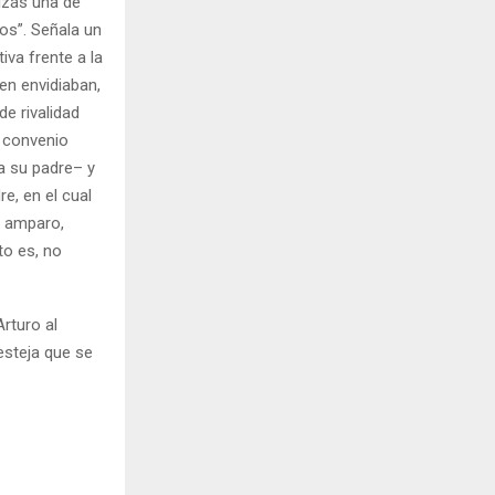
izás una de
os”. Señala un
va frente a la
en envidiaban,
e rivalidad
 convenio
a su padre– y
e, en el cual
: amparo,
to es, no
rturo al
esteja que se