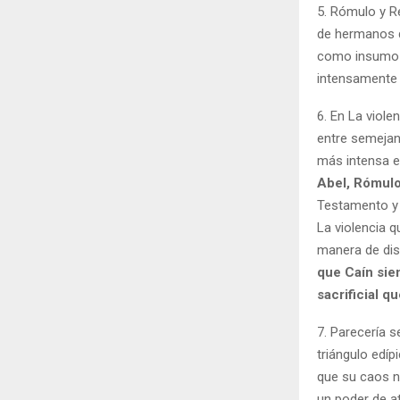
5. Rómulo y Re
de hermanos q
como insumo h
intensamente 
6. En La viole
entre semejan
más intensa e
Abel, Rómulo
Testamento y 
La violencia q
manera de disi
que Caín sie
sacrificial q
7. Parecería s
triángulo edíp
que su caos no
un poder de at