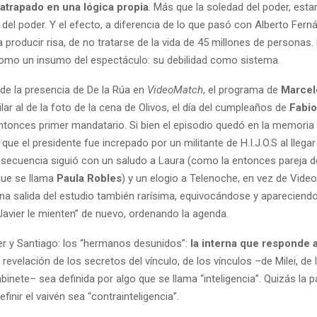
atrapado en una lógica propia
. Más que la soledad del poder, est
del poder. Y el efecto, a diferencia de lo que pasó con Alberto Fern
a producir risa, de no tratarse de la vida de 45 millones de personas.
como un insumo del espectáculo: su debilidad como sistema.
 de la presencia de De la Rúa en
VideoMatch
, el programa de
Marcelo
lar al de la foto de la cena de Olivos, el día del cumpleaños de
Fabio
ntonces primer mandatario. Si bien el episodio quedó en la memoria 
que el presidente fue increpado por un militante de H.I.J.O.S al llegar
a secuencia siguió con un saludo a Laura (como la entonces pareja d
que se llama
Paula Robles
) y un elogio a Telenoche, en vez de Vide
na salida del estudio también rarísima, equivocándose y apareciend
Javier le mienten” de nuevo, ordenando la agenda.
ier y Santiago: los “hermanos desunidos”:
la interna que responde 
 revelación de los secretos del vínculo, de los vínculos –de Milei, de
inete– sea definida por algo que se llama “inteligencia”. Quizás la 
finir el vaivén sea “contrainteligencia”.