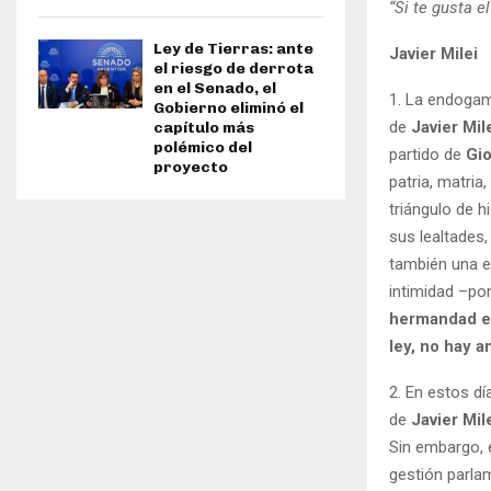
“Si te gusta e
Ley de Tierras: ante
Javier Milei
el riesgo de derrota
en el Senado, el
1. La endogam
Gobierno eliminó el
de
Javier Mil
capítulo más
polémico del
partido de
Gio
proyecto
patria, matria
triángulo de h
sus lealtades,
también una es
intimidad –por
hermandad en
ley, no hay a
2. En estos d
de
Javier Mil
Sin embargo, 
gestión parla