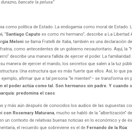
l durazno, bancate la pelusa”
ia como política de Estado. La endogamia como moral de Estado. 
ei
, “
Santiago Caputo
es como mi hermano”, describe a La Libertad A
rgia Meloni
se llama Fratelli de Italia, también es una declaración de
, fratria, como antecedentes de un gobierno neoautoritario. Aquí, la 
ierro” describe una manera fallida de ejercer el poder. La familiaridad 
 su manera de ejercer el mando, los secretos que salen a la luz públi
tructura. Una estructura que es más fuerte que ellos. Así, lo que par
 ejemplo, afirmar que a tal persona “le mienten”– se transforma en p
 el poder actúa como tal. Son hermanos sin padre. Y cuando se
narquía: predomina el caos
.
ías y más aún después de conocidos los audios de las supuestas c
ei con Rosemary Maturana
, mucho se habló de la “albertización” de
en un contexto de relativas buenas noticias en lo económico y de éxi
mentaria, el recuerdo que sobreviene es el de
Fernando de la Rúa
: