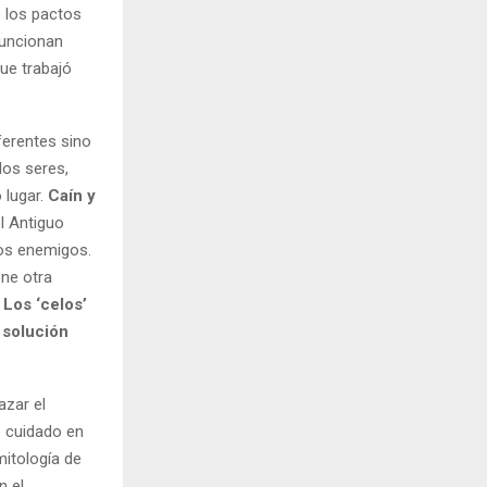
e los pactos
funcionan
que trabajó
iferentes sino
dos seres,
 lugar.
Caín y
el Antiguo
os enemigos.
ene otra
.
Los ‘celos’
 solución
azar el
o cuidado en
mitología de
n el