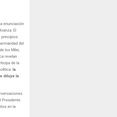
La enunciación
vanza. El
 principios:
“hermandad del
de los Milei,
ca revelan
ticipa de la
olítica:
la
 diluye la
onversaciones
l Presidente.
tos en la