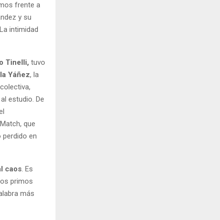
amos frente a
ández y su
 La intimidad
 Tinelli,
tuvo
la Yáñez
, la
colectiva,
 al estudio. De
el
oMatch, que
o perdido en
al caos
. Es
 los primos
palabra más