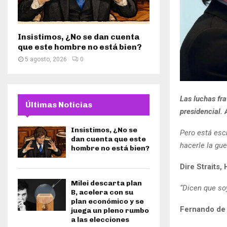
Insistimos, ¿No se dan cuenta
que este hombre no está bien?
5 agosto, 2026
0
Las luchas fra
Últimas Noticias
presidencial. 
Insistimos, ¿No se
Pero está escr
dan cuenta que este
hacerle la gu
hombre no está bien?
Dire Straits
Milei descarta plan
“Dicen que so
B, acelera con su
plan económico y se
Fernando de 
juega un pleno rumbo
a las elecciones