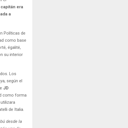
 capitán era
iada a
en Políticas de
idad como base
té, égalité,
n su interior
ados. Los
ya, según el
de
JD
dad como forma
utilizara
lli de Italia.
abú desde la