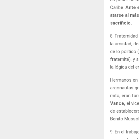
Caribe.
Ante e
atarse al más
sacrificio.
8. Fraternida
la amistad, de
de lo político
fraternité), y
la lógica del 
Hermanos en a
argonautas gr
mito, eran fa
Vance,
el vic
de establecers
Benito Mussolin
9. En el trabaj