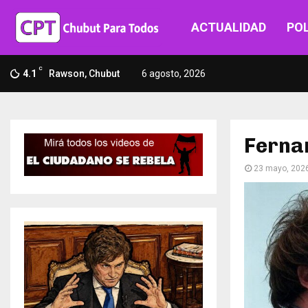
ACTUALIDAD
POL
C
4.1
Rawson, Chubut
6 agosto, 2026
Fernan
23 mayo, 202