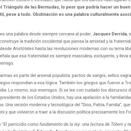
l Triángulo de las Bermudas, lo peor que podría hacer un buen
til, pese a todo. Obstinación es una palabra culturalmente asoc
d es una palabra desde siempre cercana al poder.
Jacques Derrida
, 
construye la tradición occidental que piensa la amistad y la fratern
 (desde Aristóteles hasta las revoluciones modernas con su lema liber
 señala que esa fraternidad es siempre masculina, excluyente, y lleva e
enemigo.
rmas es parte del arsenal populista: pactos de sangre, sellos sagr
iegos respondían a esa lógica. También los griegos que fueron a Tro
milia. Lo mismo, sus enemigos. Si se lee con cuidado los discursos 
epresidente de los Estados Unidos, hay una apelación a la familiari
e. Una versión moderna y tecnológica del “Dios, Patria, Familia”, que 
i y que volvieron a traer a la discusión política precisamente los Frate
o “
El parricidio como fundamento de la ley: una lectura de Tótem y t