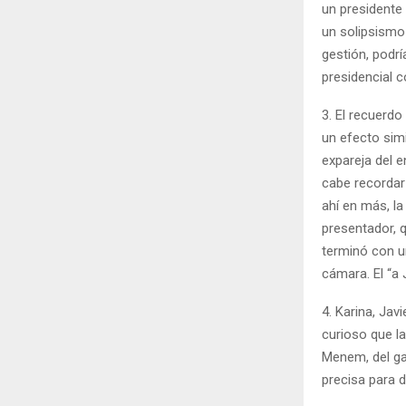
un presidente
un solipsismo 
gestión, podrí
presidencial 
3. El recuerdo
un efecto simi
expareja del e
cabe recordar 
ahí en más, l
presentador, 
terminó con u
cámara. El “a 
4. Karina, Jav
curioso que la
Menem, del gab
precisa para de