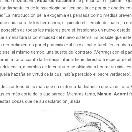
e León Rozitchner
”,
Eduardo Assalone
se pregunta lo siguiente: “Qu
 fundamentales de la psicología política sea la de por qué obedecem
e: “La introducción de la exogamia es pensada como medida preventi
 que cada uno de los hermanos, siguiendo el ejemplo del padre, a qui
 posesión de todas las mujeres para sí, instalando un nuevo estado d
e amenazara la continuidad del nuevo sistema. Es posible que este
s remordimientos por el parricidio –al fin y al cabo también amaban 
ciese, al mismo tiempo, una suerte de ‘contrato’ (Vertrag) con el padr
ometía todo cuanto la fantasía infantil tiene derecho a esperar de él
indulgencia, a cambio de lo cual uno se obligaba a honrar su vida, es
aquella hazaña en virtud de la cual había perecido el padre verdadero”.
 de la autoridad es más que un síntoma: la distancia que va del oso A
fus es más corta de lo que parece. Mientras tanto,
Manuel Adorni
f
estas cosas que de su declaración jurada.