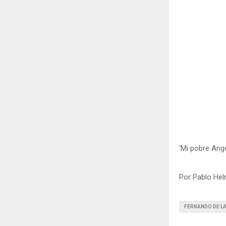
‘Mi pobre Ange
Por Pablo Hel
FERNANDO DE L