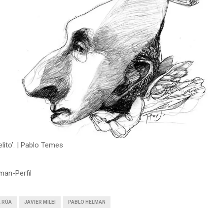
lito’. | Pablo Temes
man-Perfil
A RÚA
JAVIER MILEI
PABLO HELMAN