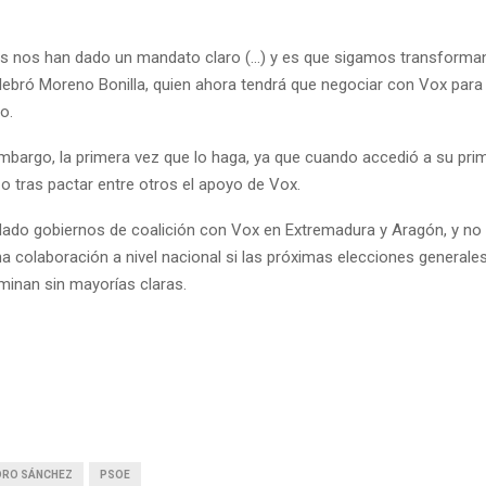
s nos han dado un mandato claro (...) y es que sigamos transform
lebró Moreno Bonilla, quien ahora tendrá que negociar con Vox para 
o.
embargo, la primera vez que lo haga, ya que cuando accedió a su pri
zo tras pactar entre otros el apoyo de Vox.
dado gobiernos de coalición con Vox en Extremadura y Aragón, y no
 colaboración a nivel nacional si las próximas elecciones generales
minan sin mayorías claras.
DRO SÁNCHEZ
PSOE