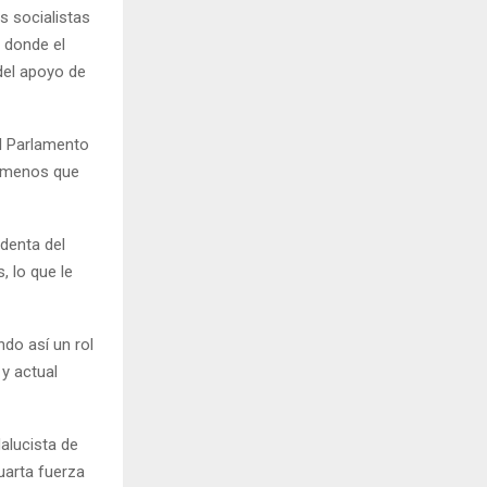
s socialistas
 donde el
del apoyo de
l Parlamento
o menos que
denta del
 lo que le
ndo así un rol
 y actual
alucista de
uarta fuerza