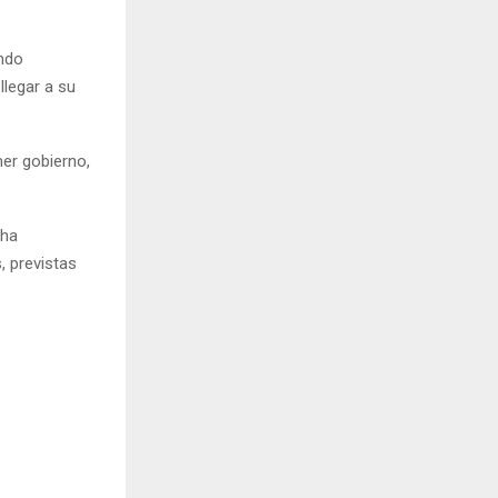
ando
llegar a su
mer gobierno,
 ha
, previstas