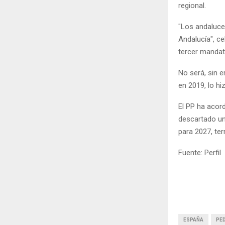
regional.
"Los andaluce
Andalucía", ce
tercer mandat
No será, sin 
en 2019, lo hi
El PP ha acor
descartado una
para 2027, ter
Fuente: Perfil
ESPAÑA
PE