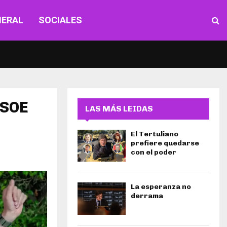
NERAL
SOCIALES
PSOE
LAS MÁS LEIDAS
El Tertuliano
prefiere quedarse
con el poder
La esperanza no
derrama