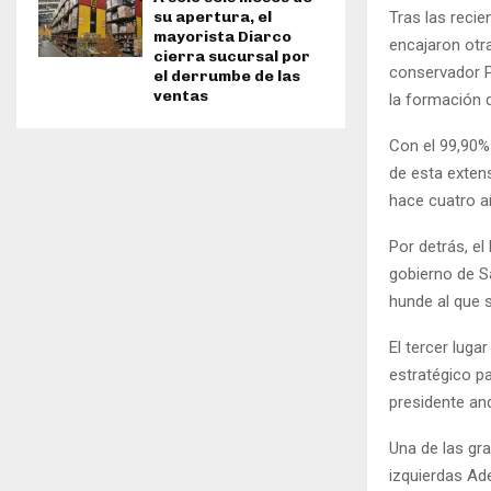
su apertura, el
Tras las recie
mayorista Diarco
encajaron otr
cierra sucursal por
conservador P
el derrumbe de las
ventas
la formación 
Con el 99,90%
de esta exten
hace cuatro a
Por detrás, e
gobierno de S
hunde al que s
El tercer luga
estratégico pa
presidente an
Una de las gr
izquierdas Ad