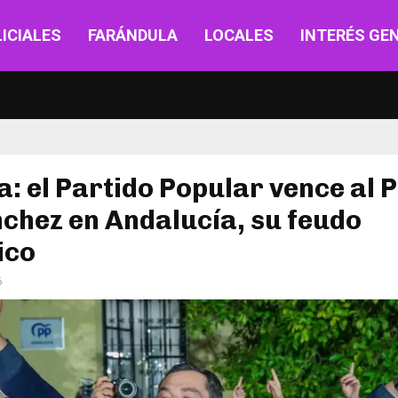
ICIALES
FARÁNDULA
LOCALES
INTERÉS GE
: el Partido Popular vence al 
chez en Andalucía, su feudo
ico
6