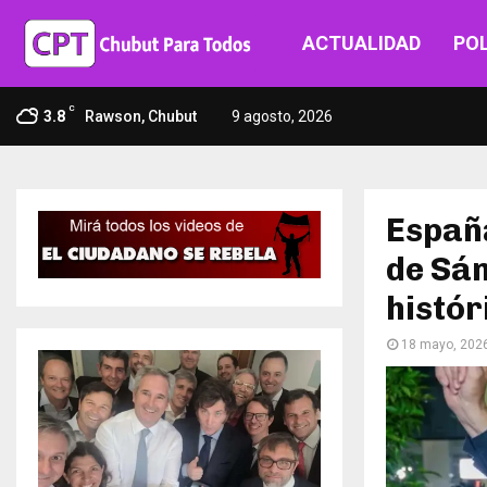
ACTUALIDAD
POL
C
3.8
Rawson, Chubut
9 agosto, 2026
España
de Sán
histór
18 mayo, 202