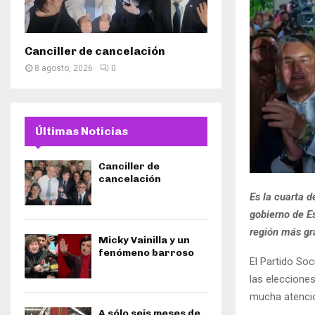
Canciller de cancelación
8 agosto, 2026
0
Últimas Noticias
Canciller de
cancelación
Es la cuarta d
gobierno de E
región más gr
Micky Vainilla y un
fenómeno barroso
El Partido So
las eleccione
mucha atenció
A sólo seis meses de