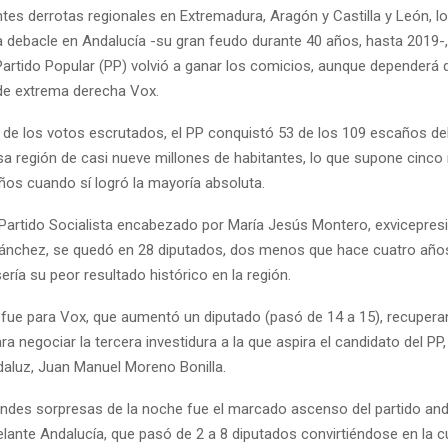
ntes derrotas regionales en Extremadura, Aragón y Castilla y León, lo
a debacle en Andalucía -su gran feudo durante 40 años, hasta 2019-,
artido Popular (PP) volvió a ganar los comicios, aunque dependerá 
de extrema derecha Vox.
 de los votos escrutados, el PP conquistó 53 de los 109 escaños de
sa región de casi nueve millones de habitantes, lo que supone cinc
ños cuando sí logró la mayoría absoluta.
l Partido Socialista encabezado por María Jesús Montero, exvicepresi
ánchez, se quedó en 28 diputados, dos menos que hace cuatro años,
ería su peor resultado histórico en la región.
r fue para Vox, que aumentó un diputado (pasó de 14 a 15), recupera
ra negociar la tercera investidura a la que aspira el candidato del PP,
daluz, Juan Manuel Moreno Bonilla.
andes sorpresas de la noche fue el marcado ascenso del partido and
elante Andalucía, que pasó de 2 a 8 diputados convirtiéndose en la c