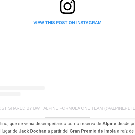
VIEW THIS POST ON INSTAGRAM
OST SHARED BY BWT ALPINE FORMULA ONE TEAM (@ALPINEF1T
entino, que se venía desempeñando como reserva de
Alpine
desde pr
l lugar de
Jack Doohan
a partir del
Gran Premio de Imola
a raíz de