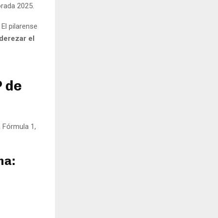
orada 2025.
El pilarense
derezar el
P de
a Fórmula 1,
na: