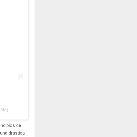
EAM)
incipios de
 una drástica