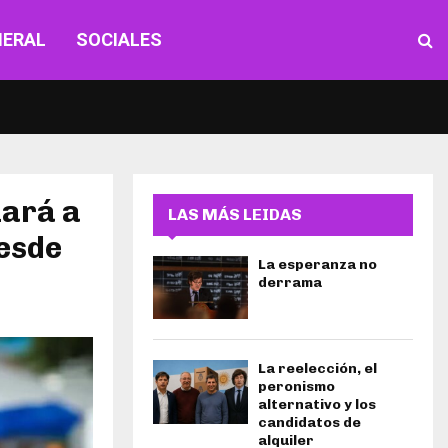
NERAL
SOCIALES
zará a
LAS MÁS LEIDAS
desde
La esperanza no
derrama
La reelección, el
peronismo
alternativo y los
candidatos de
alquiler