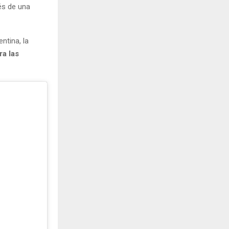
vés de una
ntina, la
ra las