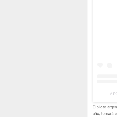
A P
El piloto arg
año, tomará e