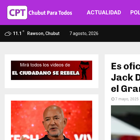
ACTUALIDAD
POL
C
11.1
Rawson, Chubut
7 agosto, 2026
Es ofi
Jack D
el Gra
7 mayo, 2025