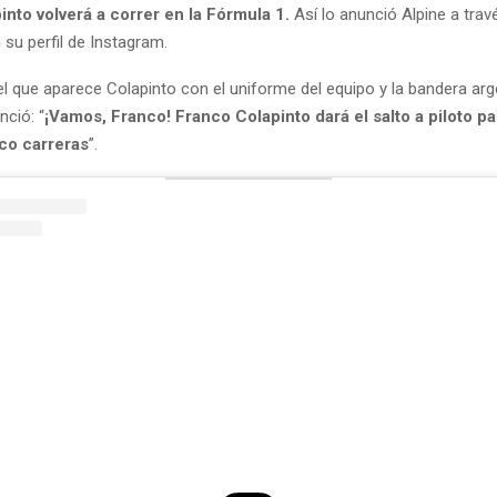
into volverá a correr en la Fórmula 1.
Así lo anunció Alpine a tra
 su perfil de Instagram.
el que aparece Colapinto con el uniforme del equipo y la bandera arge
ció: “
¡Vamos, Franco!
Franco Colapinto dará el salto a piloto pa
co carreras
”.