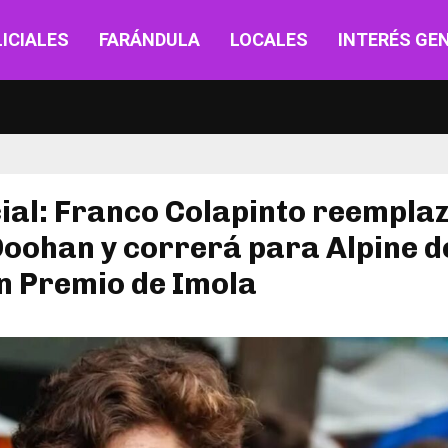
ICIALES
FARÁNDULA
LOCALES
INTERÉS GE
cial: Franco Colapinto reempla
oohan y correrá para Alpine 
n Premio de Imola