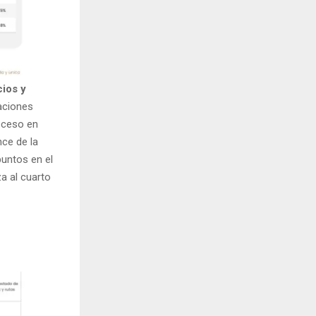
ios y
paciones
oceso en
nce de la
puntos en el
a al cuarto