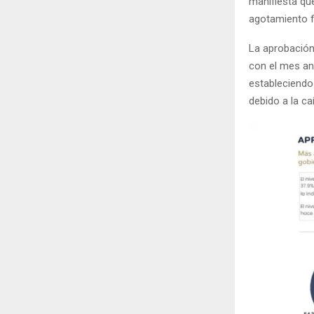
manifiesta qu
agotamiento f
La aprobación
con el mes an
estableciendo 
debido a la ca