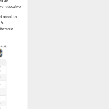
ón de
vel educativo.
si absoluta
1%
,
ibertaria