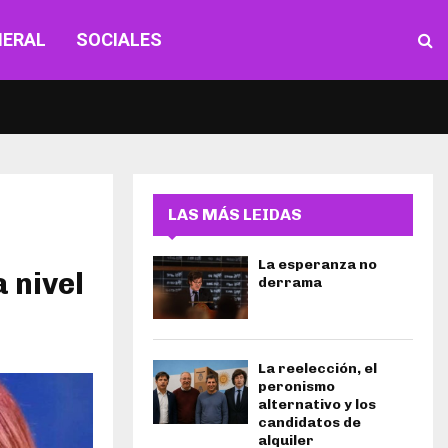
NERAL
SOCIALES
LAS MÁS LEIDAS
La esperanza no
 nivel
derrama
La reelección, el
peronismo
alternativo y los
candidatos de
alquiler