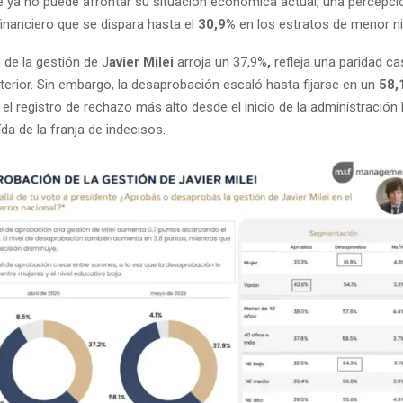
e ya no puede afrontar su situación económica actual, una percepci
inanciero que se dispara hasta el
30,9%
en los estratos de menor ni
 de la gestión de J
avier Milei
arroja un 37,9%
,
refleja una paridad ca
terior. Sin embargo, la desaprobación escaló hasta fijarse en un
58,
el registro de rechazo más alto desde el inicio de la administración l
ída de la franja de indecisos.