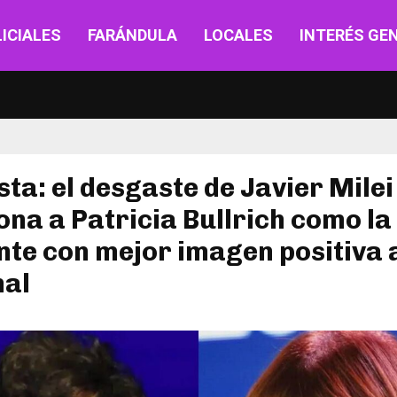
ICIALES
FARÁNDULA
LOCALES
INTERÉS GE
ta: el desgaste de Javier Milei
ona a Patricia Bullrich como la
nte con mejor imagen positiva a
nal