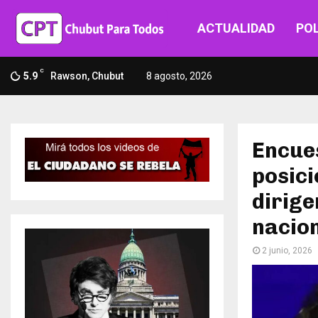
ACTUALIDAD
POL
C
5.9
Rawson, Chubut
8 agosto, 2026
Encues
posici
dirige
nacio
2 junio, 2026