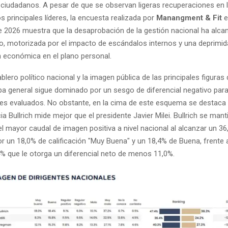
os ciudadanos. A pesar de que se observan ligeras recuperaciones en 
los principales líderes, la encuesta realizada por
Manangment & Fit
e
 2026 muestra que la desaprobación de la gestión nacional ha alca
o, motorizada por el impacto de escándalos internos y una deprimi
n económica en el plano personal.
tablero político nacional y la imagen pública de las principales figuras
pa general sigue dominado por un sesgo de diferencial negativo para 
ntes evaluados. No obstante, en la cima de este esquema se destaca 
cia Bullrich mide mejor que el presidente Javier Milei. Bullrich se ma
el mayor caudal de imagen positiva a nivel nacional al alcanzar un 36
 un 18,0% de calificación "Muy Buena" y un 18,4% de Buena, frente 
4% que le otorga un diferencial neto de menos 11,0%.