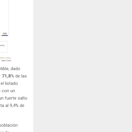
tible, dado
r
71,8%
de las
el listado
s con un
n fuerte salto
cta al 9,4% de
 población