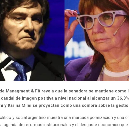
de Managment & Fit revela que la senadora se mantiene como l
caudal de imagen positiva a nivel nacional al alcanzar un 36,3%
i y Karina Milei se proyectan como una sombra sobre la gestión 
olítico y social argentino muestra una marcada polarización y una c
 la agenda de reformas institucionales y el desgaste económico que