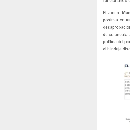
funcionarios d
El vocero
Man
positiva, en t
desaprobació
de su círculo
política del p
el blindaje di