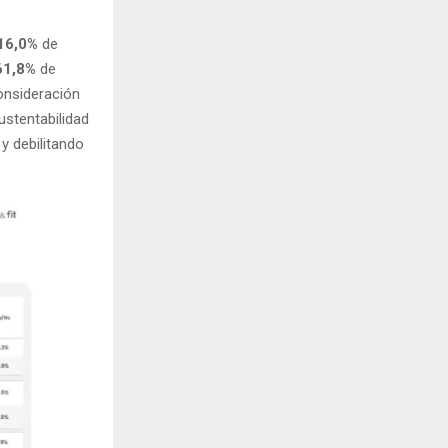
16,0%
de
61,8%
de
onsideración
ustentabilidad
y debilitando