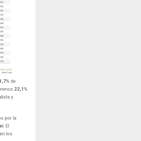
1,7%
de
e menos
22,1%
.
lista y
s por la
ei
. El
en los