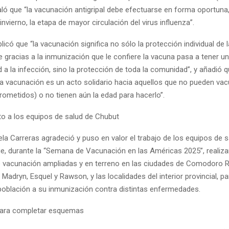
aló que “la vacunación antigripal debe efectuarse en forma oportuna,
nvierno, la etapa de mayor circulación del virus influenza”.
icó que “la vacunación significa no sólo la protección individual de
e gracias a la inmunización que le confiere la vacuna pasa a tener 
d a la infección, sino la protección de toda la comunidad”, y añadió 
a vacunación es un acto solidario hacia aquellos que no pueden va
metidos) o no tienen aún la edad para hacerlo”.
o a los equipos de salud de Chubut
la Carreras agradeció y puso en valor el trabajo de los equipos de s
que, durante la “Semana de Vacunación en las Américas 2025”, realiza
e vacunación ampliadas y en terreno en las ciudades de Comodoro R
 Madryn, Esquel y Rawson, y las localidades del interior provincial, para
población a su inmunización contra distintas enfermedades.
para completar esquemas