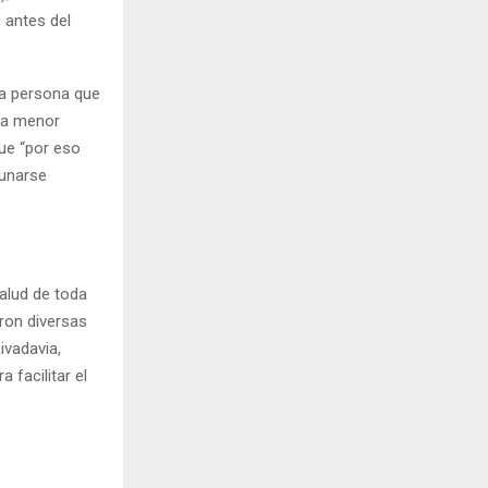
 antes del
 la persona que
una menor
que “por eso
cunarse
alud de toda
ron diversas
ivadavia,
 facilitar el