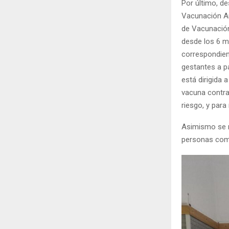
Por último, d
Vacunación An
de Vacunación
desde los 6 m
correspondient
gestantes a pa
está dirigida
vacuna contra
riesgo, y par
Asimismo se re
personas comp