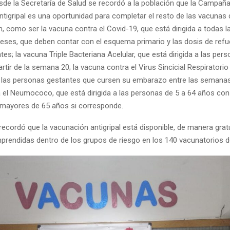
esde la Secretaría de Salud se recordó a la población que la Campañ
tigripal es una oportunidad para completar el resto de las vacunas 
, como ser la vacuna contra el Covid-19, que está dirigida a todas 
eses, que deben contar con el esquema primario y las dosis de ref
es; la vacuna Triple Bacteriana Acelular, que está dirigida a las per
rtir de la semana 20; la vacuna contra el Virus Sincicial Respiratorio
 a las personas gestantes que cursen su embarazo entre las semanas 
 el Neumococo, que está dirigida a las personas de 5 a 64 años con
a mayores de 65 años si corresponde.
cordó que la vacunación antigripal está disponible, de manera gratu
rendidas dentro de los grupos de riesgo en los 140 vacunatorios de