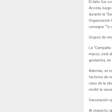
El dato fue co
Acosta, luego 
durante la “Se
Organización P
consigna “Tu 
Grupos de rie
La “Campaña d
marzo, está di
gestantes, en
Además, se in
factores de r
caso de la ob
recibir la vacu
Vacunación o
Al respecto, l