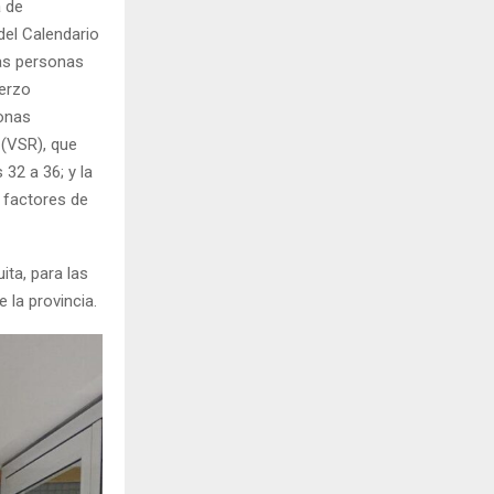
a de
del Calendario
las personas
uerzo
sonas
 (VSR), que
32 a 36; y la
 factores de
ita, para las
 la provincia.