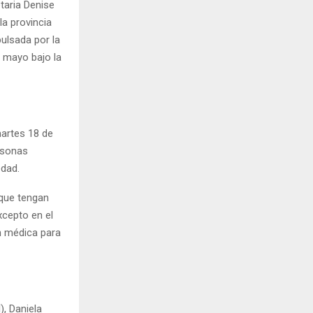
taria Denise
la provincia
pulsada por la
e mayo bajo la
artes 18 de
ersonas
edad.
 que tengan
xcepto en el
n médica para
), Daniela