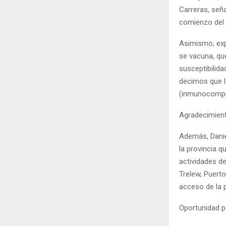
Carreras, señ
comienzo del i
Asimismo, expl
se vacuna, qu
susceptibilida
decimos que l
(inmunocompro
Agradecimient
Además, Danie
la provincia 
actividades d
Trelew, Puerto
acceso de la 
Oportunidad 