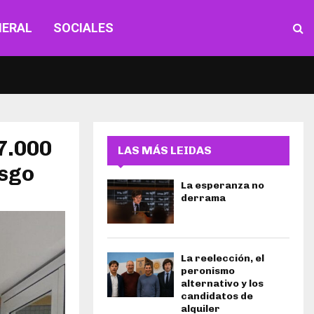
NERAL
SOCIALES
7.000
LAS MÁS LEIDAS
esgo
La esperanza no
derrama
La reelección, el
peronismo
alternativo y los
candidatos de
alquiler