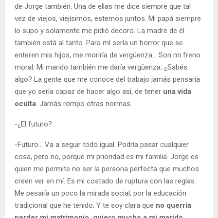
de Jorge también. Una de ellas me dice siempre que tal
vez de viejos, viejísimos, estemos juntos. Mi papá siempre
lo supo y solamente me pidió decoro. La madre de él
también está al tanto. Para mí sería un horror que se
enteren mis hijos, me moriría de vergüenza… Son mi freno
moral. Mi marido también me daría vergüenza. ¿Sabés
algo? La gente que me conoce del trabajo jamás pensaría
que yo sería capaz de hacer algo así, de tener
una vida
oculta
. Jamás rompo otras normas.
-¿El futuro?
-Futuro… Va a seguir todo igual. Podría pasar cualquier
cosa, pero no, porque mi prioridad es mi familia. Jorge es
quien me permite no ser la persona perfecta que muchos
creen ver en mí. Es mi costado de ruptura con las reglas.
Me pesaría un poco la mirada social, por la educación
tradicional que he tenido. Y te soy clara que
no querría
perder mi matrimonio, quiero mucho a mi marido.