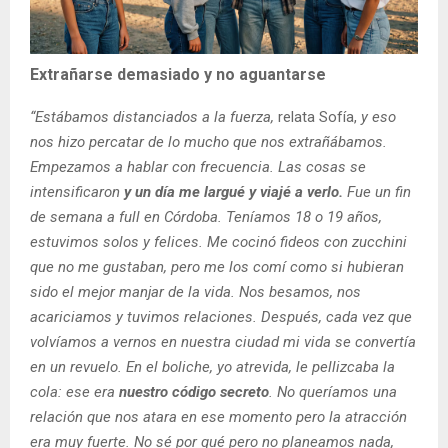
Extrañarse demasiado y no aguantarse
“Estábamos distanciados a la fuerza,
relata Sofía,
y eso
nos hizo percatar de lo mucho que nos extrañábamos.
Empezamos a hablar con frecuencia. Las cosas se
intensificaron
y un día me largué y viajé a verlo.
Fue un fin
de semana a full en Córdoba. Teníamos 18 o 19 años,
estuvimos solos y felices. Me cocinó fideos con zucchini
que no me gustaban, pero me los comí como si hubieran
sido el mejor manjar de la vida. Nos besamos, nos
acariciamos y tuvimos relaciones. Después, cada vez que
volvíamos a vernos en nuestra ciudad mi vida se convertía
en un revuelo. En el boliche, yo atrevida, le pellizcaba la
cola: ese era
nuestro código secreto
. No queríamos una
relación que nos atara en ese momento pero la atracción
era muy fuerte. No sé por qué pero no planeamos nada,