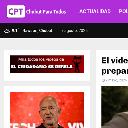
ACTUALIDAD
POL
C
9.1
Rawson, Chubut
7 agosto, 2026
El vid
prepa
9 mayo, 2026