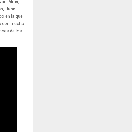
ier Milei,
sa, Juan
o en la que
as con mucho
iones de los