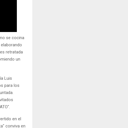
omo se cocina
s elaborando
 es retratada
comiendo un
ía Luis
os para los
juntada.
nvitados
GATO".
ertido en el
ta" conviva en