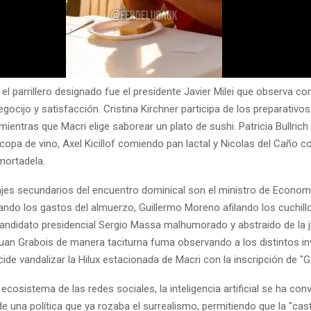
el parrillero designado fue el presidente Javier Milei que observa c
egocijo y satisfacción. Cristina Kirchner participa de los preparativo
ientras que Macri elige saborear un plato de sushi. Patricia Bullrich
copa de vino, Axel Kicillof comiendo pan lactal y Nicolas del Caño 
mortadela.
jes secundarios del encuentro dominical son el ministro de Econom
ando los gastos del almuerzo, Guillermo Moreno afilando los cuchill
 candidato presidencial Sergio Massa malhumorado y abstraido de la 
uan Grabois de manera taciturna fuma observando a los distintos i
cide vandalizar la Hilux estacionada de Macri con la inscripción de "
e ecosistema de las redes sociales, la inteligencia artificial se ha conv
 de una política que ya rozaba el surrealismo, permitiendo que la "cas