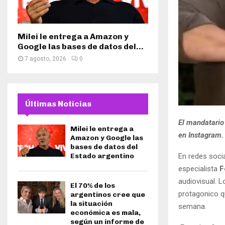
Milei le entrega a Amazon y
Google las bases de datos del...
7 agosto, 2026
0
Últimas Noticias
El mandatario 
Milei le entrega a
en Instagram.
Amazon y Google las
bases de datos del
En redes socia
Estado argentino
especialista
F
audiovisual. L
El 70% de los
protagonico qu
argentinos cree que
la situación
semana.
económica es mala,
según un informe de