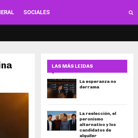
NERAL
SOCIALES
ina
LAS MÁS LEIDAS
La esperanza no
derrama
La reelección, el
peronismo
alternativo y los
candidatos de
alquiler