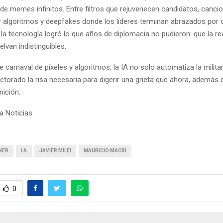
 de memes infinitos. Entre filtros que rejuvenecen candidatos, canci
 algoritmos y deepfakes donde los líderes terminan abrazados por o
la tecnología logró lo que años de diplomacia no pudieron: que la rea
lvan indistinguibles.
ste carnaval de píxeles y algoritmos, la IA no solo automatiza la milita
lectorado la risa necesaria para digerir una grieta que ahora, además 
nición.
a Noticias
NER
I A
JAVIER MILEI
MAURICIO MACRI
0