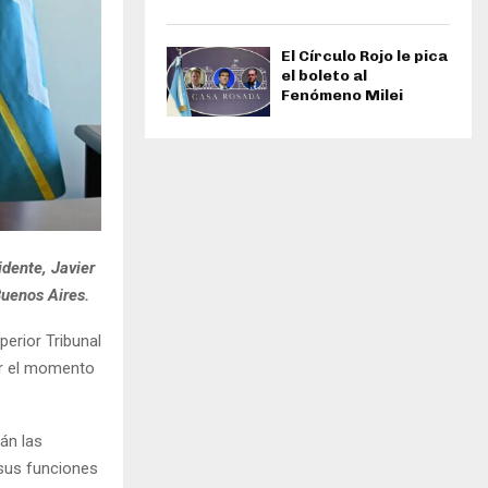
El Círculo Rojo le pica
el boleto al
Fenómeno Milei
idente, Javier
Buenos Aires.
perior Tribunal
por el momento
án las
 sus funciones