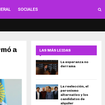
NERAL
SOCIALES
rmó a
LAS MÁS LEIDAS
La esperanza no
derrama
La reelección, el
peronismo
alternativo y los
candidatos de
alquiler