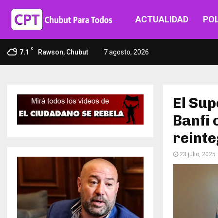
ACTUALIDAD
POL
C
7.1
Rawson, Chubut
7 agosto, 2026
El Sup
Banfi 
reint
23 julio, 2025