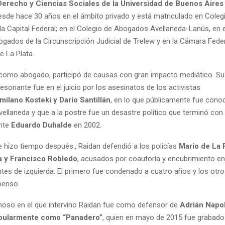
Derecho y Ciencias Sociales de la Universidad de Buenos Aires
de hace 30 años en el ámbito privado y está matriculado en Colegi
a Capital Federal; en el Colegio de Abogados Avellaneda-Lanús, en e
ogados de la Circunscripción Judicial de Trelew y en la Cámara Fede
e La Plata.
 como abogado, participó de causas con gran impacto mediático. Su
resonante fue en el juicio por los asesinatos de los activistas
milano Kosteki y Darío Santillán
, en lo que públicamente fue cono
ellaneda y que a la postre fue un desastre político que terminó con
ente
Eduardo Duhalde
en 2002.
ue hizo tiempo después., Raidan defendió a los policías
Mario de La 
a y Francisco Robledo
, acusados por coautoría y encubrimiento en
ntes de izquierda. El primero fue condenado a cuatro años y los otro
penso.
oso en el que intervino Raidan fue como defensor de
Adrián Napol
pularmente como “Panadero”
, quien en mayo de 2015 fue grabado