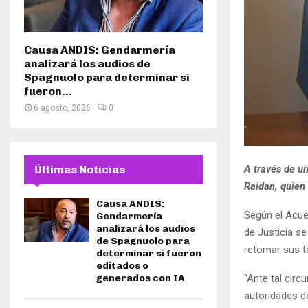
Causa ANDIS: Gendarmería
analizará los audios de
Spagnuolo para determinar si
fueron...
6 agosto, 2026
0
Últimas Noticias
A través de un
Raidan, quien 
Causa ANDIS:
Según el Acuer
Gendarmería
analizará los audios
de Justicia se
de Spagnuolo para
retomar sus t
determinar si fueron
editados o
generados con IA
"Ante tal circ
autoridades de