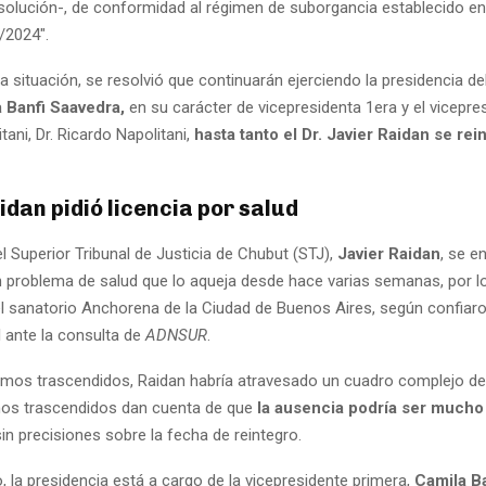
esolución-, de conformidad al régimen de suborgancia establecido e
/2024".
ta situación, se resolvió que continuarán ejerciendo la presidencia d
a Banfi Saavedra,
en su carácter de vicepresidenta 1era y el vicepre
tani, Dr. Ricardo Napolitani,
hasta tanto el Dr. Javier Raidan se rei
idan pidió licencia por salud
el Superior Tribunal de Justicia de Chubut (STJ),
Javier Raidan
, se e
un problema de salud que lo aqueja desde hace varias semanas, por lo
el sanatorio Anchorena de la Ciudad de Buenos Aires, según confiaro
l ante la consulta de
ADNSUR
.
mos trascendidos, Raidan habría atravesado un cuadro complejo de ‘
nos trascendidos dan cuenta de que
la ausencia podría ser much
sin precisiones sobre la fecha de reintegro.
, la presidencia está a cargo de la vicepresidente primera,
Camila Ba