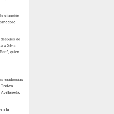
la situación
n Comodoro
 después de
ó a Silvia
Banfi, quien
s residencias
 Trelew
.
 Avellaneda,
en la