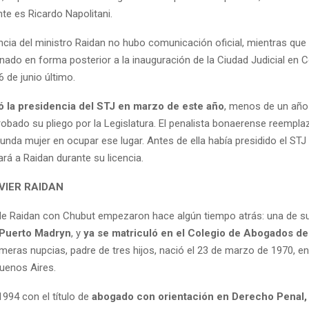
nte es Ricardo Napolitani.
cia del ministro Raidan no hubo comunicación oficial, mientras que 
ginado en forma posterior a la inauguración de la Ciudad Judicial e
6 de junio último.
 la presidencia del STJ en marzo de este año
, menos de un año
obado su pliego por la Legislatura. El penalista bonaerense reemplaz
unda mujer en ocupar ese lugar. Antes de ella había presidido el STJ 
rá a Raidan durante su licencia.
VIER RAIDAN
de Raidan con Chubut empezaron hace algún tiempo atrás: una de su
Puerto Madryn
, y
ya se matriculó en el Colegio de Abogados de
meras nupcias, padre de tres hijos, nació el 23 de marzo de 1970, en
Buenos Aires.
1994 con el título de
abogado con orientación en Derecho Penal, 