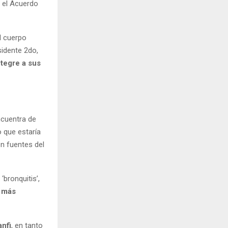
n el Acuerdo
el cuerpo
sidente 2do,
ntegre a sus
ncuentra de
 que estaría
n fuentes del
bronquitis’,
o más
nfi
, en tanto