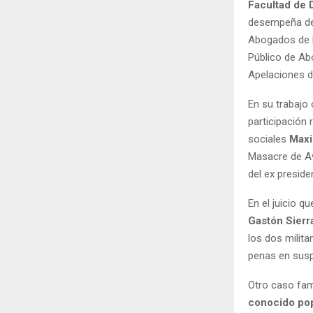
Facultad de 
desempeña des
Abogados de l
Público de Ab
Apelaciones d
En su trabajo
participación 
sociales
Maxi
Masacre de Av
del ex presid
En el juicio q
Gastón Sierr
los dos milita
penas en sus
Otro caso fam
conocido po