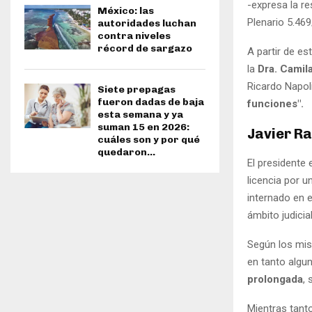
-expresa la r
México: las
Plenario 5.469
autoridades luchan
contra niveles
récord de sargazo
A partir de es
la
Dra. Camil
Ricardo Napoli
Siete prepagas
fueron dadas de baja
funciones".
esta semana y ya
suman 15 en 2026:
Javier Ra
cuáles son y por qué
quedaron...
El presidente 
licencia por 
internado en 
ámbito judicia
Según los mis
en tanto algu
prolongada
, 
Mientras tanto