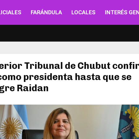
ICIALES
FARÁNDULA
LOCALES
INTERÉS GE
erior Tribunal de Chubut confi
como presidenta hasta que se
egre Raidan