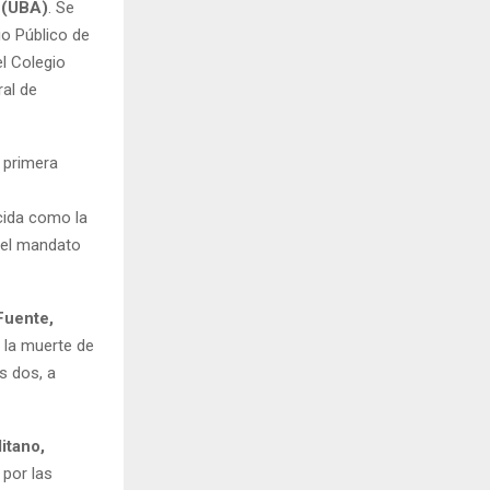
 (UBA)
. Se
o Público de
l Colegio
ral de
 primera
cida como la
 el mandato
Fuente,
 la muerte de
s dos, a
itano,
 por las