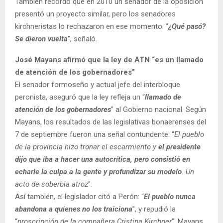
También recordó que en 2010 un senador de la oposición
presentó un proyecto similar, pero los senadores
kirchneristas lo rechazaron en ese momento: “
¿Qué pasó?
Se dieron vuelta
”, señaló.
José Mayans afirmó que la ley de ATN “es un llamado
de atención de los gobernadores”
El senador formoseño y actual jefe del interbloque
peronista, aseguró que la ley refleja un “
llamado de
atención de los gobernadores
” al Gobierno nacional. Según
Mayans, los resultados de las legislativas bonaerenses del
7 de septiembre fueron una señal contundente: “
El pueblo
de la provincia hizo tronar el escarmiento y
el presidente
dijo que iba a hacer una autocrítica, pero consistió en
echarle la culpa a la gente y profundizar su modelo
. Un
acto de soberbia atroz
”.
Así también, el legislador citó a Perón: “
El pueblo nunca
abandona a quienes no los traiciona
”, y repudió la
“
proscripción de la compañera Cristina Kirchner
”. Mayans