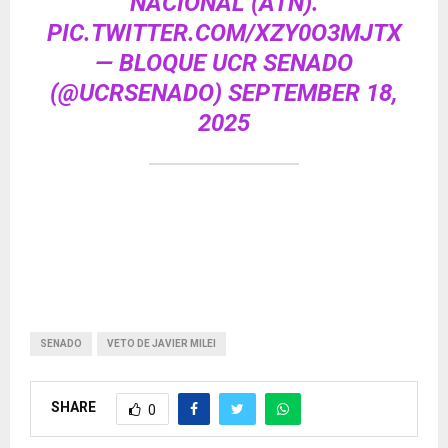
NACIONAL (ATN).
PIC.TWITTER.COM/XZY0O3MJTX
— BLOQUE UCR SENADO
(@UCRSENADO)
SEPTEMBER 18,
2025
SENADO
VETO DE JAVIER MILEI
SHARE
0