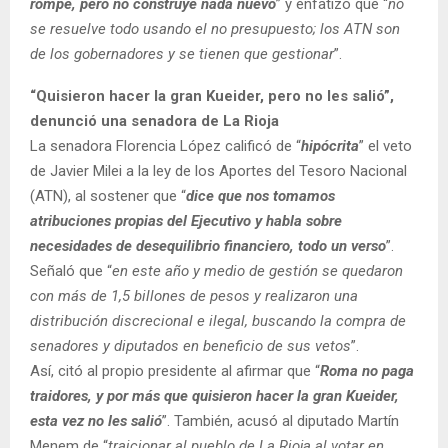
rompe, pero no construye nada nuevo
” y enfatizó que “
no
se resuelve todo usando el no presupuesto; los ATN son
de los gobernadores y se tienen que gestionar
”.
“Quisieron hacer la gran Kueider, pero no les salió”,
denunció una senadora de La Rioja
La senadora Florencia López calificó de “
hipócrita
” el veto
de Javier Milei a la ley de los Aportes del Tesoro Nacional
(ATN), al sostener que “
dice que nos tomamos
atribuciones propias del Ejecutivo y habla sobre
necesidades de desequilibrio financiero, todo un verso
”.
Señaló que “
en este año y medio de gestión se quedaron
con más de 1,5 billones de pesos y realizaron una
distribución discrecional e ilegal, buscando la compra de
senadores y diputados en beneficio de sus vetos
”.
Así, citó al propio presidente al afirmar que “
Roma no paga
traidores, y por más que quisieron hacer la gran Kueider,
esta vez no les salió
”. También, acusó al diputado Martín
Menem de “
traicionar al pueblo de La Rioja al votar en