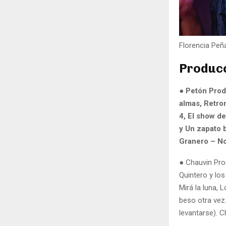
Florencia Peñ
Producc
●
Petón Prod
almas, Retrom
4, El show de
y Un zapato 
Granero – N
● Chauvin Prod
Quintero y los
Mirá la luna, 
beso otra vez
levantarse). 