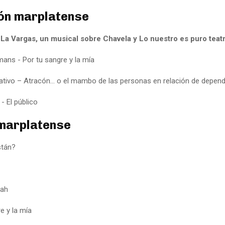
ón marplatense
- La Vargas, un musical sobre Chavela y Lo nuestro es puro teat
ans - Por tu sangre y la mía
ativo – Atracón… o el mambo de las personas en relación de depen
 - El público
marplatense
stán?
iah
e y la mía