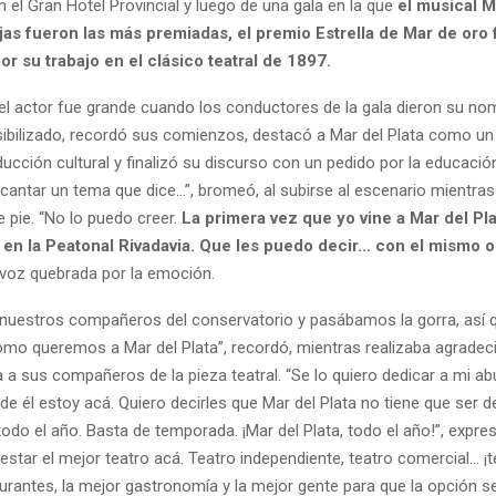
n el Gran Hotel Provincial y luego de una gala en la que
el musical 
as fueron las más premiadas, el premio Estrella de Mar de oro 
r su trabajo en el clásico teatral de 1897.
el actor fue grande cuando los conductores de la gala dieron su nomb
sibilizado, recordó sus comienzos, destacó a Mar del Plata como un 
ucción cultural y finalizó su discurso con un pedido por la educación
cantar un tema que dice...”, bromeó, al subirse al escenario mientra
e pie. “No lo puedo creer.
La primera vez que yo vine a Mar del Pla
 en la Peatonal Rivadavia. Que les puedo decir... con el mismo o
a voz quebrada por la emoción.
nuestros compañeros del conservatorio y pasábamos la gorra, así 
mo queremos a Mar del Plata”, recordó, mientras realizaba agradec
 a sus compañeros de la pieza teatral. “Se lo quiero dedicar a mi a
de él estoy acá. Quiero decirles que Mar del Plata no tiene que ser 
todo el año. Basta de temporada. ¡Mar del Plata, todo el año!”, expre
estar el mejor teatro acá. Teatro independiente, teatro comercial... ¡
urantes, la mejor gastronomía y la mejor gente para que la opción s