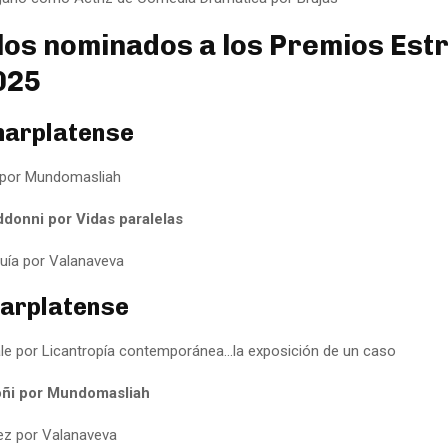
los nominados a los Premios Estr
025
marplatense
 por Mundomasliah
donni por Vidas paralelas
quía por Valanaveva
arplatense
le por Licantropía contemporánea...la exposición de un caso
oñi por Mundomasliah
ez por Valanaveva