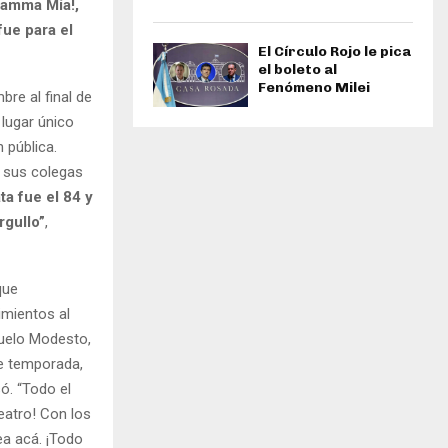
Mamma Mía!,
fue para el
El Círculo Rojo le pica
el boleto al
Fenómeno Milei
re al final de
lugar único
 pública.
s sus colegas
ta fue el 84 y
rgullo”
,
que
imientos al
buelo Modesto,
de temporada,
só. “Todo el
teatro! Con los
ea acá. ¡Todo