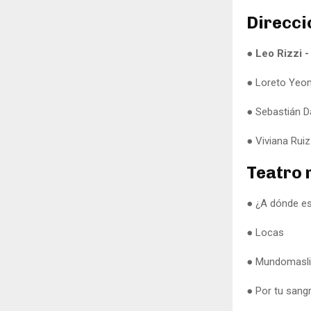
Direcci
● Leo Rizzi 
● Loreto Yeom
● Sebastián D
● Viviana Ruiz
Teatro 
● ¿A dónde e
● Locas
● Mundomasl
● Por tu sangr