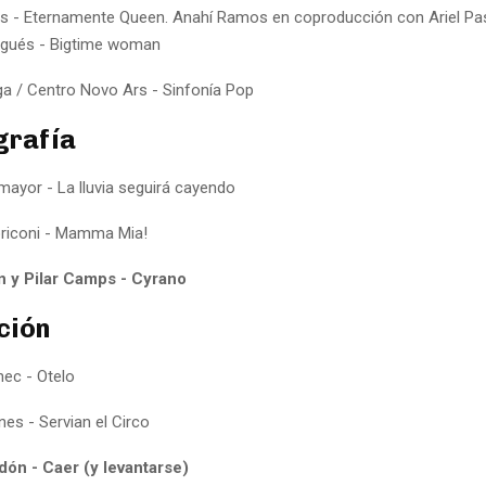
 - Eternamente Queen. Anahí Ramos en coproducción con Ariel Pa
gués - Bigtime woman
iga / Centro Novo Ars - Sinfonía Pop
grafía
mayor - La lluvia seguirá cayendo
oriconi - Mamma Mia!
in y Pilar Camps - Cyrano
ción
nec - Otelo
es - Servian el Circo
dón - Caer (y levantarse)