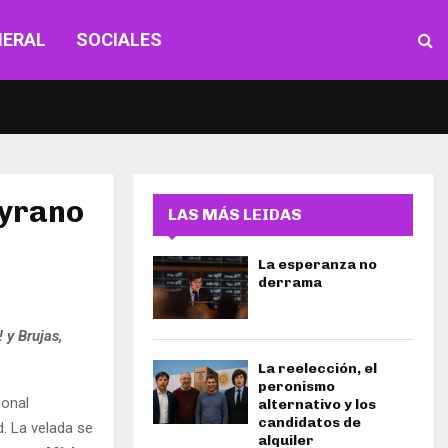
NERAL
SOCIALES
Cyrano
LAS MÁS LEIDAS
La esperanza no
derrama
 y Brujas,
La reelección, el
peronismo
cional
alternativo y los
candidatos de
. La velada se
alquiler