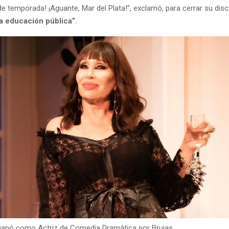
de temporada! ¡Aguante, Mar del Plata!”, exclamó, para cerrar su dis
la educación pública”
.
ganó como Actriz de Comedia Dramática por Brujas