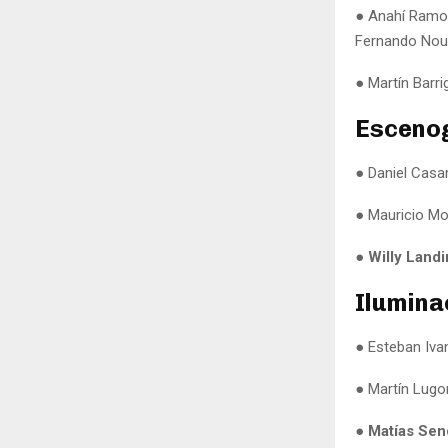
● Anahí Ramos
Fernando Nou
● Martín Barr
Esceno
● Daniel Casa
● Mauricio M
● Willy Land
Ilumina
● Esteban Iva
● Martín Lugon
● Matías Sen