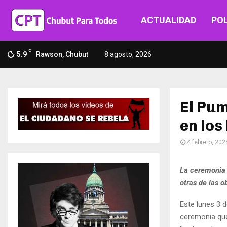
ACTUALIDAD
POL
C
5.9
Rawson, Chubut
8 agosto, 2026
El Pum
en los
4 febrero, 202
La ceremonia 
otras de las 
Este lunes 3 d
ceremonia que