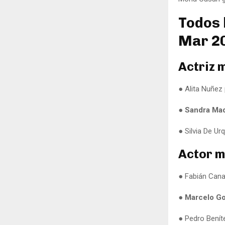
Todos 
Mar 2
Actriz 
● Alita Nuñez
● Sandra Mad
● Silvia De Ur
Actor m
● Fabián Cana
● Marcelo G
● Pedro Benít