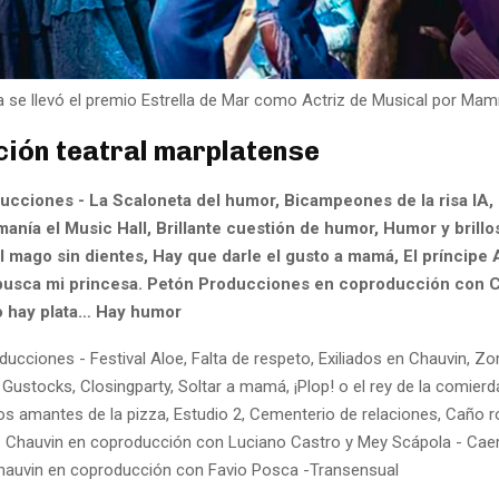
a se llevó el premio Estrella de Mar como Actriz de Musical por Ma
ión teatral marplatense
ucciones - La Scaloneta del humor, Bicampeones de la risa IA
anía el Music Hall, Brillante cuestión de humor, Humor y brillos
l mago sin dientes, Hay que darle el gusto a mamá, El príncipe 
busca mi princesa. Petón Producciones en coproducción con C
o hay plata… Hay humor
ucciones - Festival Aloe, Falta de respeto, Exiliados en Chauvin, Zo
 Gustocks, Closingparty, Soltar a mamá, ¡Plop! o el rey de la comier
Los amantes de la pizza, Estudio 2, Cementerio de relaciones, Caño r
. Chauvin en coproducción con Luciano Castro y Mey Scápola - Caer
Chauvin en coproducción con Favio Posca -Transensual