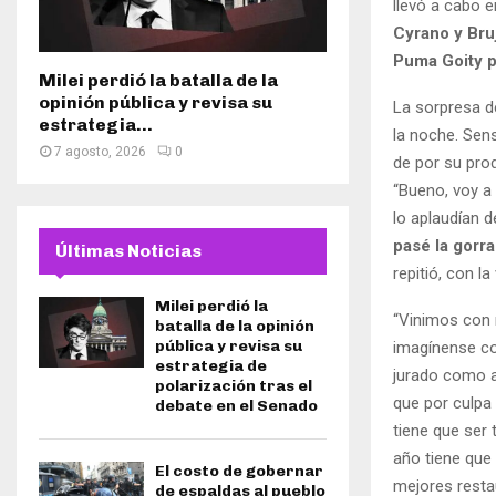
llevó a cabo e
Cyrano y Bruj
Puma Goity po
Milei perdió la batalla de la
opinión pública y revisa su
La sorpresa d
estrategia...
la noche. Sen
7 agosto, 2026
0
de por su prod
“Bueno, voy a 
lo aplaudían d
pasé la gorra
Últimas Noticias
repitió, con l
Milei perdió la
“Vinimos con 
batalla de la opinión
pública y revisa su
imagínense co
estrategia de
jurado como a
polarización tras el
que por culpa 
debate en el Senado
tiene que ser 
año tiene que 
El costo de gobernar
mejores resta
de espaldas al pueblo