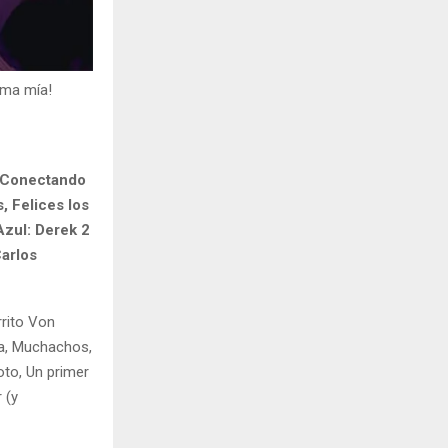
mma mía!
, Conectando
, Felices los
Azul: Derek 2
arlos
rrito Von
da, Muchachos,
oto, Un primer
 (y