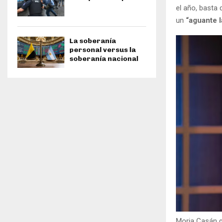
el año, basta 
un
“aguante 
La soberanía
personal versus la
soberanía nacional
Moria Casán 