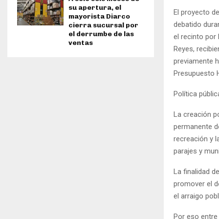
su apertura, el
El proyecto d
mayorista Diarco
debatido dura
cierra sucursal por
el derrumbe de las
el recinto po
ventas
Reyes, recibie
previamente h
Presupuesto H
Política públic
La creación p
permanente des
recreación y l
parajes y muni
La finalidad 
promover el de
el arraigo pob
Por eso entre