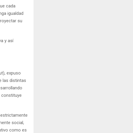
que cada
enga igualdad
proyectar su
a y así
ut), expuso
las distintas
esarrollando
e constituye
 estrictamente
ente social,
cutivo como es