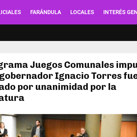
ICIALES
FARÁNDULA
LOCALES
INTERÉS GE
ograma Juegos Comunales imp
 gobernador Ignacio Torres fu
ado por unanimidad por la
latura