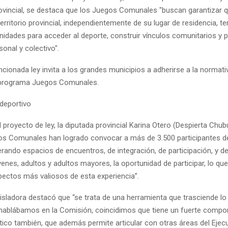
rovincial, se destaca que los Juegos Comunales "buscan garantizar 
territorio provincial, independientemente de su lugar de residencia, t
nidades para acceder al deporte, construir vínculos comunitarios y 
sonal y colectivo".
ionada ley invita a los grandes municipios a adherirse a la normativ
l programa Juegos Comunales.
 deportivo
l proyecto de ley, la diputada provincial Karina Otero (Despierta Chub
os Comunales han logrado convocar a más de 3.500 participantes de 
rando espacios de encuentros, de integración, de participación, y d
venes, adultos y adultos mayores, la oportunidad de participar, lo qu
pectos más valiosos de esta experiencia”.
isladora destacó que “se trata de una herramienta que trasciende lo
 hablábamos en la Comisión, coincidimos que tiene un fuerte compon
ístico también, que además permite articular con otras áreas del Eje