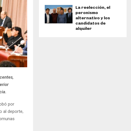
La reelección, el
peronismo
alternativo y los
candidatos de
alquiler
scentes,
erior
cia.
robó por
 al deporte,
 comunas