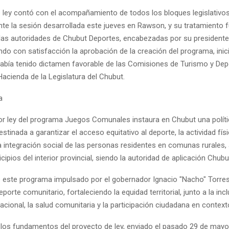
e ley contó con el acompañamiento de todos los bloques legislativos,
nte la sesión desarrollada este jueves en Rawson, y su tratamiento 
r las autoridades de Chubut Deportes, encabezadas por su presidente
ndo con satisfacción la aprobación de la creación del programa, inic
abía tenido dictamen favorable de las Comisiones de Turismo y Depo
acienda de la Legislatura del Chubut.
a
or ley del programa Juegos Comunales instaura en Chubut una políti
tinada a garantizar el acceso equitativo al deporte, la actividad físi
a integración social de las personas residentes en comunas rurales, 
cipios del interior provincial, siendo la autoridad de aplicación Chub
de este programa impulsado por el gobernador Ignacio "Nacho" Torres
porte comunitario, fortaleciendo la equidad territorial, junto a la incl
lacional, la salud comunitaria y la participación ciudadana en context
 los fundamentos del proyecto de ley, enviado el pasado 29 de mayo 