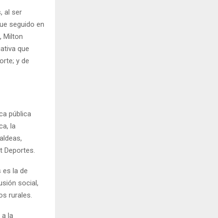
 al ser
fue seguido en
, Milton
iativa que
rte; y de
ca pública
ca, la
aldeas,
ut Deportes.
 es la de
usión social,
os rurales.
a la