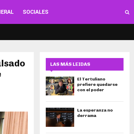
NERAL
SOCIALES
ulsado
LAS MÁS LEIDAS
e
El Tertuliano
prefiere quedarse
con el poder
La esperanza no
derrama