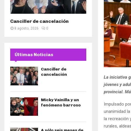
Canciller de cancelación
8 agosto, 2026
0
Últimas Noticias
Canciller de
cancelación
La iniciativa 
jóvenes y adul
provincial. Má
Micky Vainilla y un
Impulsado por
fenómeno barroso
unanimidad la
la recreación
rurales, aldeas
A sólo seis meses de