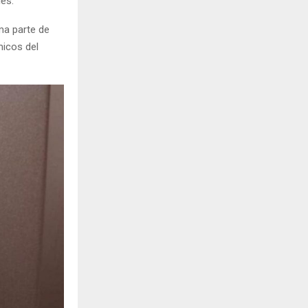
les.
ma parte de
icos del