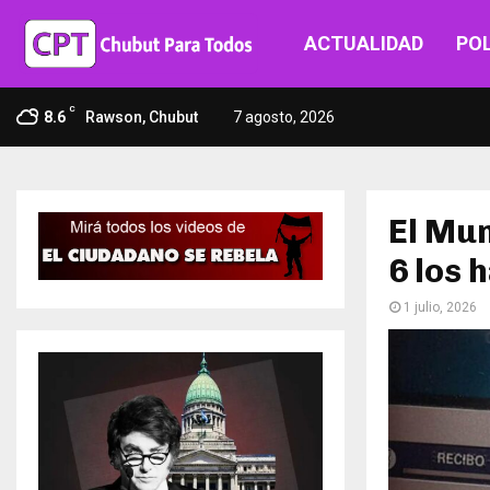
ACTUALIDAD
POL
C
8.6
Rawson, Chubut
7 agosto, 2026
El Mun
6 los 
1 julio, 2026