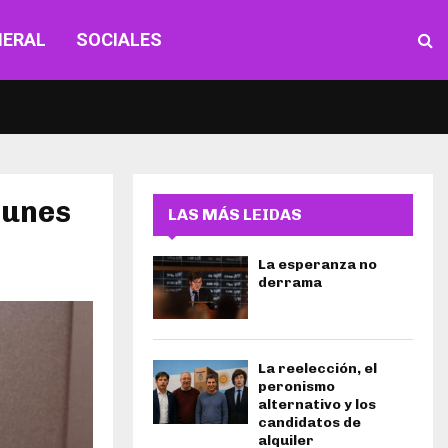
NERAL
SOCIALES
lunes
LAS MÁS LEIDAS
La esperanza no
derrama
La reelección, el
peronismo
alternativo y los
candidatos de
alquiler