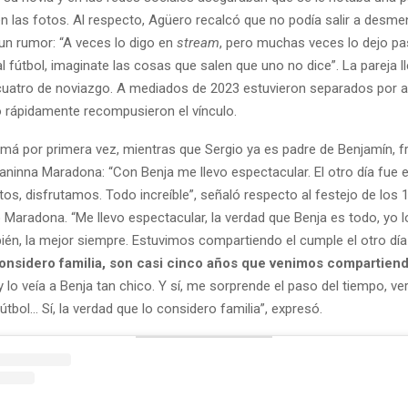
 las fotos. Al respecto, Agüero recalcó que no podía salir a desmen
un rumor: “A veces lo digo en
stream
, pero muchas veces lo dejo pa
l fútbol, imaginate las cosas que salen que uno no dice”. La pareja l
 cuatro de noviazgo. A mediados de 2023 estuvieron separados por 
rápidamente recompusieron el vínculo.
má por primera vez, mientras que Sergio ya es padre de Benjamín, f
aninna Maradona: “Con Benja me llevo espectacular. El otro día fue 
os, disfrutamos. Todo increíble”, señaló respecto al festejo de los 
 Maradona. “Me llevo espectacular, la verdad que Benja es todo, yo 
én, la mejor siempre. Estuvimos compartiendo el cumple el otro día
considero familia, son casi cinco años que venimos compartien
 lo veía a Benja tan chico. Y sí, me sorprende el paso del tiempo, ver
fútbol... Sí, la verdad que lo considero familia”, expresó.