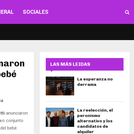
NERAL
SOCIALES
rmaron
LAS MÁS LEIDAS
bebé
La esperanza no
derrama
ca
La reelección, el
tti
anunciaron
peronismo
teo conjunto
alternativo y los
candidatos de
del bebé.
alquiler