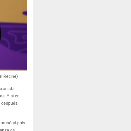
rl Recine)
cronista.
s. Y si en
a después,
rribó al país
panza de