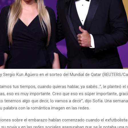
i y Sergio Kun Agüero en el sorteo del Mundial de Qatar (REUTERS/Ca
amos tus tiempos, cuando quieras hablar, ya sabés...”, le planteó el 
as, eso es muy importante. Creo que eso es súper importante, gracia
 tenemos algo que decir, lo vamos a decir”, dijo Sofía. Una seman
u palabra con la romántica imagen en las redes.
iones sobre el embarazo habían comenzado cuando el exfutbolista a
 su novia y en las redes sociales aseguraban que se le notaba una 