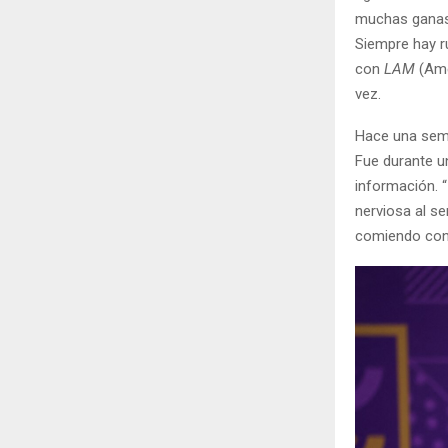
muchas ganas 
Siempre hay r
con
LAM
(Amé
vez.
Hace una sema
Fue durante un
información. “
nerviosa al s
comiendo con m