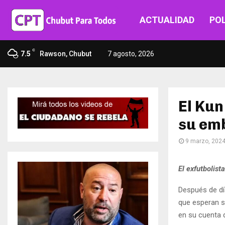
ACTUALIDAD
POL
C
7.5
Rawson, Chubut
7 agosto, 2026
El Kun
su emb
9 marzo, 202
El exfutbolist
Después de dí
que esperan s
en su cuenta 