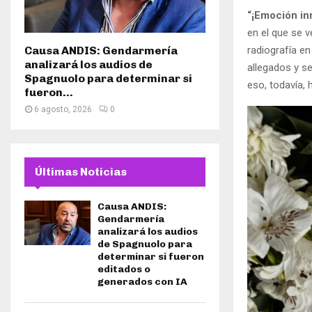
“¡Emoción in
en el que se v
radiografía en
Causa ANDIS: Gendarmería
analizará los audios de
allegados y se
Spagnuolo para determinar si
eso, todavía, 
fueron...
6 agosto, 2026
0
Últimas Noticias
Causa ANDIS:
Gendarmería
analizará los audios
de Spagnuolo para
determinar si fueron
editados o
generados con IA