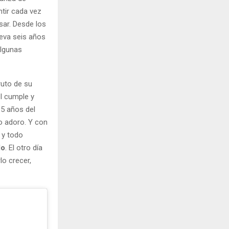
tir cada vez
sar. Desde los
leva seis años
algunas
ruto de su
el cumple y
15 años del
lo adoro. Y con
 y todo
do
. El otro día
lo crecer,