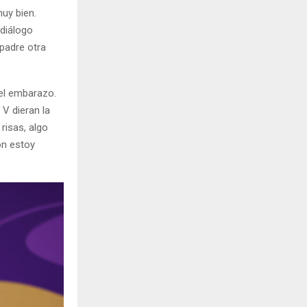
uy bien.
 diálogo
 padre otra
el embarazo.
 V dieran la
e risas, algo
ón estoy