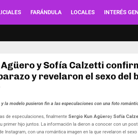
ICIALES
FARÁNDULA
LOCALES
INTERÉS GE
 Agüero y Sofía Calzetti confi
arazo y revelaron el sexo del 
4
a y la modelo pusieron fin a las especulaciones con una foto románti
as de especulaciones, finalmente
Sergio Kun Agüero
y
Sofía Calze
u primer hijo juntos. La información la dieron a conocer con un pos
de Instagram, con una romántica imagen en la que revelaron el sexo 