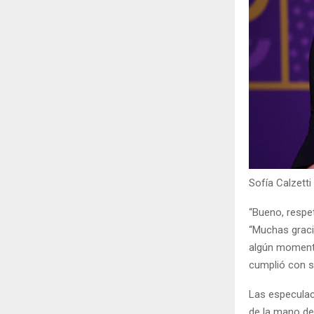
Sofía Calzett
“Bueno, respet
“Muchas graci
algún momento
cumplió con s
Las especulac
de la mano de