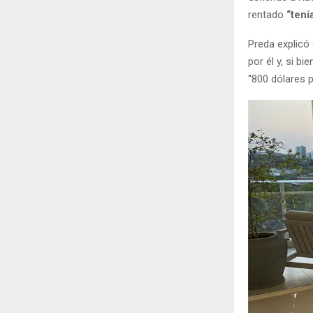
rentado
“tení
Preda explicó
por él y, si 
“800 dólares 