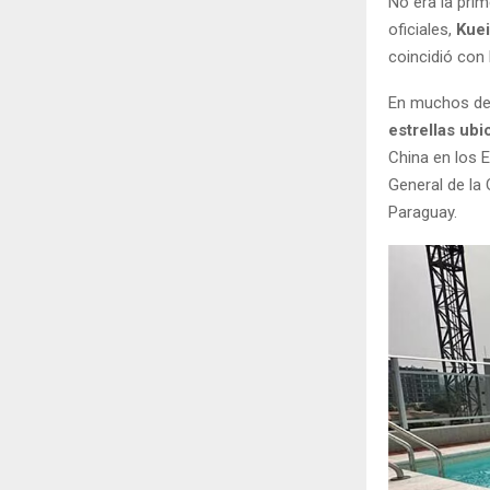
No era la pri
oficiales,
Kuei
coincidió con 
En muchos de 
estrellas ub
China en los E
General de la
Paraguay.