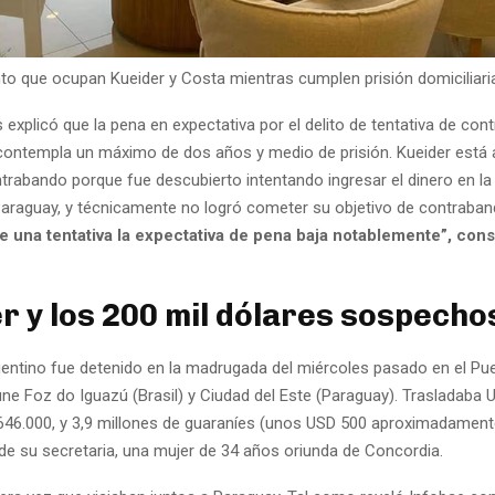
to que ocupan Kueider y Costa mientras cumplen prisión domiciliar
explicó que la pena en expectativa por el delito de tentativa de con
 contempla un máximo de dos años y medio de prisión. Kueider está
ntrabando porque fue descubierto intentando ingresar el dinero en l
araguay, y técnicamente no logró cometer su objetivo de contraband
de una tentativa la expectativa de pena baja notablemente”, cons
r y los 200 mil dólares sospecho
gentino fue detenido en la madrugada del miércoles pasado en el Pue
ne Foz do Iguazú (Brasil) y Ciudad del Este (Paraguay). Trasladaba 
$646.000, y 3,9 millones de guaraníes (unos USD 500 aproximadamente
 su secretaria, una mujer de 34 años oriunda de Concordia.