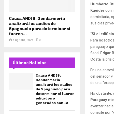
Humberto Ot
Kueider
con 
domiciliaria, 
Causa ANDIS: Gendarmería
sus días privad
analizará los audios de
Spagnuolo para determinar si
fueron...
“
Si el edific
Para nosotros
6 agosto, 2026
0
paraguayo que 
fiscal
Edgar B
Costa
la prisi
Últimas Noticias
En una entrev
Causa ANDIS:
del senador y
Gendarmería
de una “excepc
analizará los audios
de Spagnuolo para
No obstante,
determinar si fueron
editados o
Paraguay
mie
generados con IA
avanzar hacia
conecte por “