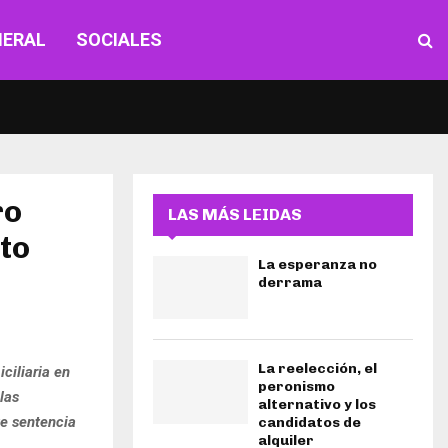
NERAL
SOCIALES
ro
LAS MÁS LEIDAS
to
La esperanza no
derrama
La reelección, el
ciliaria en
peronismo
las
alternativo y los
te sentencia
candidatos de
alquiler