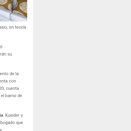
sio, en teoría
el
erán su
ento de la
uenta con
20, cuenta
el barrio de
ia
. Kueider y
 abogado que
ar