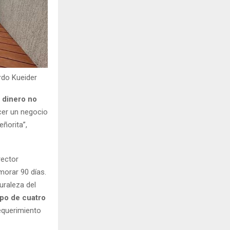
rdo Kueider
 dinero no
cer un negocio
eñorita”,
irector
morar 90 días.
uraleza del
mpo de cuatro
requerimiento