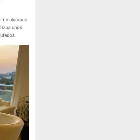
fue alquilado
ostaba unos
putados.