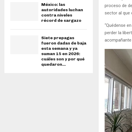
México: las
proceso de des
autoridades luchan
sector al que 
contra niveles
récord de sargazo
“Quédense en s
perder la libe
Siete prepagas
acompañante s
fueron dadas de baja
esta semana y ya
suman 15 en 2026:
cuáles son y por qué
quedaron...