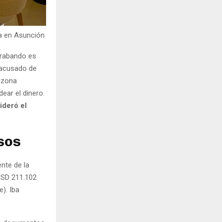
ia en Asunción
trabando es
 acusado de
a zona
ear el dinero.
ideró el
sos
nte de la
USD 211.102
). Iba