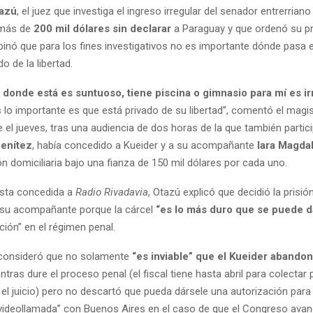
azú
, el juez que investiga el ingreso irregular del senador entrerrian
más de
200 mil dólares
sin declarar
a Paraguay y que ordenó su pr
opinó que para los fines investigativos no es importante dónde pasa 
o de la libertad.
io donde está es suntuoso, tiene piscina o gimnasio para mí es i
 lo importante es que está privado de su libertad”, comentó el magi
el jueves, tras una audiencia de dos horas de la que también partici
enítez
, había concedido a Kueider y a su acompañante
Iara Magda
ón domiciliaria bajo una fianza de 150 mil dólares por cada uno.
ista concedida a
Radio Rivadavia
, Otazú explicó que decidió la prisión
 su acompañante porque la cárcel
“es lo más duro que se puede d
ión” en el régimen penal.
 consideró que no solamente
“es inviable” que el Kueider abando
ntras dure el proceso penal (el fiscal tiene hasta abril para colectar
 el juicio) pero no descartó que pueda dársele una autorización para
videollamada” con Buenos Aires en el caso de que el Congreso ava