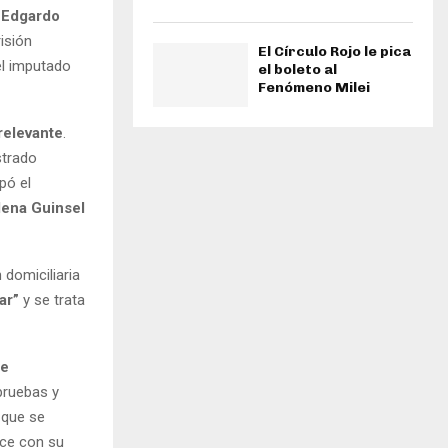
o
Edgardo
isión
El Círculo Rojo le pica
el imputado
el boleto al
Fenómeno Milei
rrelevante
.
strado
pó el
lena Guinsel
 domiciliaria
ar”
y se trata
ne
 pruebas y
 que se
nce con su