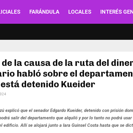
ICIALES
FARÁNDULA
LOCALES
INTERÉS GE
z de la causa de la ruta del dine
ario habló sobre el departamen
está detenido Kueider
2024
ú explicó que el senador Edgardo Kueider, detenido con prisión domi
odrá salir del departamento que alquiló y por lo tanto no podrá usar 
l edificio. Allí se alojará junto a Iara Guinsel Costa hasta que se dic