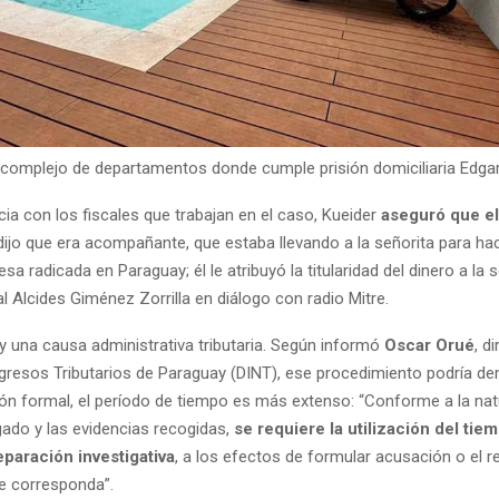
l complejo de departamentos donde cumple prisión domiciliaria Edga
ia con los fiscales que trabajan en el caso, Kueider
aseguró que el
dijo que era acompañante, que estaba llevando a la señorita para ha
a radicada en Paraguay; él le atribuyó la titularidad del dinero a la s
cal Alcides Giménez Zorrilla en diálogo con radio Mitre.
y una causa administrativa tributaria. Según informó
Oscar Orué
, d
ngresos Tributarios de Paraguay (DINT), ese procedimiento podría de
ión formal, el período de tiempo es más extenso: “Conforme a la nat
gado y las evidencias recogidas,
se requiere la utilización del tie
paración investigativa
, a los efectos de formular acusación o el 
e corresponda”.