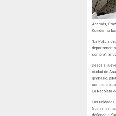
Además, Otazú
Kueider no lo
“La Policía de
departamento. 
sombra”, antic
Desde el jueve
ciudad de Asun
gimnasio, pile
con siete piso
La Recoleta de
Las unidades 
Guinsel se ha
defiende a Kue