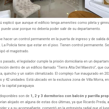
 explicó que aunque el edificio tenga
amenities
como pileta y gimna
s puede usar porque no debería poder salir de su departamento.
be hacer un control permanente en la puerta de ingreso y de salida d
La Policía tiene que estar en el piso. Tienen control permanente. S
ipó el magistrado.
s pasado, el legislador cumple la prisión domiciliaria en un departam
ción dentro de un edificio llamado “Tierra Alta Del Maestro”, que c
ta, quincho y un salón climatizado. El complejo fue inaugurado en 20
s y 42 unidades. Está ubicado en la exclusiva zona de Villa Morra, en 
 la capital paraguaya.
disponibles son de
1, 2 y 3 dormitorios con balcón y parrilla prop
brían alojado en alguna de estas dos últimas, ya que Ricardo Preda,
ider y a su acompañante, comentó en la entrevista radial que el lug