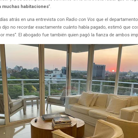
a muchas habitaciones
”.
 días atrás en una entrevista con
Radio con Vos
que el departamento 
bien dijo no recordar exactamente cuánto había pagado, estimó que c
por mes”. El abogado fue también quien pagó la fianza de ambos im