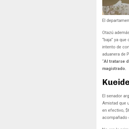
El departamen
Otazú además 
“baja” ya que
intento de co
aduanera de P
“
Al tratarse 
magistrado.
Kueide
El senador ar
Amistad que u
en efectivo, 
acompañado de