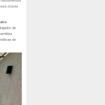
con documentos
 esos cruces
uatro
bajador de
Asamblea
máticas de