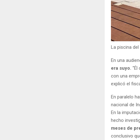
La piscina de
En una audienc
era suyo.
“Él 
con una empres
explicó el fis
En paralelo ha
nacional de I
En la imputac
hecho investi
meses de pre
conclusivo qu