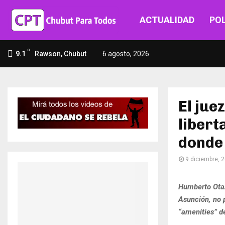
ACTUALIDAD
POL
C
9.1
Rawson, Chubut
6 agosto, 2026
El jue
libert
donde 
9 diciembre, 
Humberto Otaz
Asunción, no p
“amenities” de