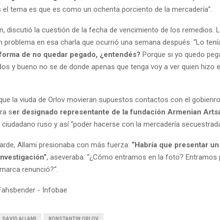
s el tema es que es como un ochenta porciento de la mercadería”.
n, discutió la cuestión de la fecha de vencimiento de los remedios. 
n problema en esa charla que ocurrió una semana después. “Lo tení
 forma de no quedar pegado, ¿entendés?
Porque si yo quedo pe
s y bueno no se de donde apenas que tenga voy a ver quien hizo e
ó que la viuda de Orlov movieran supuestos contactos con el gobienr
ra s
er designado representante de la fundación Armenian Art
 ciudadano ruso y así “poder hacerse con la mercadería secuestrada
rde, Allami presionaba con más fuerza:
“Habría que presentar un
investigación”
, aseveraba: “¿Cómo entramos en la foto? Entramos 
marca renunció?“.
Fahsbender - Infobae
DAVID ALLAMI
KONSTANTIN ORLOV