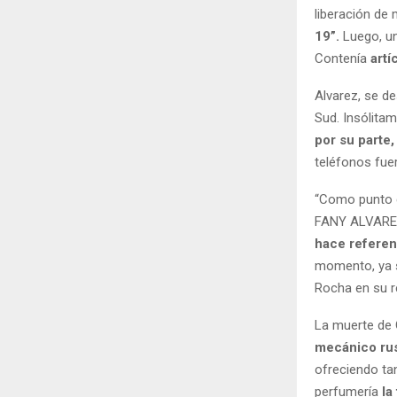
liberación de
19”.
Luego, u
Contenía
artí
Alvarez, se d
Sud. Insólita
por su parte
teléfonos fuer
“Como punto d
FANY ALVAREZ
hace referen
momento, ya s
Rocha en su r
La muerte de 
mecánico rus
ofreciendo tan
perfumería
la