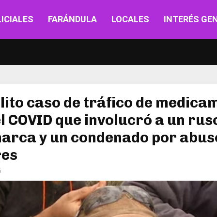
ICIALES
FARÁNDULA
LOCALES
INTERÉS GE
ólito caso de tráfico de medic
l COVID que involucró a un rus
arca y un condenado por abus
es
6