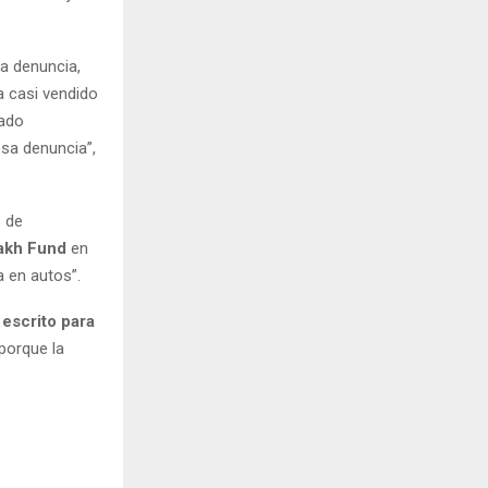
La denuncia,
a casi vendido
gado
sa denuncia”,
o de
sakh Fund
en
 en autos”.
 escrito para
porque la