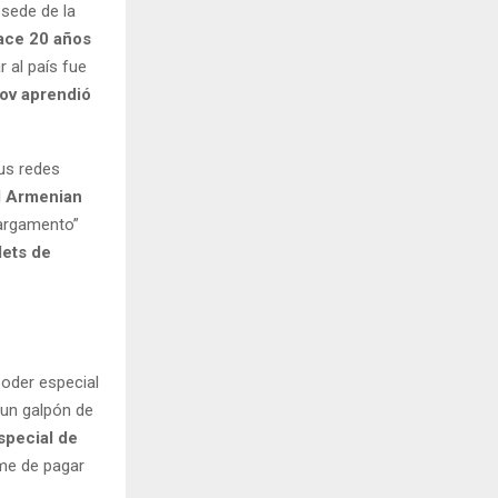
 sede de la
ace 20 años
r al país fue
ov aprendió
us redes
l Armenian
“cargamento”
lets de
poder especial
 un galpón de
pecial de
ime de pagar