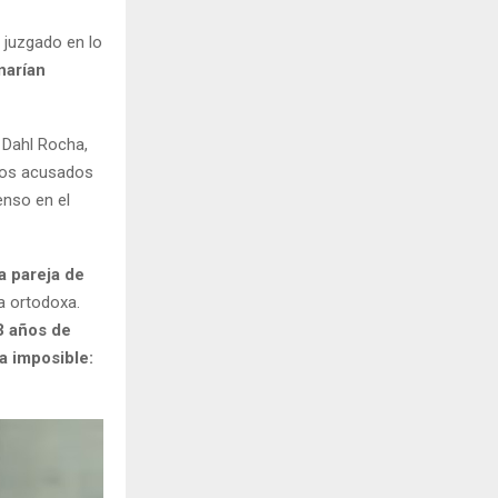
 juzgado en lo
narían
e Dahl Rocha,
 dos acusados
enso en el
a pareja de
ía ortodoxa.
3 años de
a imposible: