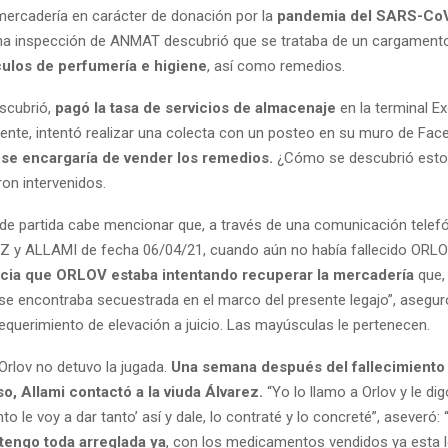
 mercadería en carácter de donación por la
pandemia del SARS-Co
na inspección de ANMAT descubrió que se trataba de un cargamento
culos de perfumería e higiene
, así como remedios.
escubrió,
pagó la tasa de servicios de almacenaje
en la terminal E
mente, intentó realizar una colecta con un posteo en su muro de Fa
, se encargaría de vender los remedios.
¿Cómo se descubrió esto
on intervenidos.
e partida cabe mencionar que, a través de una comunicación telefó
 y ALLAMI de fecha 06/04/21, cuando aún no había fallecido ORLO
cia que ORLOV estaba intentando recuperar la mercadería
que,
e encontraba secuestrada en el marco del presente legajo”, aseguró 
equerimiento de elevación a juicio. Las mayúsculas le pertenecen.
Orlov no detuvo la jugada.
Una semana después del fallecimiento
o, Allami contactó a la viuda Álvarez.
“Yo lo llamo a Orlov y le di
to le voy a dar tanto’ así y dale, lo contraté y lo concreté”, aseveró: 
 tengo toda arreglada ya
, con los medicamentos vendidos ya esta l