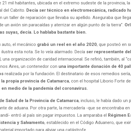
de 21 mil habitantes, ubicada en el extremo sudeste de la provincia, la
l del Cabrito.
Decía ser técnico en electromecánica, radicado h
 un taller de reparación que llevaba su apellido. Aseguraba que llega
e un avión sin paracaídas y aterrizar en algún punto de la tierra”.
Orl
as suyas, decía. Lo hablaba bastante bien.
 auto, el mecánico
grabó un reel en el año 2020
, que posteó en s
 ilustra esta nota. Se lo veía alarmado. Decía
ser representante de
d
, una organización de caridad internacional. Se refirió, también, al 
nos Aires, un contenedor con
una importante donación de 40 pal
os
realizada por la fundación. El destinatario de esos remedios sería,
,
la propia provincia de Catamarca
, con el hospital Liborio Forte de
 en medio de la pandemia del coronavirus.
de Salud de la Provincia de Catamarca
, incluso, le había dado un 
nte de aduana. Por otra parte, la mercadería -que se encontraba en
randí- entró al país sin pagar impuestos. La amparaba el
Régimen Es
istencia y Salvamento
, establecido en el Código Aduanero, que ex
terial importado para aliviar una catástrofe.