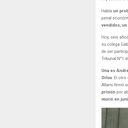
Había
un prob
penal económ
vendidos; un
Hoy, seis años
su colega Gab
de ser partíc
Tribunal N°1 d
Una es Andre
Orlov.
El otro
Allami firmó 
prisión
por a
murió en jun