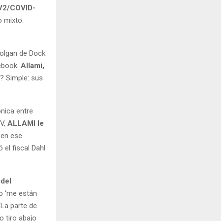
V2/COVID-
 mixto.
xolgan de Dock
cebook.
Allami,
? Simple: sus
nica entre
V,
ALLAMI le
 en ese
el fiscal Dahl
 del
go ‘me están
“La parte de
o tiro abajo