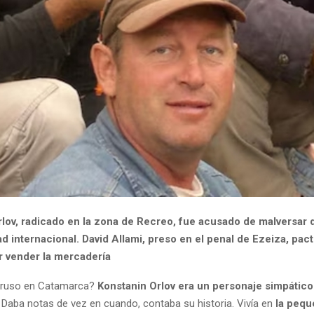
rlov, radicado en la zona de Recreo, fue acusado de malversar
d internacional. David Allami, preso en el penal de Ezeiza, pact
r vender la mercadería
 ruso en Catamarca?
Konstanin Orlov era un personaje simpático 
Daba notas de vez en cuando, contaba su historia. Vivía en
la pequ