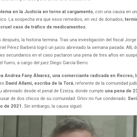
lema en la Justicia en torno al cargamento
, con una causa en un
ico. La sospecha era que esos remedios, en vez de donados,
termi
 cruel caso de tráfico de medicamentos.
 después, la historia termina. Tras una investigación del fiscal Jorg
riel Pérez Barberá logró un juicio abreviado la semana pasada. Allí,
ipes secundarios en el caso pactaron una pena de tres años en susp
el fuero, a cargo del juez Diego García Berro.
a Andrea Fany Álvarez, una comerciante radicada en Recreo, l
 es
David Allami, escriba de la Torá
, referente de la comunidad jud
su abreviado desde el penal de Ezeiza, donde cumple
una pena de 2
busar de dos chicos de su comunidad. Orlov no fue condenado.
Serí
io de 2021.
Sin embargo, la causa siguió.