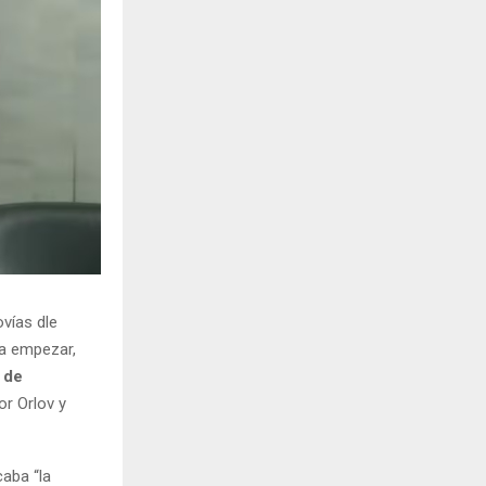
ovías dle
ra empezar,
 de
or Orlov y
aba “la