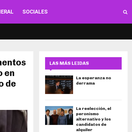
NERAL
SOCIALES
amentos
LAS MÁS LEIDAS
o en
La esperanza no
o de
derrama
La reelección, el
peronismo
alternativo y los
candidatos de
alquiler