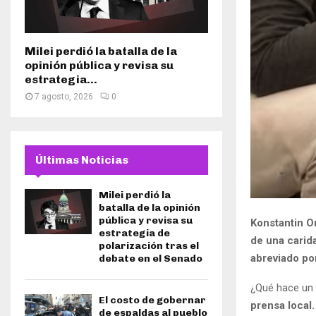
Milei perdió la batalla de la
opinión pública y revisa su
estrategia...
7 agosto, 2026
0
Últimas Noticias
Milei perdió la
batalla de la opinión
pública y revisa su
Konstantin O
estrategia de
de una carida
polarización tras el
abreviado po
debate en el Senado
¿Qué hace un
El costo de gobernar
prensa local.
de espaldas al pueblo