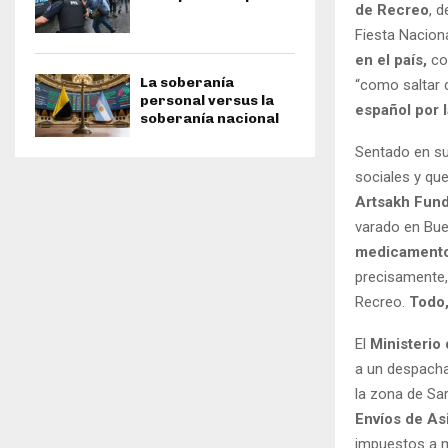
de Recreo
, 
Fiesta Naciona
en el país,
con
La soberanía
“como saltar d
personal versus la
español por l
soberanía nacional
Sentado en su
sociales y que
Artsakh Fun
varado en Bue
medicament
precisamente
Recreo.
Todo,
El
Ministerio 
a un despacha
la zona de Sa
Envíos de As
impuestos a ma