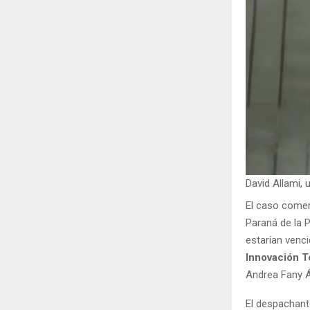
David Allami,
El caso come
Paraná de la 
estarían venc
Innovación T
Andrea Fany Ál
El despachant