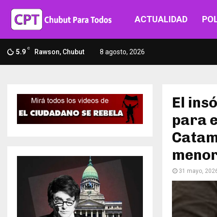
ACTUALIDAD
POL
C
5.9
Rawson, Chubut
8 agosto, 2026
El ins
para e
Catam
menor
31 mayo, 202