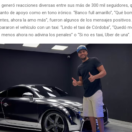
n generó reacciones diversas entre sus más de 300 mil seguidores, 
anto de apoyo como en tono irónico. “Banco full amarillo”, “Qué bo
antes, ahora la amo más”, fueron algunos de los mensajes positivos.
raron el vehículo con un taxi: “Lindo el taxi de Córdoba”, “Quedó med
o menos ahora no adivina los penales” o “Si no es taxi, Uber de una”.