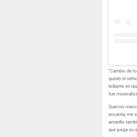
“Cambio de lo
quedó el vehíc
brillante en la
fue musicaliz
Guercio reacc
encanta, me en
amarillo tamb
que juega su 