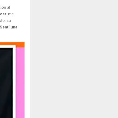
ión al
acer
: me
sto, su
Sentí una