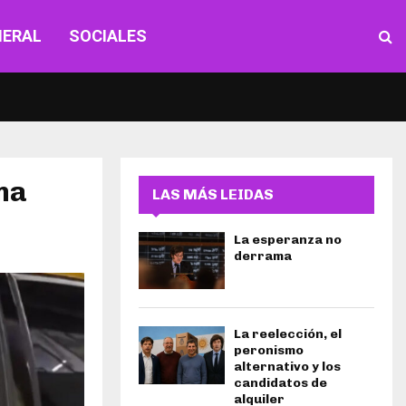
NERAL
SOCIALES
ana
LAS MÁS LEIDAS
La esperanza no
derrama
La reelección, el
peronismo
alternativo y los
candidatos de
alquiler