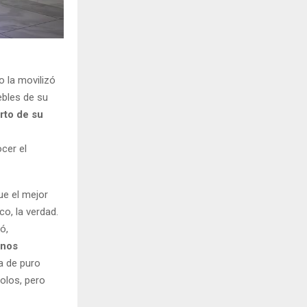
o la movilizó
ebles de su
rto de su
cer el
ue el mejor
co, la verdad.
ó,
 nos
a de puro
olos, pero