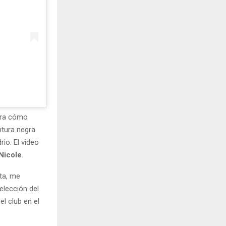
stra cómo
ntura negra
rio. El video
Nicole
.
ta, me
 elección del
l club en el