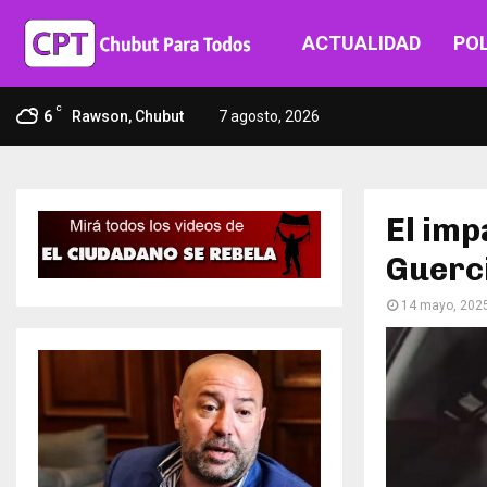
ACTUALIDAD
POL
C
6
Rawson, Chubut
7 agosto, 2026
El imp
Guerci
14 mayo, 202