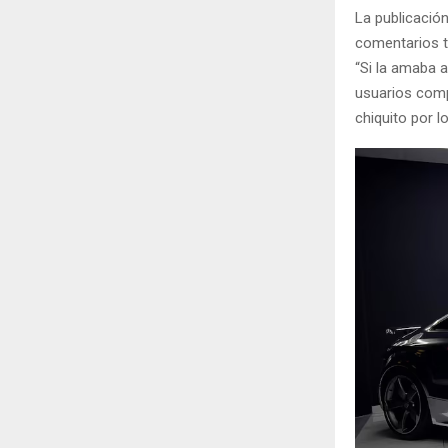
La publicació
comentarios t
“Si la amaba 
usuarios compa
chiquito por l