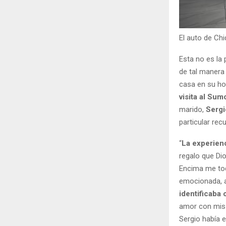
El auto de Ch
Esta no es la 
de tal manera
casa en su ho
visita al Su
marido,
Serg
particular re
“
La experien
regalo que Dio
Encima me toc
emocionada, 
identificaba 
amor con mis 
Sergio había 