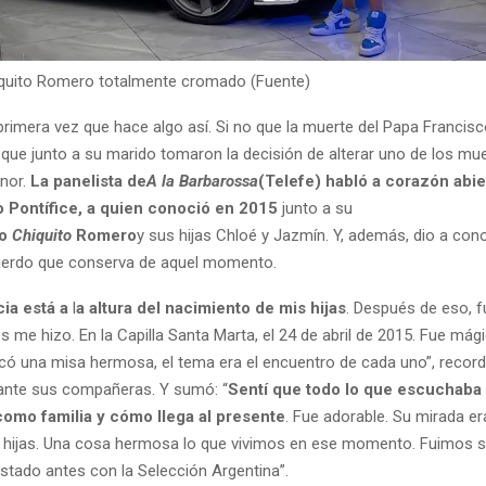
iquito Romero totalmente cromado (Fuente)
primera vez que hace algo así. Si no que la muerte del Papa Francisc
 que junto a su marido tomaron la decisión de alterar uno de los mu
nor.
La panelista de
A la Barbarossa
(Telefe) habló a corazón abie
mo Pontífice, a quien conoció en 2015
junto a su
io
Chiquito
Romero
y sus hijas Chloé y Jazmín. Y, además, dio a cono
cuerdo que conserva de aquel momento.
cia está a
l
a altura del nacimiento de mis hijas
. Después de eso, f
s me hizo. En la Capilla Santa Marta, el 24 de abril de 2015. Fue mági
ó una misa hermosa, el tema era el encuentro de cada uno”, record
ante sus compañeras. Y sumó: “
Sentí que todo lo que escuchaba
como familia y cómo llega al presente
. Fue adorable. Su mirada er
hijas. Una cosa hermosa lo que vivimos en ese momento. Fuimos s
estado antes con la Selección Argentina”.