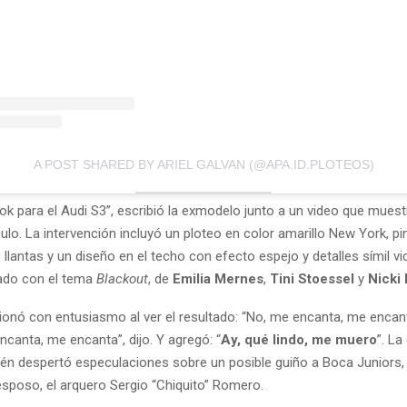
A POST SHARED BY ARIEL GALVAN (@APA.ID.PLOTEOS)
ok para el Audi S3”, escribió la exmodelo junto a un video que mue
ulo. La intervención incluyó un ploteo en color amarillo New York, pi
s llantas y un diseño en el techo con efecto espejo y detalles símil vid
ado con el tema
Blackout
, de
Emilia Mernes
,
Tini Stoessel
y
Nicki 
ionó con entusiasmo al ver el resultado: “No, me encanta, me encan
canta, me encanta”, dijo. Y agregó: “
Ay, qué lindo, me muero
”. La
ién despertó especulaciones sobre un posible guiño a Boca Juniors, e
esposo, el arquero Sergio “Chiquito” Romero.