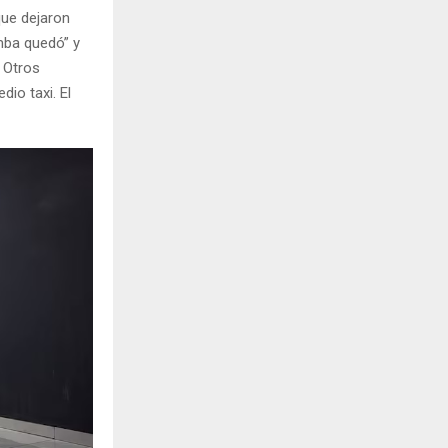
que dejaron
mba quedó” y
 Otros
io taxi. El