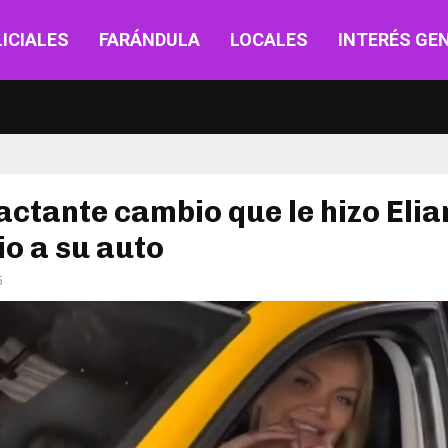
ICIALES
FARÁNDULA
LOCALES
INTERÉS GE
actante cambio que le hizo Eli
o a su auto
5