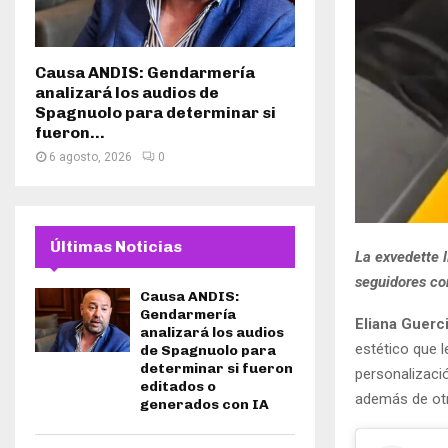
Causa ANDIS: Gendarmería
analizará los audios de
Spagnuolo para determinar si
fueron...
6 agosto, 2026
0
Últimas Noticias
La exvedette 
seguidores con
Causa ANDIS:
Gendarmería
Eliana Guerc
analizará los audios
estético que l
de Spagnuolo para
determinar si fueron
personalizació
editados o
además de otr
generados con IA