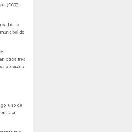
ate (COZ),
idad de la
 municipal de
tes
ar
, otros tres
s policiales.
uego,
uno de
ontra un