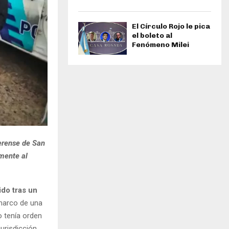
El Círculo Rojo le pica
el boleto al
Fenómeno Milei
erense de San
amente al
do tras un
 marco de una
 tenía orden
urisdicción.