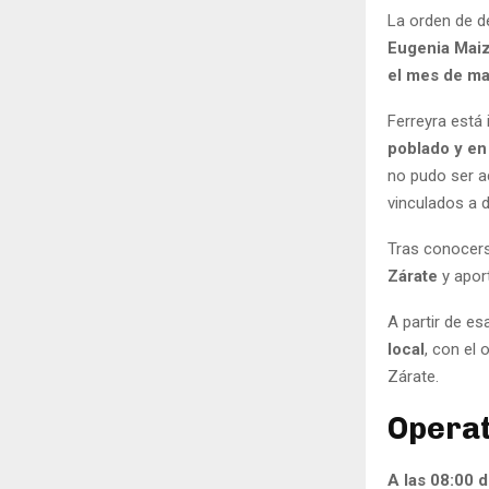
La orden de d
Eugenia Maiz
el mes de m
Ferreyra está
poblado y en
no pudo ser a
vinculados a d
Tras conocerse
Zárate
y aport
A partir de e
local
, con el 
Zárate.
Operat
A las 08:00 d