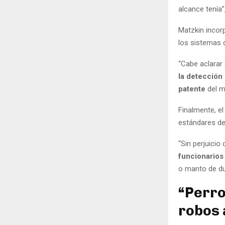
alcance tenía”
Matzkin inco
los sistemas d
“Cabe aclarar
la detección
patente
del mu
Finalmente, e
estándares de
“Sin perjuicio
funcionarios
o manto de du
“Perro
robos 