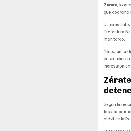
Zárate
, lo qu
que coordinó l
De inmediato,
Prefectura Na
monitoreo.
“Hubo un rast
descendieron 
ingresaron en 
Zárate
detenc
Según la recon
los sospecho
móvil de la Po