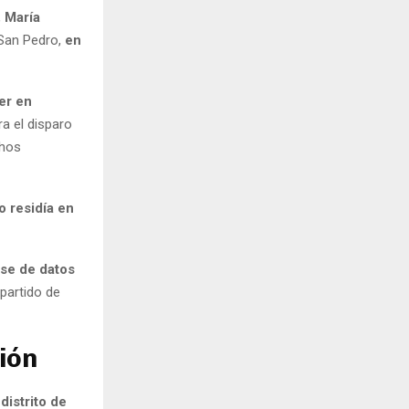
,
María
 San Pedro,
en
er en
a el disparo
chos
o residía en
ase de datos
 partido de
ión
distrito de