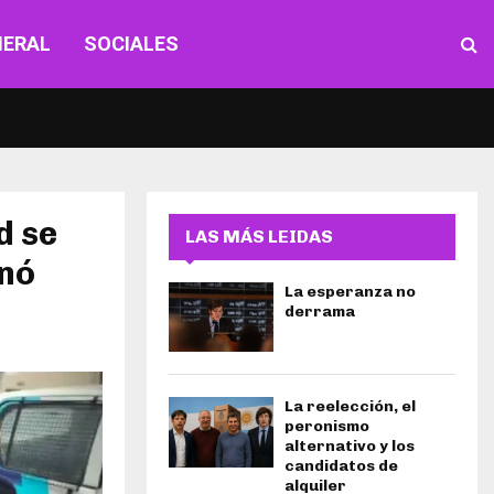
NERAL
SOCIALES
d se
LAS MÁS LEIDAS
inó
La esperanza no
derrama
La reelección, el
peronismo
alternativo y los
candidatos de
alquiler