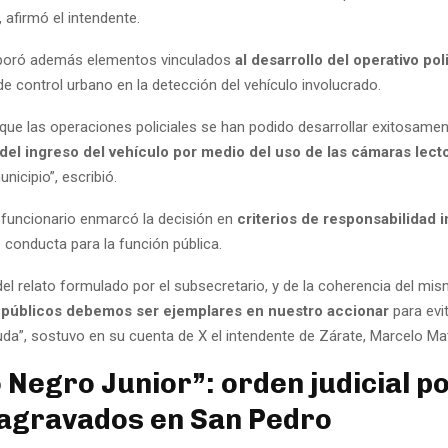
, afirmó el intendente.
rporó además elementos vinculados
al desarrollo del operativo poli
e control urbano en la detección del vehículo involucrado.
 que las operaciones policiales se han podido desarrollar exitosame
 del ingreso del vehículo por medio del uso de las cámaras lect
nicipio”, escribió.
l funcionario enmarcó la decisión en
criterios de responsabilidad i
 conducta para la función pública.
 del relato formulado por el subsecretario, y de la coherencia del mis
 públicos debemos ser ejemplares en nuestro accionar
para evi
da”, sostuvo en su cuenta de X el intendente de Zárate, Marcelo Mat
 Negro Junior”: orden judicial p
agravados en San Pedro