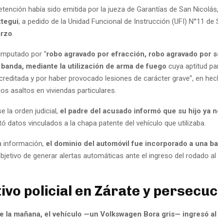
etención había sido emitida por la jueza de Garantías de San Nicolás
tegui
, a pedido de la Unidad Funcional de Instrucción (UFI) N°11 de
arzo
.
 imputado por “
robo agravado por efracción, robo agravado por s
 banda, mediante la utilización de arma de fuego
cuya aptitud par
creditada y por haber provocado lesiones de carácter grave”, en he
os asaltos en viviendas particulares.
 la orden judicial,
el padre del acusado informó que su hijo ya n
ó datos vinculados a la chapa patente del vehículo que utilizaba.
sa información,
el dominio del automóvil fue incorporado a una b
objetivo de generar alertas automáticas ante el ingreso del rodado al
ivo policial en Zárate y persecuc
e la mañana, el vehículo —un Volkswagen Bora gris— ingresó al 