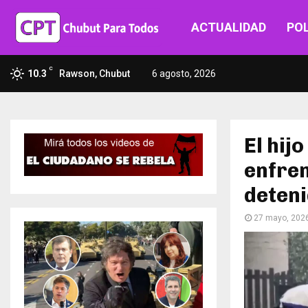
ACTUALIDAD
POL
C
10.3
Rawson, Chubut
6 agosto, 2026
El hij
enfren
deten
27 mayo, 202