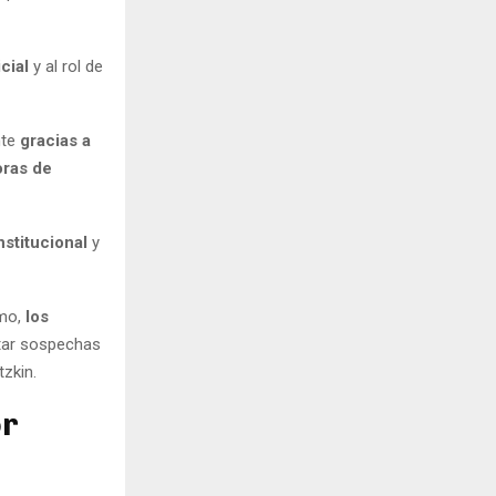
cial
y al rol de
nte
gracias a
oras de
nstitucional
y
mo,
los
tar sospechas
zkin.
or