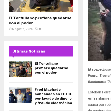
El Tertuliano prefiere quedarse
con el poder
6 agosto, 2026
0
Últimas Noticias
El Tertuliano
prefiere quedarse
El sospechoso
con el poder
Pedro. Tras e
funcionario "
Fred Machado
Esteban Ferre
condenado en EE.UU.
enfrentamien
por lavado de dinero
y fraude electrónico
causa por rob
de captura de