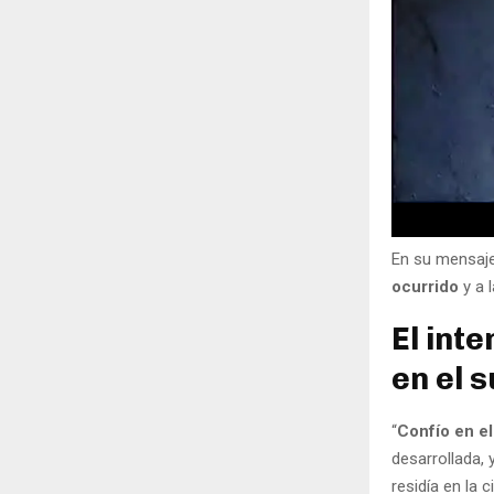
En su mensaje
ocurrido
y a 
El int
en el 
“
Confío en el
desarrollada,
residía en la