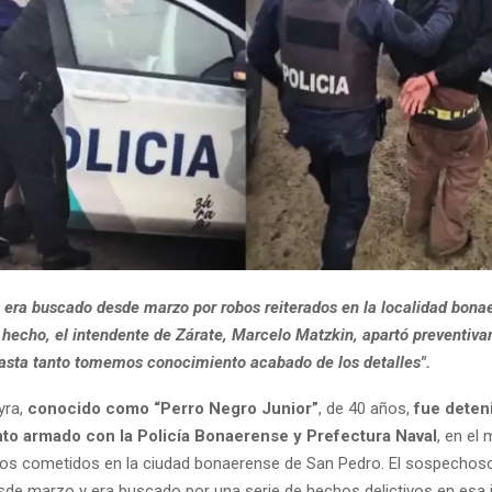
 era buscado desde marzo por robos reiterados en la localidad bona
l hecho, el intendente de Zárate, Marcelo Matzkin, apartó preventiv
hasta tanto tomemos conocimiento acabado de los detalles".
yra,
conocido como “Perro Negro Junior”
, de 40 años,
fue deteni
to armado con la Policía Bonaerense y Prefectura Naval
, en el
os cometidos en la ciudad bonaerense de San Pedro. El sospechoso
sde marzo y era buscado por una serie de hechos delictivos en esa j