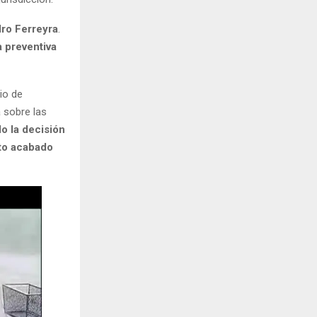
dro Ferreyra
.
 preventiva
io de
 sobre las
o la decisión
to acabado