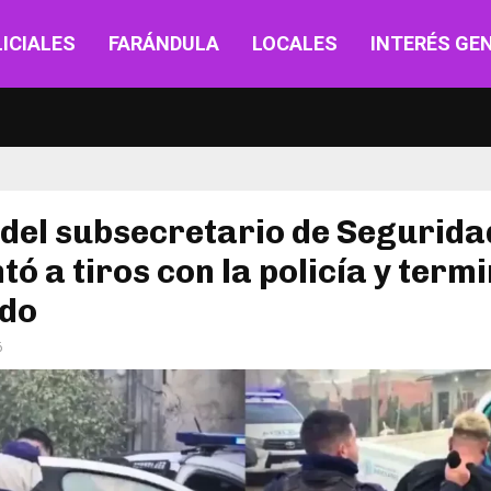
ICIALES
FARÁNDULA
LOCALES
INTERÉS GE
o del subsecretario de Segurida
tó a tiros con la policía y term
ido
6