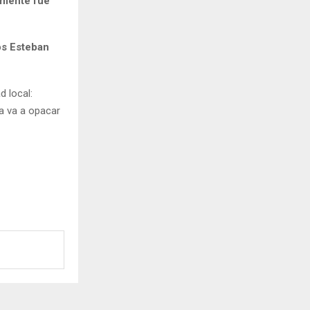
lmente fue
os Esteban
d local:
a va a opacar