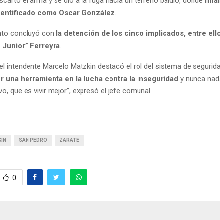
cartó el arma y se dio a la fuga hacia un terreno baldío, donde
fina
dentificado como Oscar González
.
nto concluyó con
la detención de los cinco implicados, entre ell
 Junior” Ferreyra
.
 el intendente Marcelo Matzkin destacó el rol del sistema de segurida
r una herramienta en la lucha contra la inseguridad
y nunca nad
vo, que es vivir mejor”, expresó el jefe comunal.
KIN
SAN PEDRO
ZARATE
0