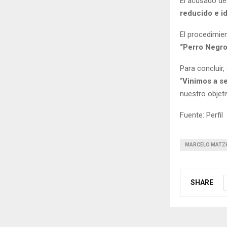
El acusado des
reducido e i
El procedimie
“Perro Negro
Para concluir,
“
Vinimos a se
nuestro objeti
Fuente: Perfil
MARCELO MATZ
SHARE