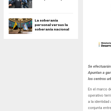
La soberanía
personal versus la
soberanía nacional
Se efectuarán
Apuntan a gar
los centros ur
En el marco de
operativo terr
a la identida
conjunta entr