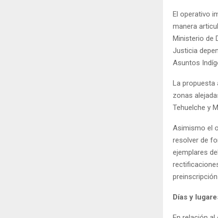
El operativo 
manera articul
Ministerio de 
Justicia depen
Asuntos Indíg
La propuesta 
zonas alejada
Tehuelche y 
Asimismo el ob
resolver de fo
ejemplares de
rectificacione
preinscripción
Días y lugare
En relación al