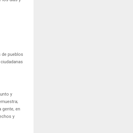
s de pueblos
y ciudadanas
junto y
demuestra;
 gente, en
rechos y