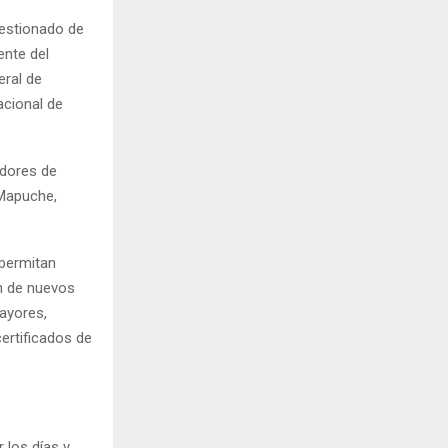
gestionado de
ente del
eral de
acional de
adores de
 Mapuche,
 permitan
ón de nuevos
mayores,
certificados de
 los días y