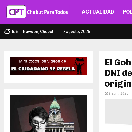
ACTUALIDAD
POL
C
8.6
Rawson, Chubut
7 agosto, 2026
El Gob
DNI d
origin
9 abril, 2025