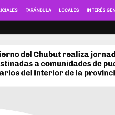
ICIALES
FARÁNDULA
LOCALES
INTERÉS GE
ierno del Chubut realiza jorna
estinadas a comunidades de pu
arios del interior de la provinc