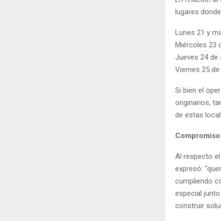
lugares donde 
Lunes 21 y ma
Miércoles 23 d
Jueves 24 de a
Viernes 25 de 
Si bien el op
originarios, 
de estas local
Compromiso 
Al respecto el
expresó: “quer
cumpliendo co
especial junt
construir solu