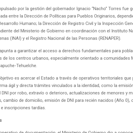
impulsado por la gestión del gobernador Ignacio “Nacho” Torres fue 
ada entre la Dirección de Políticas para Pueblos Originarios, dependi
Desarrollo Humano; la Dirección de Registro Civil y la Inspección Gen
diente del Ministerio de Gobierno en coordinación con el Instituto N
enas (INAI) y el Registro Nacional de las Personas (RENAPER).
apunta a garantizar el acceso a derechos fundamentales para pobl
s de los centros urbanos, especialmente orientado a comunidades
Mapuche-Tehuelche.
jetivo es acercar el Estado a través de operativos territoriales que
rma ágil y directa trámites vinculados a la identidad, como la emisi
l DNI por robo, extravío o deterioro, actualizaciones de menores y 
s, cambio de domicilio, emisión de DNI para recién nacidos (Año 0), 
 e inscripciones tardías.
s
 operativo de documentación, el Ministerio de Gobierno dio a conocer