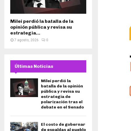
Milei perdió la batalla de la
opinión pública y revisa su
estrategia...
7 agosto, 2026
0
Últimas Noticias
Milei perdió la
batalla de la opinión
pública y revisa su
estrategia de
polarización tras el
debate en el Senado
El costo de gobernar
de espaldas al pueblo