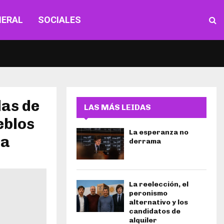
NERAL
SOCIALES
das de
LAS MÁS LEIDAS
eblos
La esperanza no
ia
derrama
La reelección, el
peronismo
alternativo y los
candidatos de
alquiler