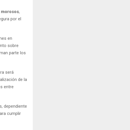
s morosos
,
gura por el
rnes en
nto sobre
rman parte los
ra será
lización de la
s entre
s, dependiente
para cumplir