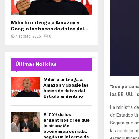
Milei le entrega a Amazon y
Google las bases de datos del...
7 agosto, 2026
0
Últimas Noticias
Milei le entrega a
Amazon y Google las
"Son persona
bases de datos del
los EE. UU.",
Estado argentino
La ministra d
El 70% de los
de Estados Un
argentinos cree que
Segura que ac
la situación
las medidas de
económica es mala,
según un informe de
estadounidense