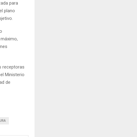
izada para
el plano
jetivo.
do
o máximo,
ones
es receptoras
el Ministerio
dad de
GURA