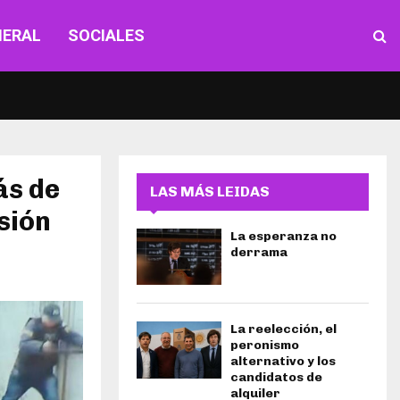
NERAL
SOCIALES
ás de
LAS MÁS LEIDAS
sión
La esperanza no
derrama
La reelección, el
peronismo
alternativo y los
candidatos de
alquiler