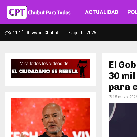
ACTUALIDAD
POL
C
11.1
Rawson, Chubut
7 agosto, 2026
El Gob
30 mil
para e
15 mayo, 202