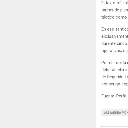
El texto ofici
tareas de plan
táctico como 
En ese sentid
exclusivament
durante cinco 
operativas, de
Por último, la
deberán elimin
de Seguridad a
conservar cop
Fuente: Perfil
ALEJANDRA MO