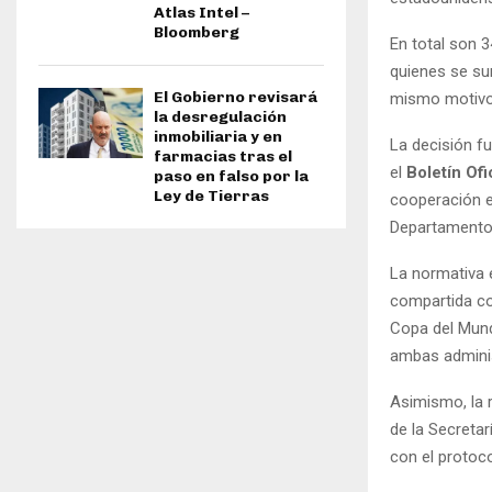
Atlas Intel –
Bloomberg
En total son 3
quienes se su
El Gobierno revisará
mismo motivo 
la desregulación
inmobiliaria y en
La decisión fu
farmacias tras el
el
Boletín Ofi
paso en falso por la
Ley de Tierras
cooperación e
Departamentos
La normativa 
compartida co
Copa del Mund
ambas admini
Asimismo, la 
de la Secretar
con el protoco