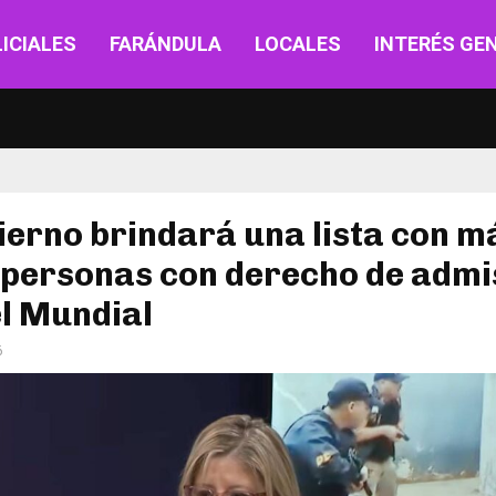
ICIALES
FARÁNDULA
LOCALES
INTERÉS GE
ierno brindará una lista con m
 personas con derecho de admi
l Mundial
6