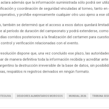
al aclara además que la información suministrada sólo podrá ser util
ificación y coordinación de seguridad vinculadas al torneo, tanto en 
operativo, y prohíbe expresamente cualquier otro uso ajeno a ese ob
o, también se determinó que el acceso a esos datos quedará limita
e al período de duración del campeonato y podrá extenderse, com
días corridos posteriores a la finalización del certamen para cuesti
 control y verificación relacionadas con el evento.
 resolución dispone que, una vez concluido ese plazo, las autoridad
ar de manera definitiva toda la información recibida y acreditar ante 
rgentino la destrucción irreversible de la base de datos, sin posibili
ias, respaldos ni registros derivados en ningún formato.
NTEOLIVA
DEUDORES ALIMENTARIOS MOROSOS
MUNDIAL 2026
TRIBUNA SE