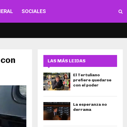
NERAL
SOCIALES
 con
LAS MÁS LEIDAS
El Tertuliano
prefiere quedarse
con el poder
La esperanza no
derrama