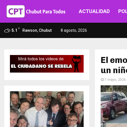
ACTUALIDAD
POL
C
5.1
Rawson, Chubut
8 agosto, 2026
El emo
un niñ
7 mayo, 2026