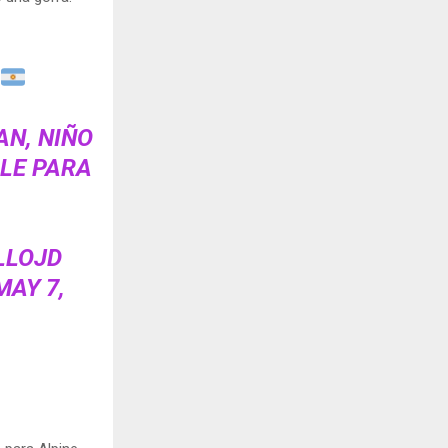
AN, NIÑO
LLE PARA
LLOJD
MAY 7,