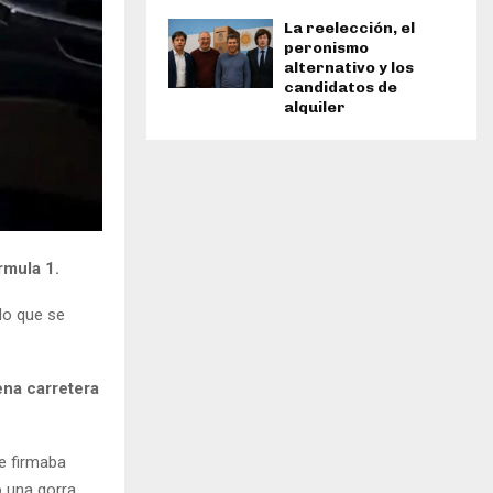
La reelección, el
peronismo
alternativo y los
candidatos de
alquiler
rmula 1.
lo que se
na carretera
le firmaba
ó una gorra.