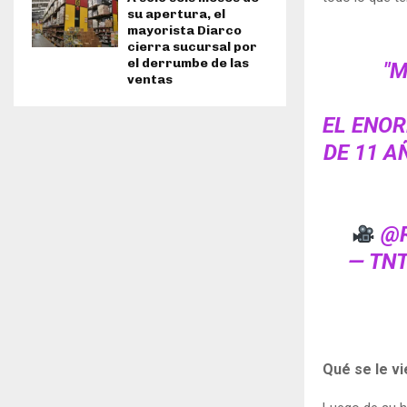
su apertura, el
mayorista Diarco
cierra sucursal por
el derrumbe de las
"
ventas
EL ENOR
DE 11 A
@R
— TN
Qué se le vi