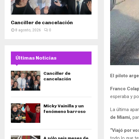
Canciller de cancelación
8 agosto, 2026
0
Últimas Noticias
Canciller de
El piloto arg
cancelación
Franco Colap
esperaba y por
Micky Vainilla y un
La última apar
fenómeno barroso
de Miami,
par
“Viajó por vo
todo lo que te
A sólo seis meses de