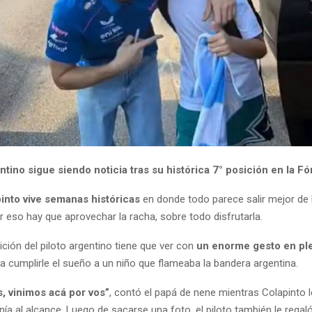
entino sigue siendo noticia tras su histórica 7° posición en la Fó
into vive semanas históricas
en donde todo parece salir mejor de 
 eso hay que aprovechar la racha, sobre todo disfrutarla.
ición del piloto argentino tiene que ver con
un enorme gesto en ple
a cumplirle el sueño a un niño que flameaba la bandera argentina.
s, vinimos acá por
vos”
, contó el papá de nene mientras Colapinto 
nía al alcance. Luego de sacarse una foto, el piloto también le regal