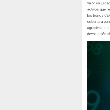
valor en Leca
activos que r
los bonos CER
cobertura par
agresivas pue
devaluación s