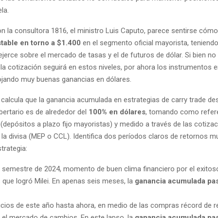
la.
n la consultora 1816, el ministro Luis Caputo, parece sentirse cóm
table en torno a $1.400
en el segmento oficial mayorista, teniendo
ejerce sobre el mercado de tasas y el de futuros de dólar. Si bien no
la cotización seguirá en estos niveles, por ahora los instrumentos 
ojando muy buenas ganancias en dólares.
calcula que la ganancia acumulada en estrategias de carry trade desd
ibertario es de alrededor del
100% en dólares
, tomando como refere
depósitos a plazo fijo mayoristas) y medido a través de las cotiza
 la divisa (MEP o CCL). Identifica dos períodos claros de retornos m
trategia:
semestre de 2024, momento de buen clima financiero por el exitos
s que logró Milei. En apenas seis meses, la
ganancia acumulada pas
icios de este año hasta ahora, en medio de las compras récord de r
el mercado de cambios. En este lapso, la
ganancia acumulada pas