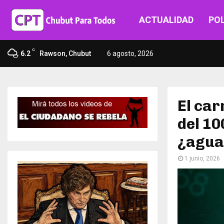
ACTUALIDAD
POL
C
6.2
Rawson, Chubut
6 agosto, 2026
El car
del 10
¿agua
1 junio, 2026