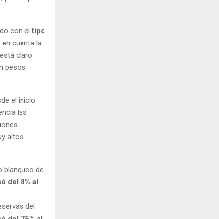
odo con el
tipo
 en cuenta la
 está claro
en pesos
e el inicio
ncia las
ciones
uy altos
o blanqueo de
ó del 8% al
eservas del
ó del 75% al