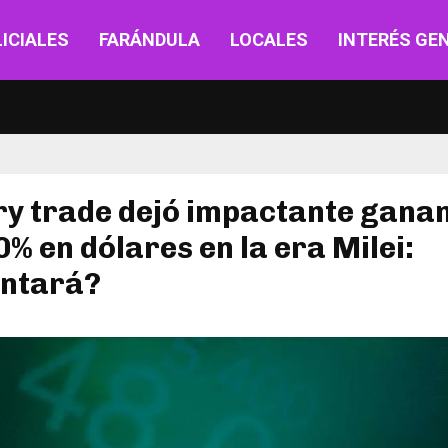
ICIALES
FARÁNDULA
LOCALES
INTERÉS GE
ry trade dejó impactante gana
0% en dólares en la era Milei:
ntará?