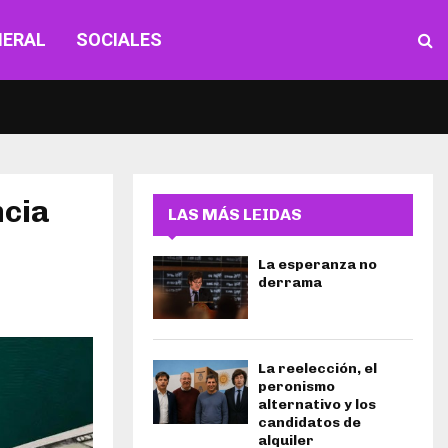
NERAL
SOCIALES
ncia
LAS MÁS LEIDAS
La esperanza no
derrama
La reelección, el
peronismo
alternativo y los
candidatos de
alquiler