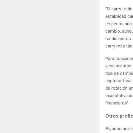
"El carry trad
estabilidad ca
en pesos aún 
cambio, aunqu
rendimientos.
carry más táct
Para posicione
vencimientos 
tipo de cambi
capturar tasa 
de rotación en
expectativa d
financieros".
Otros prefi
Algunos anali