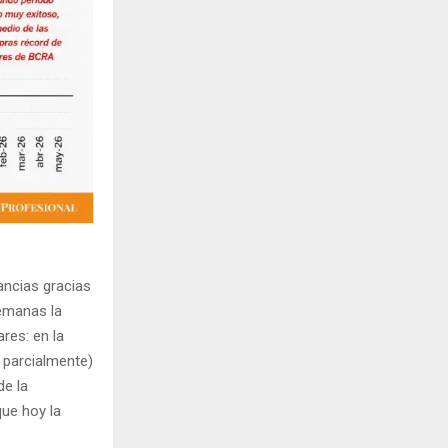
ancias gracias
semanas la
res: en la
 parcialmente)
de la
que hoy la