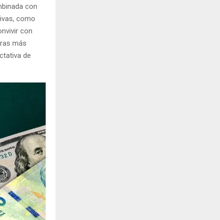
mbinada con
tivas, como
nvivir con
teras más
ctativa de