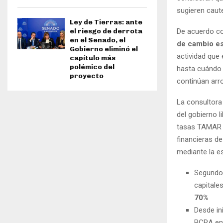
sugieren caute
Ley de Tierras: ante
De acuerdo co
el riesgo de derrota
en el Senado, el
de cambio es
Gobierno eliminó el
actividad que 
capítulo más
polémico del
hasta cuándo 
proyecto
continúan arr
La consultora 
del gobierno l
tasas TAMAR (
financieras de
mediante la es
Segundo 
capitale
70%
Desde in
BCRA en 