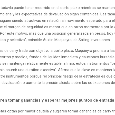
e todavía puede tener recorrido en el corto plazo mientras se manten
mbiaria y las expectativas de devaluación sigan contenidas. Las tasa
siguen siendo atractivas en relación al movimiento esperado para el
e el margen de seguridad es menor que en otros momentos por la c
 Por este motivo, más que una posición generalizada en pesos, hoy
ico y selectivo", coincide Auxtin Maquieyra, de Sailing Inversiones.
s de carry trade con objetivo a corto plazo, Maquieyra prioriza a la
cortos y medios, fondos de liquidez inmediata y cauciones bursátiles
o se mantenga relativamente estable, afirma, estos instrumentos "pe
sin asumir una duration excesiva". Afirma que la clave es mantener 
tre instrumentos porque "el principal riesgo de la estrategia es que 
e devaluación o aumente la presión alcista sobre las cotizaciones de
eren tomar ganancias y esperar mejores puntos de entrada
stas optan por mayor cautela y sugieren tomar ganancias de carry tr