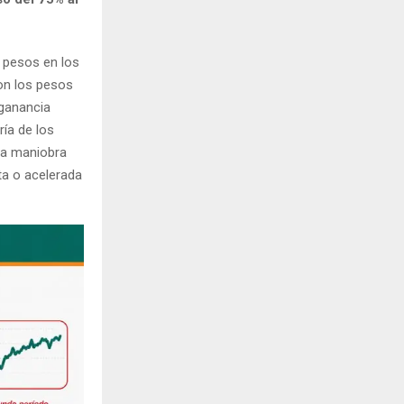
n pesos en los
con los pesos
 ganancia
ía de los
na maniobra
ta o acelerada