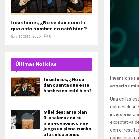
Insistimos, ¿No se dan cuenta
que este hombre no está bien?
5 agosto, 2026
0
Últimas Noticias
Inversiones a
Insistimos, ¿No se
dan cuenta que este
expertos mira
hombre no está bien?
Una de las es
dólares desde 
Milei descarta plan
inversores o 
B, acelera con su
expectativa d
plan económico y se
juega un pleno rumbo
con el result
a las elecciones
consideran qu