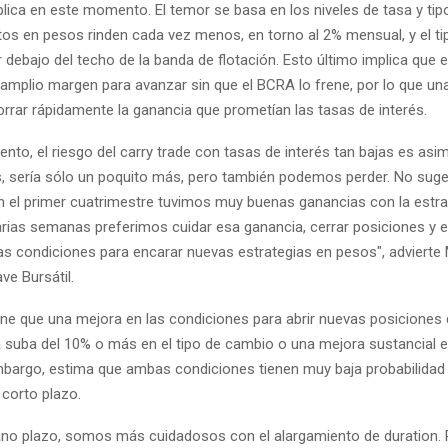
plica en este momento. El temor se basa en los niveles de tasa y tip
tos en pesos rinden cada vez menos, en torno al 2% mensual, y el t
debajo del techo de la banda de flotación. Esto último implica que el
 amplio margen para avanzar sin que el BCRA lo frene, por lo que un
orrar rápidamente la ganancia que prometían las tasas de interés.
to, el riesgo del carry trade con tasas de interés tan bajas es asimé
sería sólo un poquito más, pero también podemos perder. No sug
En el primer cuatrimestre tuvimos muy buenas ganancias con la estrat
rias semanas preferimos cuidar esa ganancia, cerrar posiciones y 
as condiciones para encarar nuevas estrategias en pesos", advierte 
ve Bursátil.
ne que una mejora en las condiciones para abrir nuevas posiciones 
a suba del 10% o más en el tipo de cambio o una mejora sustancial e
embargo, estima que ambas condiciones tienen muy baja probabilidad
 corto plazo.
ano plazo, somos más cuidadosos con el alargamiento de duration.