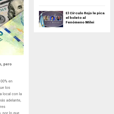
El Círculo Rojo le pica
el boleto al
Fenómeno Milei
o, pero
 100% en
que los
 local con la
más adelante,
ores
, por lo que