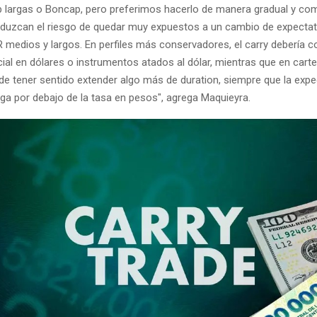
p largas o Boncap, pero preferimos hacerlo de manera gradual y co
eduzcan el riesgo de quedar muy expuestos a un cambio de expecta
 medios y largos. En perfiles más conservadores, el carry debería co
cial en dólares o instrumentos atados al dólar, mientras que en car
de tener sentido extender algo más de duration, siempre que la expe
iga por debajo de la tasa en pesos", agrega Maquieyra.