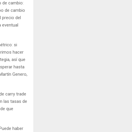
o de cambio:
ipo de cambio
 precio del
a eventual
trico: si
erimos hacer
egia, así que
esperar hasta
Martín Genero,
de carry trade
n las tasas de
 de que
 Puede haber