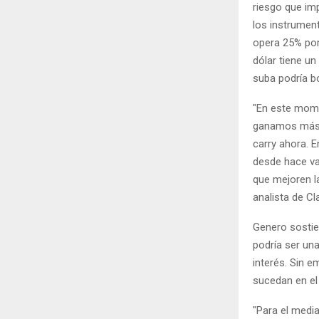
riesgo que im
los instrumen
opera 25% por 
dólar tiene un
suba podría b
"En este momen
ganamos más, 
carry ahora. 
desde hace va
que mejoren l
analista de Cla
Genero sostie
podría ser un
interés. Sin 
sucedan en el
"Para el medi