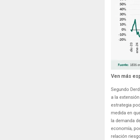
Ven más espa
Segundo Derdoy
a la extensió
estrategia pod
medida en que
la demanda de
economía, podr
relación ries