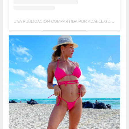
UNA PUBLICACIÓN COMPARTIDA POR ADABEL GUERRERO (@ADABELGUERRERO)