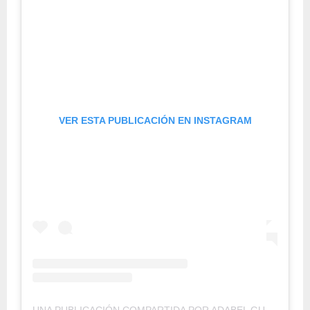
VER ESTA PUBLICACIÓN EN INSTAGRAM
UNA PUBLICACIÓN COMPARTIDA POR ADABEL GUERRERO (@ADABELGUERRERO)