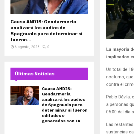
Causa ANDIS: Gendarmería
analizará los audios de
Spagnuolo para determinar si
fueron...
6 agosto, 2026
0
La mayoría d
implicados en
Un total de 1
Últimas Noticias
nocturno, que 
contra el crim
Causa ANDIS:
Gendarmería
Pablo Dávila,
analizará los audios
a personas qu
de Spagnuolo para
determinar si fueron
05:00 del día 
editados o
generados con IA
Las restantes 
sustancias cat