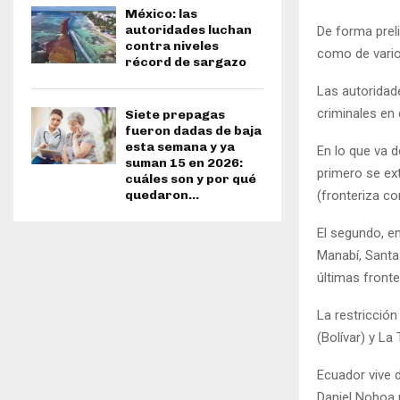
México: las
autoridades luchan
De forma prel
contra niveles
como de varios
récord de sargazo
Las autoridad
criminales en
Siete prepagas
fueron dadas de baja
esta semana y ya
En lo que va 
suman 15 en 2026:
primero se ex
cuáles son y por qué
(fronteriza co
quedaron...
El segundo, e
Manabí, Santa
últimas fronte
La restricció
(Bolívar) y La
Ecuador vive 
Daniel Noboa p