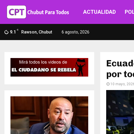
ACTUALIDAD
POL
C
9.1
Rawson, Chubut
6 agosto, 2026
Ecuado
por t
10 mayo, 202