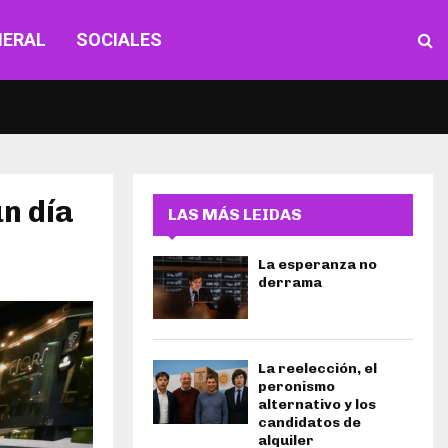
NERAL
SOCIALES
n día
LAS MÁS LEIDAS
La esperanza no
derrama
La reelección, el
peronismo
alternativo y los
candidatos de
alquiler