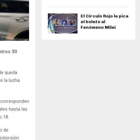
El Círculo Rojo le pica
el boleto al
Fenómeno Milei
otros 30
 de queda
e la lucha
s corresponden
ales hasta las
o 18.
co de
extorsión.