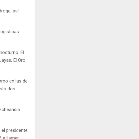
roga, así
logísticas
nocturno. El
uayas, El Oro
como en las de
esta dos
 Echeandía
 el presidente
ó a llamar