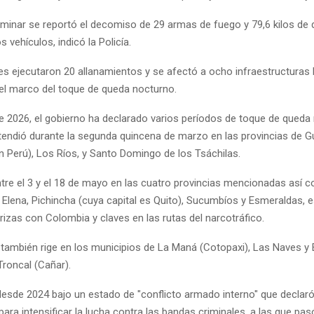
iminar se reportó el decomiso de 29 armas de fuego y 79,6 kilos de d
 vehículos, indicó la Policía.
es ejecutaron 20 allanamientos y se afectó a ocho infraestructuras 
 el marco del toque de queda nocturno.
de 2026, el gobierno ha declarado varios períodos de toque de queda 
tendió durante la segunda quincena de marzo en las provincias de G
n Perú), Los Ríos, y Santo Domingo de los Tsáchilas.
ntre el 3 y el 18 de mayo en las cuatro provincias mencionadas así 
 Elena, Pichincha (cuya capital es Quito), Sucumbíos y Esmeraldas, 
rizas con Colombia y claves en las rutas del narcotráfico.
n también rige en los municipios de La Maná (Cotopaxi), Las Naves y
 Troncal (Cañar).
desde 2024 bajo un estado de "conflicto armado interno" que declaró
ara intensificar la lucha contra las bandas criminales, a las que pas