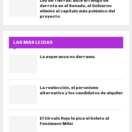
Ley de Tierras: ante el riesgo de
derrota en el Senado, el Gobierno
eliminó el capítulo más polémico del
proyecto
LAS MÁS LEIDAS
La esperanza no derrama
La reelección, el peronismo
alternativo y los candidatos de alquiler
El Círculo Rojo le pica el boleto al
Fenómeno Milei