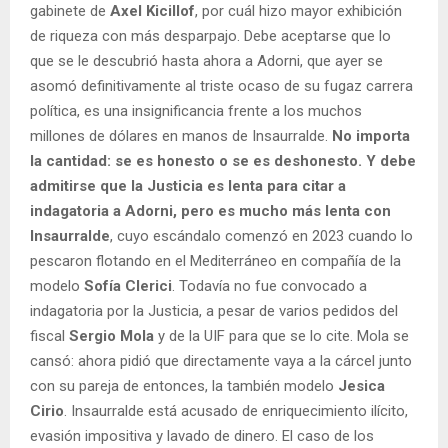
gabinete de
Axel Kicillof
, por cuál hizo mayor exhibición
de riqueza con más desparpajo. Debe aceptarse que lo
que se le descubrió hasta ahora a Adorni, que ayer se
asomó definitivamente al triste ocaso de su fugaz carrera
política, es una insignificancia frente a los muchos
millones de dólares en manos de Insaurralde.
No importa
la cantidad: se es honesto o se es deshonesto. Y debe
admitirse que la Justicia es lenta para citar a
indagatoria a Adorni, pero es mucho más lenta con
Insaurralde
, cuyo escándalo comenzó en 2023 cuando lo
pescaron flotando en el Mediterráneo en compañía de la
modelo
Sofía Clerici
. Todavía no fue convocado a
indagatoria por la Justicia, a pesar de varios pedidos del
fiscal
Sergio Mola
y de la UIF para que se lo cite. Mola se
cansó: ahora pidió que directamente vaya a la cárcel junto
con su pareja de entonces, la también modelo
Jesica
Cirio
. Insaurralde está acusado de enriquecimiento ilícito,
evasión impositiva y lavado de dinero. El caso de los