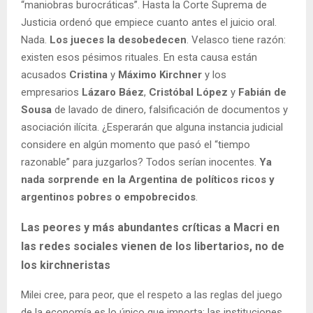
“maniobras burocráticas”. Hasta la Corte Suprema de
Justicia ordenó que empiece cuanto antes el juicio oral.
Nada.
Los jueces la desobedecen
. Velasco tiene razón:
existen esos pésimos rituales. En esta causa están
acusados
Cristina
y
Máximo Kirchner
y los
empresarios
Lázaro Báez
,
Cristóbal López
y
Fabián de
Sousa
de lavado de dinero, falsificación de documentos y
asociación ilícita. ¿Esperarán que alguna instancia judicial
considere en algún momento que pasó el “tiempo
razonable” para juzgarlos? Todos serían inocentes.
Ya
nada sorprende en la Argentina de políticos ricos y
argentinos pobres o empobrecidos
.
Las peores y más abundantes críticas a Macri en
las redes sociales vienen de los libertarios, no de
los kirchneristas
Milei cree, para peor, que el respeto a las reglas del juego
de la economía es lo único que importa; las instituciones