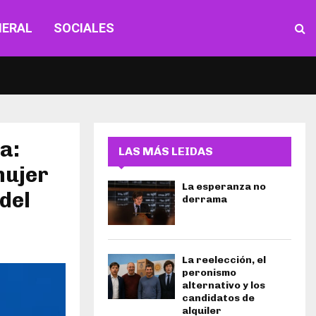
NERAL
SOCIALES
a:
LAS MÁS LEIDAS
mujer
La esperanza no
del
derrama
La reelección, el
peronismo
alternativo y los
candidatos de
alquiler