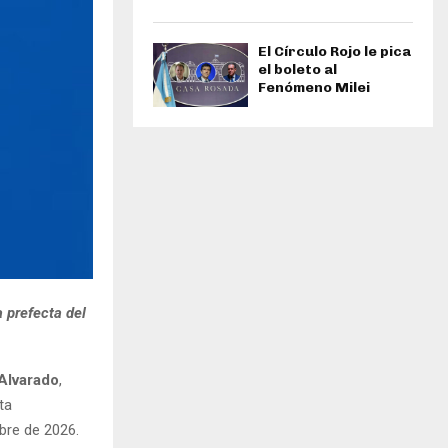
El Círculo Rojo le pica
el boleto al
Fenómeno Milei
 prefecta del
Alvarado
,
ta
mbre de 2026.