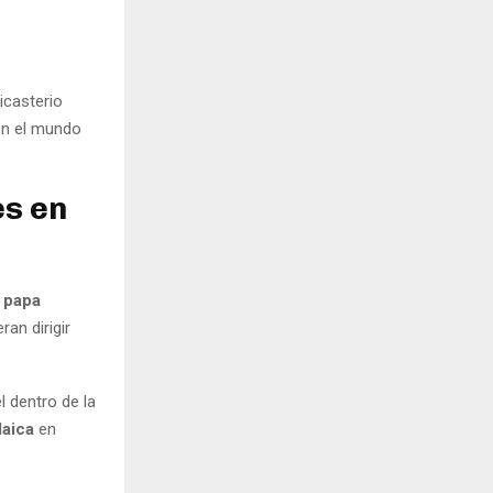
icasterio
en el mundo
es en
l
papa
an dirigir
 dentro de la
laica
en