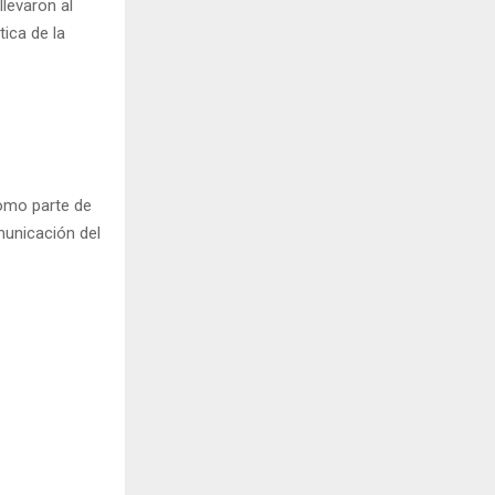
levaron al
tica de la
omo parte de
municación del