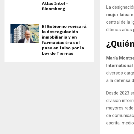
Atlas Intel –
La designació
Bloomberg
mujer laica e
central de la 
El Gobierno revisará
últimos años 
la desregulación
inmobiliaria y en
¿Quién
farmacias tras el
paso en falso por la
Ley de Tierras
María Montse
International
diversos carg
a la defensa d
Desde 2023 s
división infor
mayores redes
de comunicaci
escrita, medio