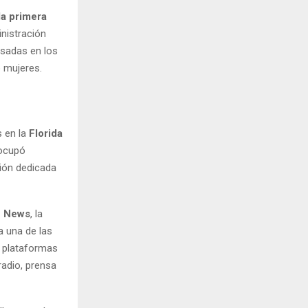
la primera
inistración
lsadas en los
o mujeres.
?
 en la
Florida
 ocupó
ción dedicada
 News
, la
a una de las
 plataformas
radio, prensa