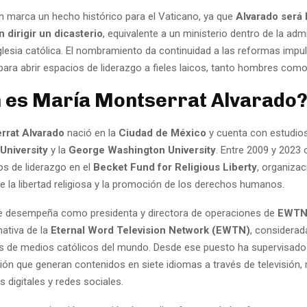
n marca un hecho histórico para el Vaticano, ya que
Alvarado será 
n dirigir un dicasterio
, equivalente a un ministerio dentro de la adm
Iglesia católica. El nombramiento da continuidad a las reformas impu
para abrir espacios de liderazgo a fieles laicos, tanto hombres com
 es María Montserrat Alvarado
rrat Alvarado
nació en la
Ciudad de México
y cuenta con estudios
 University
y la
George Washington University
. Entre 2009 y 2023
os de liderazgo en el
Becket Fund for Religious Liberty
, organiza
e la libertad religiosa y la promoción de los derechos humanos.
e desempeña como presidenta y directora de operaciones de
EWTN
mativa de la
Eternal Word Television Network (EWTN)
, considerad
 de medios católicos del mundo. Desde ese puesto ha supervisado
ón que generan contenidos en siete idiomas a través de televisión, 
s digitales y redes sociales.