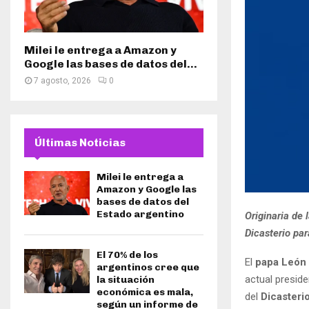
Milei le entrega a Amazon y
Google las bases de datos del...
7 agosto, 2026
0
Últimas Noticias
Milei le entrega a
Amazon y Google las
bases de datos del
Estado argentino
Originaria de
Dicasterio pa
El 70% de los
El
papa León
argentinos cree que
actual presid
la situación
económica es mala,
del
Dicasteri
según un informe de