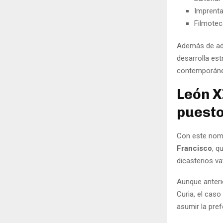
Imprenta
Filmotec
Además de admi
desarrolla es
contemporán
León X
puesto
Con este nom
Francisco
, q
dicasterios va
Aunque anteri
Curia, el cas
asumir la pref