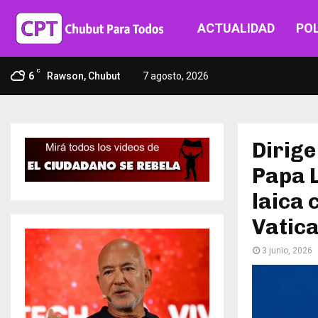
ACTUALIDAD
POL
C
6
Rawson, Chubut
7 agosto, 2026
Dirige
Papa 
laica 
Vatic
3 junio, 2026