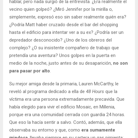
hablar, pero nada surgió de la entrevista. ¿Era realmente el
vecino quien golpeó? ¿Miró Jennifer por la mirilla o,
simplemente, expresó eso sin saber realmente quién era?
¿Podría Matt haber cruzado desde el bar del shopping
hasta el edificio para intentar ver a su ex? ¿Podría ser un
depredador desconocido? ¿Uno de los obreros del
complejo? ¿O su insistente compañero de trabajo que
pretendía una aventura? Unos golpes en la puerta en
medio de la noche, justo antes de su desaparición,
no son
para pasar por alto
.
Su mejor amiga desde la primaria, Lauren McCarthy, le
reveló al programa dedicado a ella de
48 Hours
que la
víctima era una persona extremadamente precavida. Que
había elegido para vivir el edificio Mosaic, en Millenia,
porque era una comunidad cerrada con guardia 24 horas.
Que eso la hacía sentir a salvo. Contó, además, que ella
observaba su entorno y que, como
era sumamente
miedosa
, llevaba siempre en su cartera un gas pimienta: