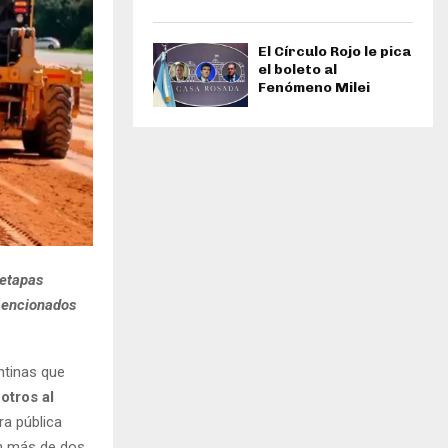
El Círculo Rojo le pica
el boleto al
Fenómeno Milei
 etapas
mencionados
ntinas que
otros al
ra pública
en más de dos