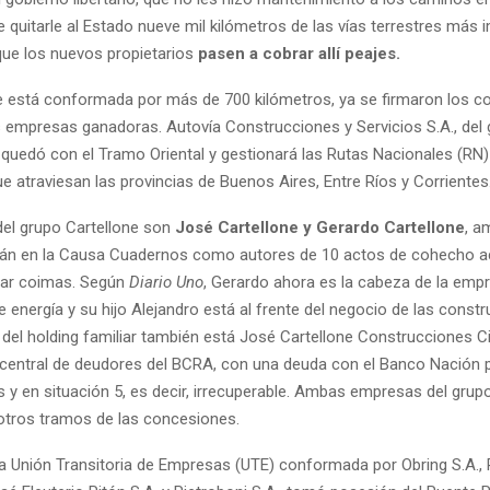
 quitarle al Estado nueve mil kilómetros de las vías terrestres más
que los nuevos propietarios
pasen a cobrar allí peajes.
ue está conformada por más de 700 kilómetros, ya se firmaron los c
s empresas ganadoras. Autovía Construcciones y Servicios S.A., del
 quedó con el Tramo Oriental y gestionará las Rutas Nacionales (RN) 
e atraviesan las provincias de Buenos Aires, Entre Ríos y Corrientes
el grupo Cartellone son
José Cartellone y Gerardo Cartellone
, a
án en la Causa Cuadernos como autores de 10 actos de cohecho ac
izar coimas. Según
Diario Uno
, Gerardo ahora es la cabeza de la emp
 energía y su hijo Alejandro está al frente del negocio de las const
o del holding familiar también está José Cartellone Construcciones Civ
 central de deudores del BCRA, con una deuda con el Banco Nación 
s y en situación 5, es decir, irrecuperable. Ambas empresas del grup
otros tramos de las concesiones.
la Unión Transitoria de Empresas (UTE) conformada por Obring S.A., R