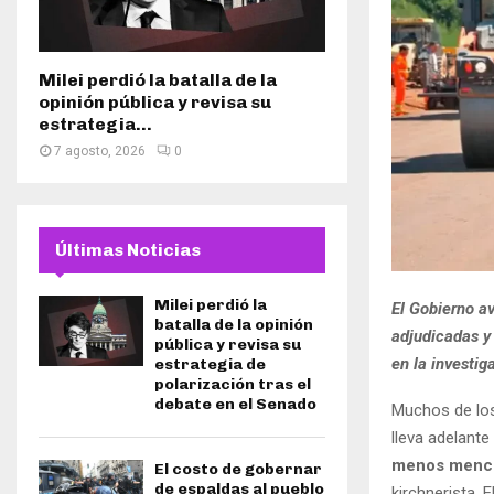
Milei perdió la batalla de la
opinión pública y revisa su
estrategia...
7 agosto, 2026
0
Últimas Noticias
Milei perdió la
El Gobierno av
batalla de la opinión
adjudicadas y
pública y revisa su
en la investig
estrategia de
polarización tras el
debate en el Senado
Muchos de los
lleva adelante
menos menci
El costo de gobernar
de espaldas al pueblo
kirchnerista. 