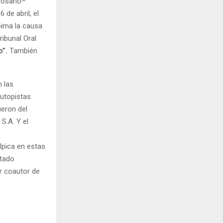
Rosario–
 de abril, el
coima la causa
ribunal Oral
o”.
También
n las
autopistas
ueron del
S.A. Y el
pica en estas
utado
r coautor de