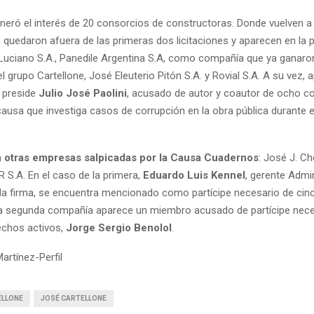
neró el interés de 20 consorcios de constructoras. Donde vuelven a
quedaron afuera de las primeras dos licitaciones y aparecen en la p
ciano S.A., Panedile Argentina S.A, como compañía que ya ganaro
l grupo Cartellone, José Eleuterio Pitón S.A. y Rovial S.A. A su vez, 
 preside
Julio José Paolini
, acusado de autor y coautor de ocho 
causa que investiga casos de corrupción en la obra pública durante 
n
otras empresas salpicadas por la Causa Cuadernos
: José J. C
CR S.A. En el caso de la primera,
Eduardo Luis Kennel
, gerente Admin
 la firma, se encuentra mencionado como partícipe necesario de ci
 la segunda compañía aparece un miembro acusado de partícipe nece
echos activos,
Jorge Sergio Benolol
.
artínez-Perfil
ELLONE
JOSÉ CARTELLONE