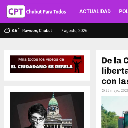
ACTUALIDAD
POL
C
8.6
Rawson, Chubut
7 agosto, 2026
De la 
libert
con la
25 mayo, 202