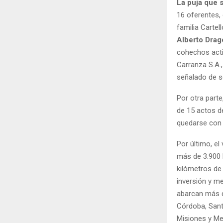
La puja que 
16 oferentes,
familia Carte
Alberto Drag
cohechos acti
Carranza S.A.
señalado de s
Por otra parte
de 15 actos d
quedarse con 
Por último, el
más de 3.900 
kilómetros de
inversión y me
abarcan más d
Córdoba, Santa
Misiones y M