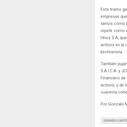
Este tramo ge
empresas que 
tamos como Lu
repetir como e
Hnos S.A, que
activos en la 
kirchnerista.
También puja
S.A.I.C.A. y J
Financiero de
activos; y de
cuarenta coh
Por Gonzalo M
GERARDO CART