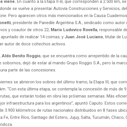
se viene.
En cuanto a la Etapa II-B, que corresponden a 2.500 km, s
 donde se vuelve a presentar Autovía Construcciones y Servicios, del
llone. Pero aparecen otros más mencionados en la Causa Cuaderno
onetti
, presidente de Panedile Argentina S.A., sindicado como autor 
vos y coautor de otros 22;
Mario Ludovico Rovella
, responsable d
, apuntado de realizar 14 coimas; y
Juan José Luciano
, titular de L
er autor de doce cohechos activos.
,
Aldo Benito Roggio
, que se encuentra como arrepentido de la c
e sobornos, dejó de estar al mando Grupo Roggio S.A., pero la marc
una parte de las concesiones.
 viernes se abrieron los sobres del último tramo, la Etapa III, que co
km. “Con esta última etapa, se contempla la concesión de más de 9
 rutas, que estarán todas en obra las próximas semanas. Más eficie
jor infraestructura para los argentinos”, apuntó Caputo. Estos corre
e 3.900 kilómetros de rutas nacionales distribuidos en 8 fases ubi
 Fe, Entre Ríos, Santiago del Estero, Jujuy, Salta, Tucumán, Chaco, 
endoza.