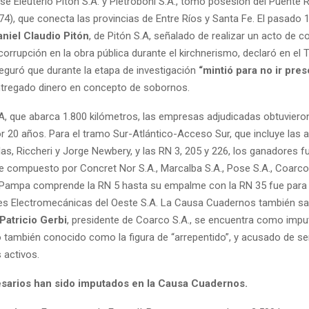
sé Eleuterio Pitón S.A. y Pietroboni S.A., tomó posesión del Puente 
74), que conecta las provincias de Entre Ríos y Santa Fe. El pasado 16
aniel Claudio Pitón
, de Pitón S.A, señalado de realizar un acto de 
corrupción en la obra pública durante el kirchnerismo, declaró en el T
seguró que durante la etapa de investigación
“mintió para no ir pres
tregado dinero en concepto de sobornos.
-A, que abarca 1.800 kilómetros, las empresas adjudicadas obtuviero
or 20 años. Para el tramo Sur-Atlántico-Acceso Sur, que incluye las 
s, Riccheri y Jorge Newbery, y las RN 3, 205 y 226, los ganadores f
e compuesto por Concret Nor S.A., Marcalba S.A., Pose S.A., Coarco 
Pampa comprende la RN 5 hasta su empalme con la RN 35 fue para
s Electromecánicas del Oeste S.A. La Causa Cuadernos también sal
Patricio Gerbi
, presidente de Coarco S.A., se encuentra como imp
o también conocido como la figura de “arrepentido”, y acusado de se
activos.
sarios han sido imputados en la Causa Cuadernos.