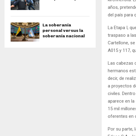
años, pretende
del país para 
La soberanía
La Etapa I, q
personal versus la
traspaso a la
soberanía nacional
Cartellone, se
A015 y 117, qu
Las cabezas d
hermanos est
decir, de real
a proyectos de
civiles. Dentr
aparece en la
15 mil millone
oferentes en 
Por su parte, 