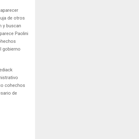
 aparecer
uja de otros
n y buscan
aparece Paolini
cohechos
el gobierno
hediack
istrativo
nco cohechos
sario de