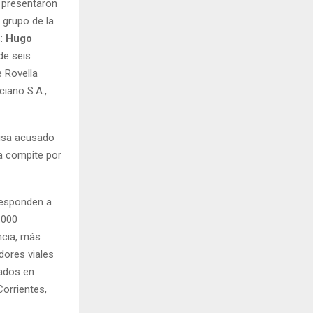
e presentaron
 grupo de la
s:
Hugo
de seis
e Rovella
uciano S.A.,
ausa acusado
a compite por
rresponden a
.000
ncia, más
dores viales
cados en
Corrientes,