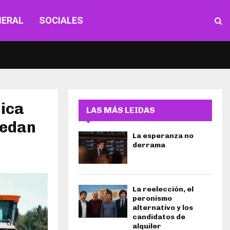
NERAL
SOCIALES
lica
LAS MÁS LEIDAS
uedan
La esperanza no
derrama
La reelección, el
peronismo
alternativo y los
candidatos de
alquiler