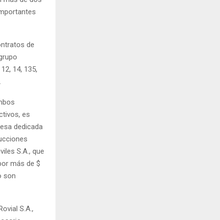
 importantes
ontratos de
 grupo
12, 14, 135,
.
mbos
tivos, es
resa dedicada
rucciones
iles S.A., que
por más de $
o son
ovial S.A.,