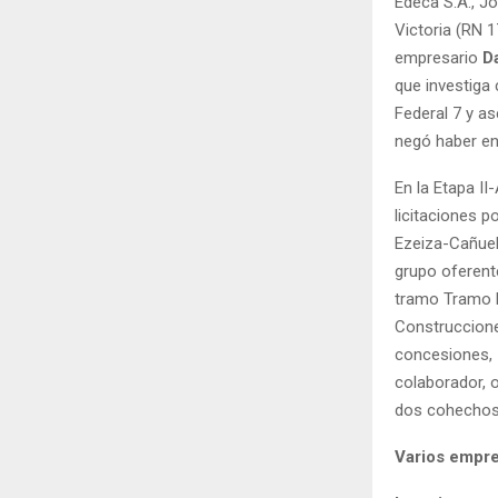
Edeca S.A., Jo
Victoria (RN 1
empresario
D
que investiga 
Federal 7 y a
negó haber en
En la Etapa II
licitaciones p
Ezeiza-Cañuela
grupo oferent
tramo Tramo 
Construccione
concesiones,
colaborador, 
dos cohechos 
Varios empre