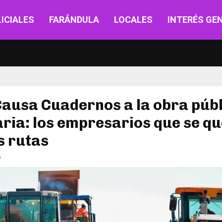
ICIALES
FARÁNDULA
LOCALES
INTERÉS GE
Causa Cuadernos a la obra púb
aria: los empresarios que se q
s rutas
6