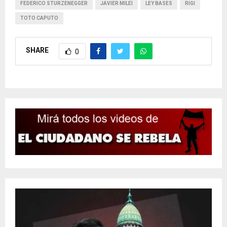
FEDERICO STURZENEGGER
JAVIER MILEI
LEY BASES
RIGI
TOTO CAPUTO
SHARE
0