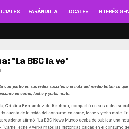
ICIALES
FARÁNDULA
LOCALES
INTERÉS GE
na: "La BBC la ve"
4
ta compartió en sus redes sociales una nota del medio británico que
consumo en carne, leche y yerba mate.
ta,
Cristina Fernández de Kirchner,
compartió en sus redes socia
da cuenta de la caída del consumo en carne, leche y yerba mate. En 
epresidenta afirmó: "La BBC News Mundo acaba de publicar una nota
lo: “Carne, leche y yerba mate: las históricas caídas en el consumo de