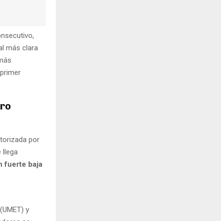
nsecutivo,
al más clara
 más
 primer
ero
otorizada por
 llega
 fuerte baja
o (UMET) y