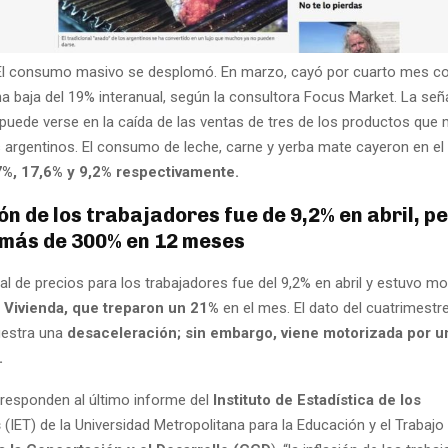
El consumo masivo se desplomó. En marzo, cayó por cuarto mes co
na baja del 19% interanual, según la consultora Focus Market. La señ
 puede verse en la caída de las ventas de tres de los productos que
argentinos. El consumo de leche, carne y yerba mate cayeron en el
7%, 17,6% y 9,2% respectivamente.
ión de los trabajadores fue de 9,2% en abril, p
más de 300% en 12 meses
l de precios para los trabajadores fue del 9,2% en abril y estuvo m
 Vivienda, que treparon un 21%
en el mes. El dato del cuatrimestre
stra una
desaceleración; sin embargo, viene motorizada por un
.
responden al último informe del
Instituto de Estadística de los
s
(IET) de la Universidad Metropolitana para la Educación y el Trabaj