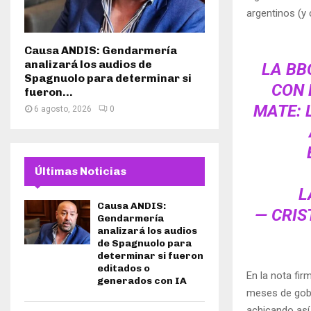
argentinos (y
Causa ANDIS: Gendarmería
analizará los audios de
LA BB
Spagnuolo para determinar si
CON 
fueron...
MATE: 
6 agosto, 2026
0
Últimas Noticias
L
Causa ANDIS:
— CRIS
Gendarmería
analizará los audios
de Spagnuolo para
determinar si fueron
editados o
En la nota fir
generados con IA
meses de gob
achicando así 