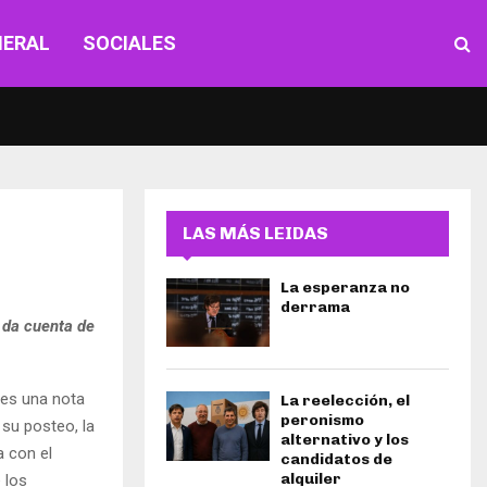
NERAL
SOCIALES
LAS MÁS LEIDAS
La esperanza no
derrama
 da cuenta de
les una nota
La reelección, el
peronismo
su posteo, la
alternativo y los
 con el
candidatos de
alquiler
 los