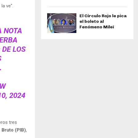
la ve".
El Círculo Rojo le pica
el boleto al
Fenómeno Milei
A NOTA
YERBA
 DE LOS
S
.
UW
0, 2024
eros tres
 Bruto (PIB)
,