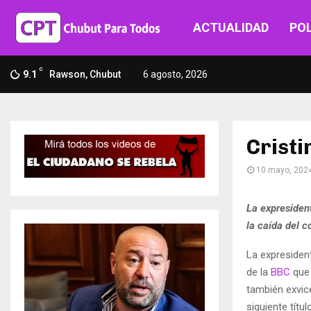
ACTUALIDAD
POL
C
9.1
Rawson, Chubut
6 agosto, 2026
Cristi
10 mayo, 202
La expresiden
la caída del 
La expresiden
de la
BBC
que 
también exvic
siguiente títu