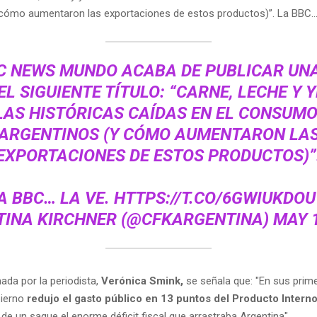
 cómo aumentaron las exportaciones de estos productos)”. La BBC… 
C NEWS MUNDO ACABA DE PUBLICAR UN
EL SIGUIENTE TÍTULO: “CARNE, LECHE Y 
LAS HISTÓRICAS CAÍDAS EN EL CONSUMO
ARGENTINOS (Y CÓMO AUMENTARON LA
EXPORTACIONES DE ESTOS PRODUCTOS)”
A BBC… LA VE.
HTTPS://T.CO/6GWIUKDO
TINA KIRCHNER (@CFKARGENTINA)
MAY 1
mada por la periodista,
Verónica Smink,
se señala que: "En sus prim
ierno
redujo el gasto público en 13 puntos del Producto Interno
de un saque el enorme déficit fiscal que arrastraba Argentina".