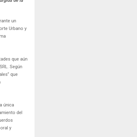
urgida de la
rante un
orte Urbano y
ema
ultades que aún
 SRL. Según
rales” que
a
a única
amiento del
cuerdos
oral y