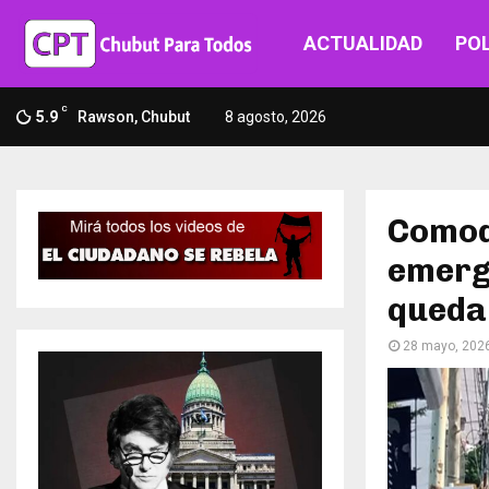
ACTUALIDAD
POL
C
5.9
Rawson, Chubut
8 agosto, 2026
Comod
emerge
quedar
28 mayo, 202