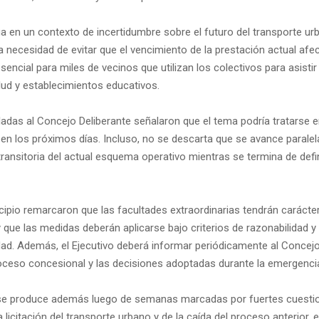
a en un contexto de incertidumbre sobre el futuro del transporte ur
a necesidad de evitar que el vencimiento de la prestación actual afec
encial para miles de vecinos que utilizan los colectivos para asistir 
lud y establecimientos educativos.
ladas al Concejo Deliberante señalaron que el tema podría tratarse 
a en los próximos días. Incluso, no se descarta que se avance paral
ransitoria del actual esquema operativo mientras se termina de defin
ipio remarcaron que las facultades extraordinarias tendrán carácter 
 que las medidas deberán aplicarse bajo criterios de razonabilidad y
dad. Además, el Ejecutivo deberá informar periódicamente al Concejo
oceso concesional y las decisiones adoptadas durante la emergenci
 se produce además luego de semanas marcadas por fuertes cuest
a licitación del transporte urbano y de la caída del proceso anterior, 