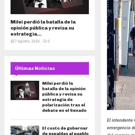
Milei perdió la batalla de la
opinión pública y revisa su
estrategia...
7 agosto, 2026
0
Últimas Noticias
Milei perdió la
batalla de la opinión
pública y revisa su
estrategia de
polarización tras el
debate en el Senado
El intendente 
emergencia de
El costo de gobernar
de espaldas al pueblo