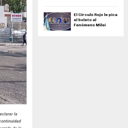
El Círculo Rojo le pica
el boleto al
Fenómeno Milei
eclarar la
continuidad