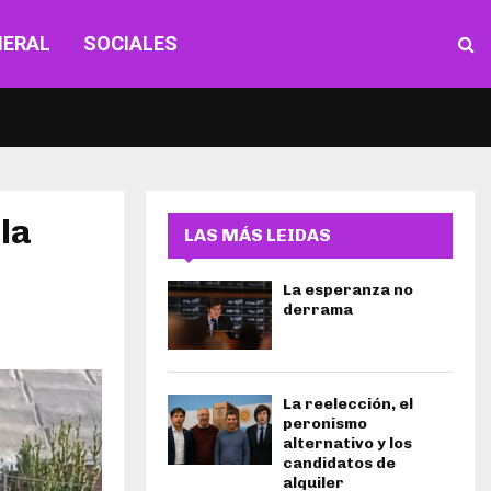
NERAL
SOCIALES
la
LAS MÁS LEIDAS
La esperanza no
derrama
La reelección, el
peronismo
alternativo y los
candidatos de
alquiler