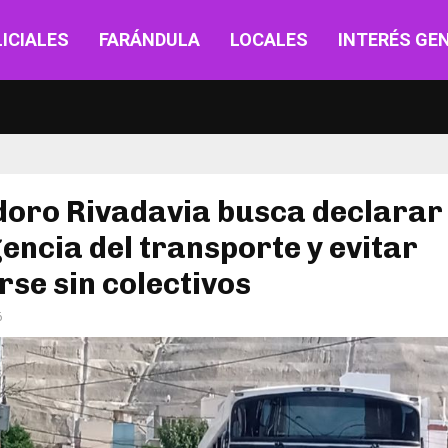
ICIALES
FARÁNDULA
LOCALES
INTERÉS GE
oro Rivadavia busca declarar 
ncia del transporte y evitar
se sin colectivos
6