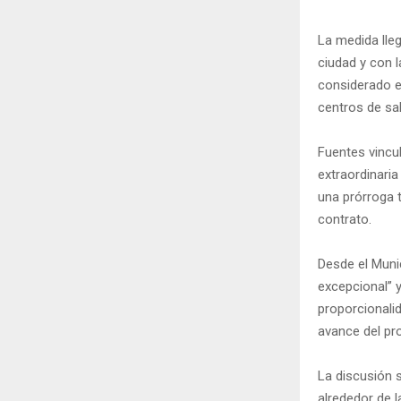
La medida lleg
ciudad y con l
considerado es
centros de sa
Fuentes vincu
extraordinari
una prórroga t
contrato.
Desde el Munic
excepcional” y
proporcionali
avance del pr
La discusión
alrededor de l