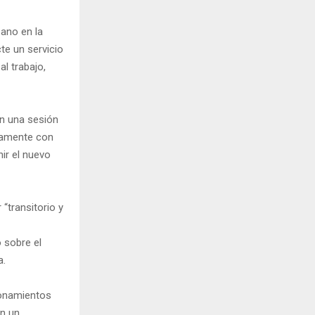
bano en la
te un servicio
al trabajo,
en una sesión
elamente con
ir el nuevo
“transitorio y
 sobre el
a.
ionamientos
en un