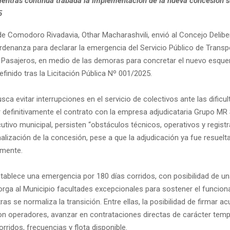
mientras continúa trabada la implementación de la nueva concesión s
5
 de Comodoro Rivadavia, Othar Macharashvili, envió al Concejo Delibe
rdenanza para declarar la emergencia del Servicio Público de Transp
Pasajeros, en medio de las demoras para concretar el nuevo esqu
finido tras la Licitación Pública Nº 001/2025.
busca evitar interrupciones en el servicio de colectivos ante las dific
r definitivamente el contrato con la empresa adjudicataria Grupo MR
cutivo municipal, persisten “obstáculos técnicos, operativos y regist
alización de la concesión, pese a que la adjudicación ya fue resuelt
amente.
stablece una emergencia por 180 días corridos, con posibilidad de un
torga al Municipio facultades excepcionales para sostener el funcion
as se normaliza la transición. Entre ellas, la posibilidad de firmar a
con operadores, avanzar en contrataciones directas de carácter temp
rridos, frecuencias y flota disponible.