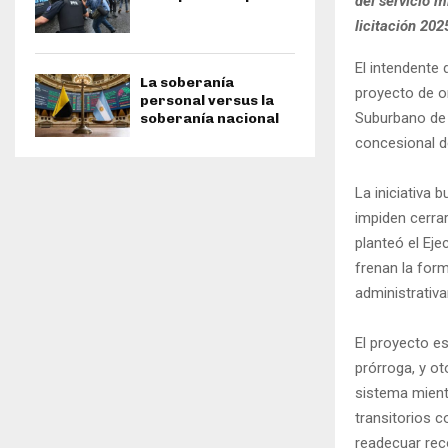
del servicio 
licitación 202
El intendente
La soberanía
proyecto de o
personal versus la
Suburbano de 
soberanía nacional
concesional de
La iniciativa 
impiden cerra
planteó el Eje
frenan la form
administrativ
El proyecto e
prórroga, y o
sistema mientr
transitorios 
readecuar reco