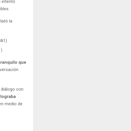
 intentó
bles.
elató la
1)
tranquilo que
nversación
n diálogo con
 lograba
 en medio de