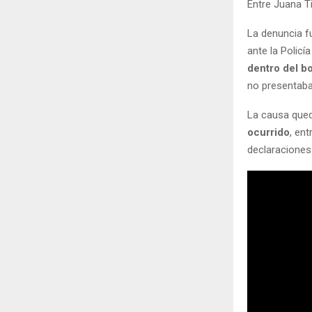
Entre Juana Tin
La denuncia f
ante la Policí
dentro del b
no presentaba 
La causa qued
ocurrido
, ent
declaraciones 