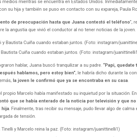
os medios mientras se encuentra en Estados Unidos. Inmediatamente
on su hija y también se puso en contacto con su expareja, Paula Ro
nto de preocupación hasta que Juana contestó el teléfono
”, r
re la angustia que vivió el conductor al no tener noticias de la joven.
y Bautista Cuiña cuando estaban juntos. (Foto: instagram/juanittinelli
graron hablar, Juana buscó tranquilizar a su padre.
“Papi, quedate 
Después hablamos, pero estoy bien”
, le habría dicho durante la co
demás,
la joven le confirmó que ya se encontraba en su casa
.
l propio Marcelo había manifestado su inquietud por la situación. E
ntó que se había enterado de la noticia por televisión y que no
 hija
. Finalmente, tras recibir su mensaje, pudo llevar algo de calma
argada de tensión.