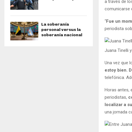
a través de l
comunicarse c
“
Fue un mome
La soberanía
periodista sob
personal versus la
soberanía nacional
Juana Tinelli 
Una vez que lo
estoy bien. 
telefónica. A
Horas antes, e
periodistas,
co
localizar a su
una jornada c