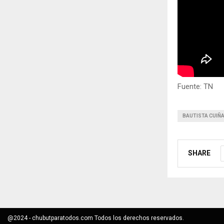
Fuente: TN
BAUTISTA CUIÑ
SHARE
@2024 - chubutparatodos.com Todos los derechos reservados.