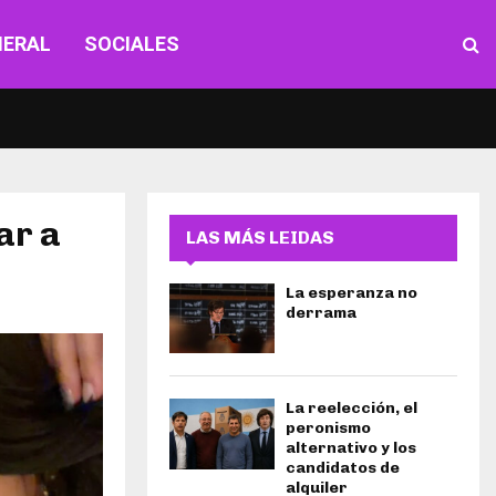
NERAL
SOCIALES
ar a
LAS MÁS LEIDAS
La esperanza no
derrama
La reelección, el
peronismo
alternativo y los
candidatos de
alquiler