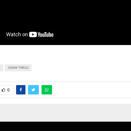
A
JUANA TINELLI
0