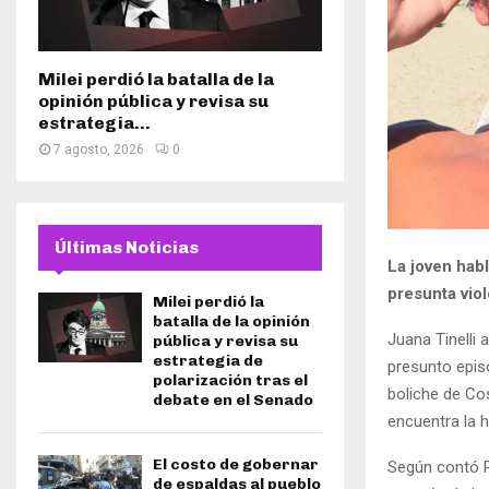
Milei perdió la batalla de la
opinión pública y revisa su
estrategia...
7 agosto, 2026
0
Últimas Noticias
La joven hab
presunta vio
Milei perdió la
batalla de la opinión
Juana Tinelli 
pública y revisa su
estrategia de
presunto epis
polarización tras el
boliche de Co
debate en el Senado
encuentra la h
El costo de gobernar
Según contó Pa
de espaldas al pueblo