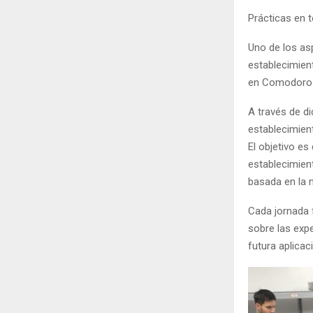
Prácticas en 
Uno de los as
establecimient
en Comodoro R
A través de di
establecimien
El objetivo es
establecimient
basada en la n
Cada jornada f
sobre las exp
futura aplicac