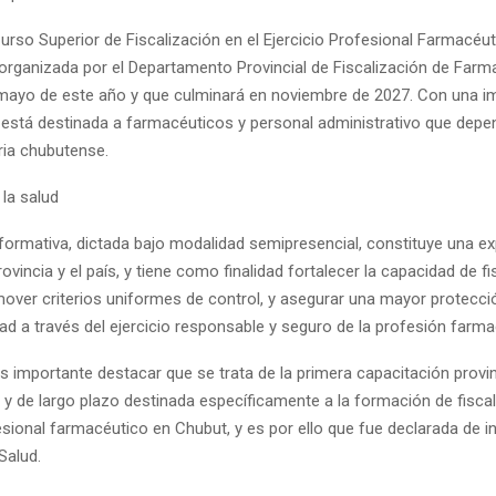
Curso Superior de Fiscalización en el Ejercicio Profesional Farmacéut
e, organizada por el Departamento Provincial de Fiscalización de Far
mayo de este año y que culminará en noviembre de 2027. Con una i
 está destinada a farmacéuticos y personal administrativo que depe
ria chubutense.
la salud
formativa, dictada bajo modalidad semipresencial, constituye una ex
provincia y el país, y tiene como finalidad fortalecer la capacidad de f
mover criterios uniformes de control, y asegurar una mayor protecci
d a través del ejercicio responsable y seguro de la profesión farma
es importante destacar que se trata de la primera capacitación provin
 y de largo plazo destinada específicamente a la formación de fiscal
esional farmacéutico en Chubut, y es por ello que fue declarada de in
Salud.