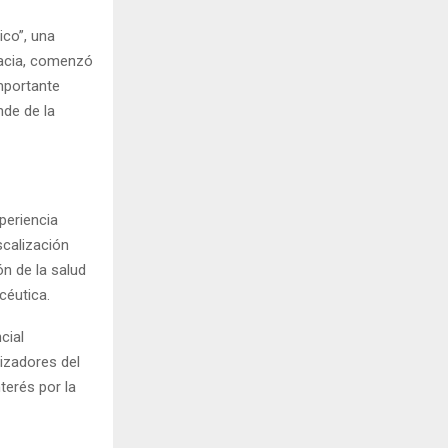
ico”, una
macia, comenzó
mportante
nde de la
periencia
iscalización
ón de la salud
céutica.
cial
izadores del
terés por la