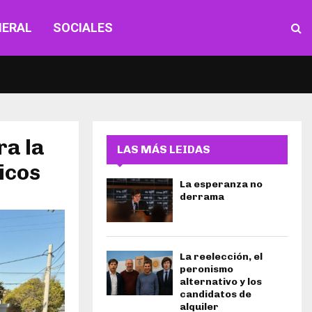
NERAL
SOCIALES
ra la
LAS MÁS LEIDAS
icos
La esperanza no
derrama
La reelección, el
peronismo
alternativo y los
candidatos de
alquiler