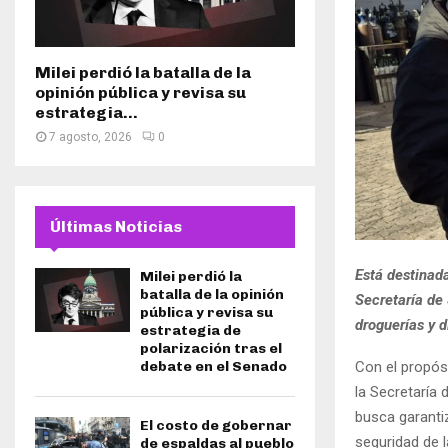
Milei perdió la batalla de la
opinión pública y revisa su
estrategia...
7 agosto, 2026
0
Últimas Noticias
Está destinad
Milei perdió la
batalla de la opinión
Secretaría de 
pública y revisa su
droguerías y 
estrategia de
polarización tras el
Con el propósi
debate en el Senado
la Secretaría 
busca garantiz
El costo de gobernar
seguridad de l
de espaldas al pueblo