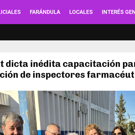
ICIALES
FARÁNDULA
LOCALES
INTERÉS GE
 dicta inédita capacitación pa
ción de inspectores farmacéut