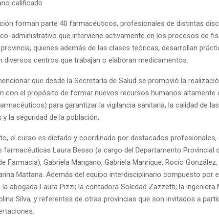
no calificado
ción forman parte 40 farmacéuticos, profesionales de distintas disci
ico-administrativo que interviene activamente en los procesos de fis
a provincia, quienes además de las clases teóricas, desarrollan práct
en diversos centros que trabajan o elaboran medicamentos.
mencionar que desde la Secretaría de Salud se promovió la realizaci
ón con el propósito de formar nuevos recursos humanos altamente
armacéuticos) para garantizar la vigilancia sanitaria, la calidad de l
y la seguridad de la población.
to, el curso es dictado y coordinado por destacados profesionales,
las farmacéuticas Laura Besso (a cargo del Departamento Provincial 
 de Farmacia), Gabriela Mangano, Gabriela Manrique, Rocío González,
rina Mattana. Además del equipo interdisciplinario compuesto por el
i; la abogada Laura Pizzi; la contadora Soledad Zazzetti; la ingeniera M
olina Silva; y referentes de otras provincias que son invitados a parti
ertaciones.