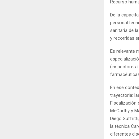
Recurso huma
De la capacita
personal técn
sanitaria de l
y recorridas 
Es relevante 
especializaci
(inspectores f
farmacéuticas 
En ese contex
trayectoria: 
Fiscalización
McCarthy y Ma
Diego Suffritt
la técnica Car
diferentes dis