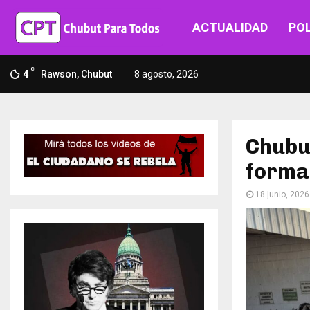
ACTUALIDAD
POL
C
4
Rawson, Chubut
8 agosto, 2026
Chubut
forma
18 junio, 2026