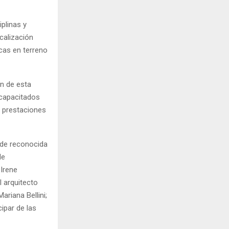
plinas y
calización
icas en terreno
ón de esta
 capacitados
as prestaciones
 de reconocida
de
 Irene
 arquitecto
ariana Bellini;
cipar de las