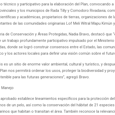
o técnico y participativo para la elaboración del Plan, convocando 
rovinciales y los municipios de Rada Tilly y Comodoro Rivadavia; com
científicas y académicas, propietarios de tierras, organizaciones de 
sentantes de las comunidades originarias Lof Meli Witral Mapu Kimün 
ria de Conservación y Áreas Protegidas, Nadia Bravo, destacó que “
e un trabajo profundamente participativo impulsado por el Ministeri
das, donde se logró construir consensos entre el Estado, las comuni
ico y los actores locales para definir una visión común sobre el futuro
 es un sitio de enorme valor ambiental, cultural y turístico, y desp
Plan nos permitirá ordenar los usos, proteger la biodiversidad y pro
tenible para las futuras generaciones”, agregó Bravo.
e Manejo
aprobado establece lineamientos específicos para la protección de
nos de un pelo, así como la conservación del hábitat de 21 especies
inos que habitan o transitan el área. También reconoce la relevanc