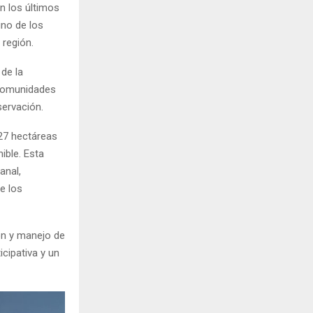
n los últimos
uno de los
 región.
 de la
s comunidades
ervación.
727 hectáreas
ible. Esta
anal,
e los
ón y manejo de
cipativa y un