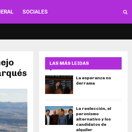
NERAL
SOCIALES
nejo
LAS MÁS LEIDAS
arqués
La esperanza no
derrama
La reelección, el
peronismo
alternativo y los
candidatos de
alquiler