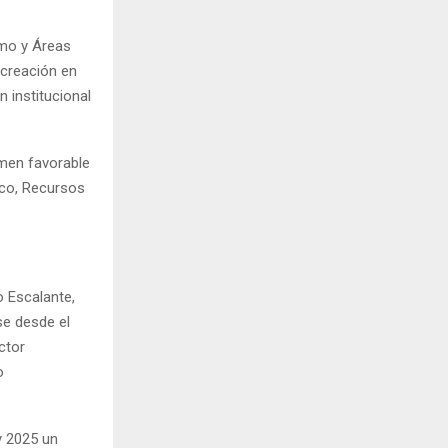
ismo y Áreas
 creación en
 institucional
amen favorable
ico, Recursos
 Escalante,
se desde el
ctor
o
y 2025 un