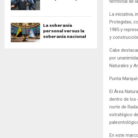
territorial de 
La iniciativa,
Protegidas, co
La soberanía
1985 y represe
personal versus la
soberanía nacional
y construcción
Cabe destacar
por unanimida
Naturales y A
Punta Marqué
El Área Natur
dentro de los
norte de Rada 
estratégico d
paleontológico
En este marco