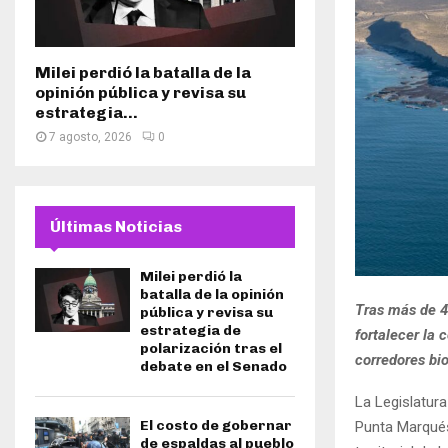
Milei perdió la batalla de la
opinión pública y revisa su
estrategia...
7 agosto, 2026
0
Últimas Noticias
Milei perdió la
batalla de la opinión
Tras más de 4
pública y revisa su
estrategia de
fortalecer la 
polarización tras el
corredores bi
debate en el Senado
La Legislatura
El costo de gobernar
Punta Marqués
de espaldas al pueblo