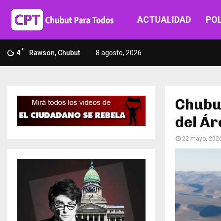
ACTUALIDAD
POL
C
4
Rawson, Chubut
8 agosto, 2026
Chubut
del Á
22 mayo, 202