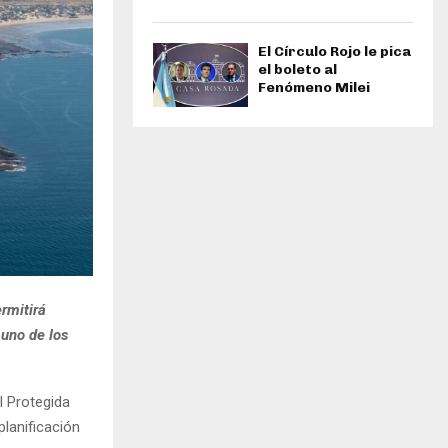
El Círculo Rojo le pica
el boleto al
Fenómeno Milei
rmitirá
 uno de los
l Protegida
lanificación