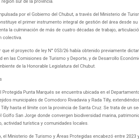
la región sur de la provincia.
 impulsada por el Gobierno del Chubut, a través del Ministerio de Tur
nstituye el primer instrumento integral de gestión del área desde su
nta la culminación de más de cuatro décadas de trabajo, articulación
 colectiva.
 que el proyecto de ley N° 053/26 había obtenido previamente dict
d en las Comisiones de Turismo y Deporte, y de Desarrollo Económ
mbiente de la Honorable Legislatura del Chubut.
s
al Protegida Punta Marqués se encuentra ubicada en el Departamento
 ejidos municipales de Comodoro Rivadavia y Rada Tilly, extendiéndo
Tilly hasta el límite con la provincia de Santa Cruz. Se trata de un se
el Golfo San Jorge donde convergen biodiversidad marina, patrimoni
, actividad turística y comunidades locales.
, el Ministerio de Turismo y Áreas Protegidas encabezó entre 2023 