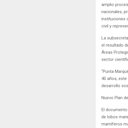
amplio proces
nacionales, p
instituciones 
civil y repre
La subsecreta
el resultado d
Áreas Protegi
sector científ
“Punta Marqués
40 años, este 
desarrollo sos
Nuevo Plan d
El documento 
de lobos mari
mamíferos mar