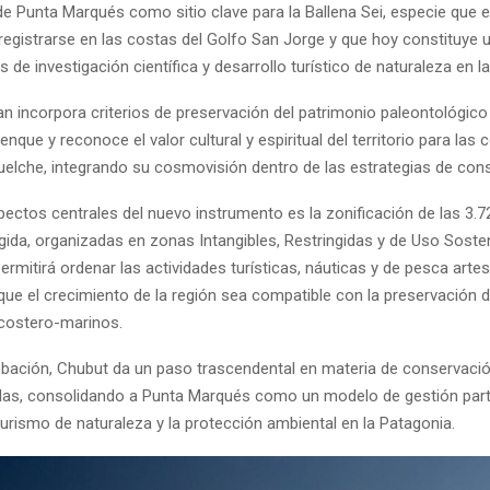
de Punta Marqués como sitio clave para la Ballena Sei, especie que e
registrarse en las costas del Golfo San Jorge y que hoy constituye 
s de investigación científica y desarrollo turístico de naturaleza en la
n incorpora criterios de preservación del patrimonio paleontológico
que y reconoce el valor cultural y espiritual del territorio para la
lche, integrando su cosmovisión dentro de las estrategias de cons
pectos centrales del nuevo instrumento es la zonificación de las 3.
gida, organizadas en zonas Intangibles, Restringidas y de Uso Sosten
permitirá ordenar las actividades turísticas, náuticas y de pesca artes
que el crecimiento de la región sea compatible con la preservación d
costero-marinos.
bación, Chubut da un paso trascendental en materia de conservaci
das, consolidando a Punta Marqués como un modelo de gestión parti
turismo de naturaleza y la protección ambiental en la Patagonia.