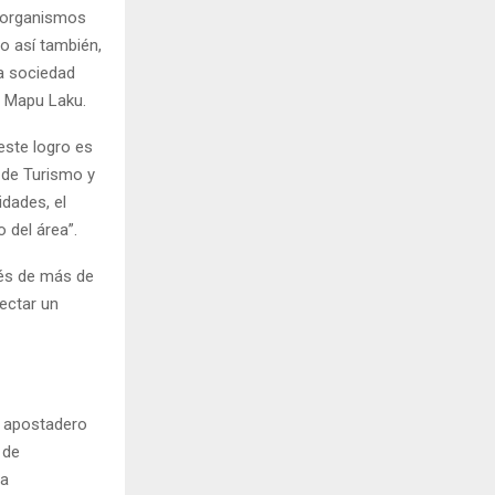
a organismos
o así también,
la sociedad
y Mapu Laku.
este logro es
o de Turismo y
dades, el
 del área”.
ués de más de
yectar un
l apostadero
 de
ia