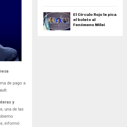
El Círculo Rojo le pica
el boleto al
Fenómeno Milei
mmesa
orma de pago a
ault.
nteras y
e, una de las
obierno
se, informó