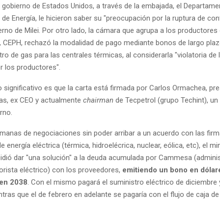
el gobierno de Estados Unidos, a través de la embajada, el Departam
a de Energía, le hicieron saber su "preocupación por la ruptura de con
erno de Milei. Por otro lado, la cámara que agrupa a los productores
, CEPH, rechazó la modalidad de pago mediante bonos de largo plaz
tro de gas para las centrales térmicas, al considerarla "violatoria de
r los productores".
co significativo es que la carta está firmada por Carlos Ormachea, pre
as, ex CEO y actualmente
chairman
de Tecpetrol (grupo Techint), un 
erno.
emanas de negociaciones sin poder arribar a un acuerdo con las fir
 energía eléctrica (térmica, hidroelécrica, nuclear, eólica, etc), el mi
dió dar "una solución" a la deuda acumulada por Cammesa (adminis
ista eléctrico) con los proveedores,
emitiendo un bono en dólar
 en 2038
. Con el mismo pagará el suministro eléctrico de diciembre 
tras que el de febrero en adelante se pagaría con el flujo de caja de