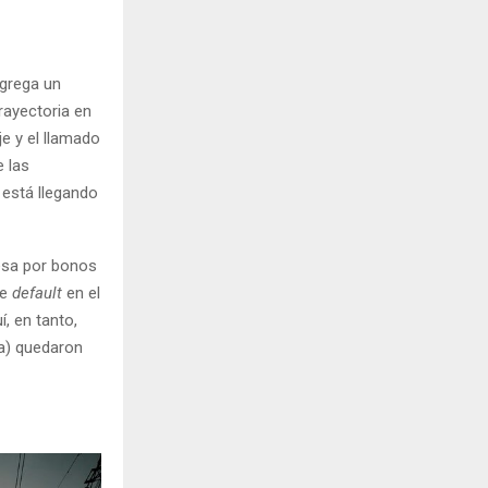
agrega un
rayectoria en
e y el llamado
e las
 está llegando
mesa por bonos
de
default
en el
, en tanto,
ca) quedaron