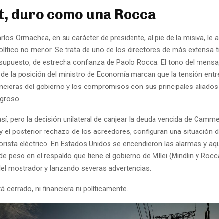
t, duro como una Rocca
rlos Ormachea, en su carácter de presidente, al pie de la misiva, le 
lítico no menor. Se trata de uno de los directores de más extensa t
r supuesto, de estrecha confianza de Paolo Rocca. El tono del mensaj
 de la posición del ministro de Economía marcan que la tensión entr
ancieras del gobierno y los compromisos con sus principales aliados
ligroso.
así, pero la decisión unilateral de canjear la deuda vencida de Cam
 y el posterior rechazo de los acreedores, configuran una situación 
ista eléctrico. En Estados Unidos se encendieron las alarmas y aquí
de peso en el respaldo que tiene el gobierno de MIlei (Mindlin y Roc
 del mostrador y lanzando severas advertencias.
á cerrado, ni financiera ni políticamente.