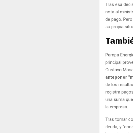
Tras esa decis
nota al minis
de pago. Pero
su propia situa
Tambié
Pampa Energía,
principal prov
Gustavo Maria
anteponer "m
de los result
registra pago
una suma que 
la empresa.
Tras tomar co
deuda, y "con