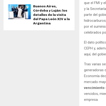
que el FMI y 
Buenos Aires,
y la Secretarí
Córdoba y Luján: los
parte del gobi
detalles de la visita
del Papa León XIV a la
hidrocarburos
Argentina
por el suminis
celebrados po
El dato políti
CEPH y, adem
aquí, del gobi
Tras varias s
generadoras de
Economía deci
mercado mayor
vencimiento
vencidos, mien
empresa.