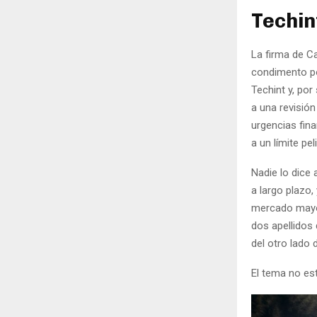
Techin
La firma de Ca
condimento po
Techint y, po
a una revisión
urgencias fin
a un límite pe
Nadie lo dice 
a largo plazo,
mercado mayor
dos apellidos 
del otro lado
El tema no est