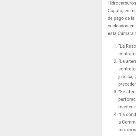
Hidrocarburos,
Caputo, en rel
de pago de l
nucleados en 
esta Cámara r
"La Reso
contrat
"La alte
contrato
jurídica,
preceden
"Se afec
perforac
mantenim
"La cond
a Cammes
términos