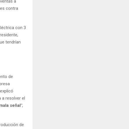
 ventas a
les contra
léctrica con 3
residente,
ue tendrían
ento de
presa
explicó
a resolver el
mala señal"
,
Producción de