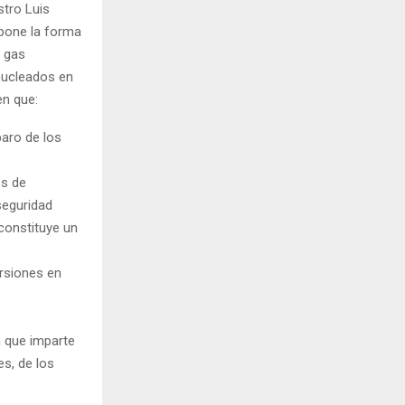
stro Luis
spone la forma
 gas
nucleados en
en que:
aro de los
os de
seguridad
 constituye un
ersiones en
n que imparte
s, de los