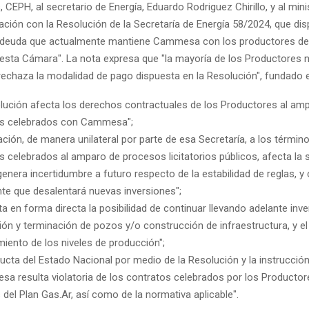
 CEPH, al secretario de Energía, Eduardo Rodriguez Chirillo, y al mini
ación con la Resolución de la Secretaría de Energía 58/2024, que di
a deuda que actualmente mantiene Cammesa con los productores de
esta Cámara". La nota expresa que "la mayoría de los Productores 
echaza la modalidad de pago dispuesta en la Resolución", fundado 
lución afecta los derechos contractuales de los Productores al amp
os celebrados con Cammesa";
ración, de manera unilateral por parte de esa Secretaría, a los términ
s celebrados al amparo de procesos licitatorios públicos, afecta la 
 genera incertidumbre a futuro respecto de la estabilidad de reglas, y
te que desalentará nuevas inversiones";
ta en forma directa la posibilidad de continuar llevando adelante inv
ión y terminación de pozos y/o construcción de infraestructura, y el
iento de los niveles de producción";
ucta del Estado Nacional por medio de la Resolución y la instrucció
a resulta violatoria de los contratos celebrados por los Productore
 del Plan Gas.Ar, así como de la normativa aplicable".