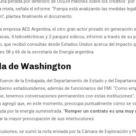
una pérdida por deterioro de US$34 millones sobre los créditos" por
 mixta, señala el informe. “Pampa está analizando las medidas lega
n”, plantea finalmente el documento.
la empresa AES Argentina, el otro gran actor privado en generación e
icas, 4 hidroeléctricas y 2 parques eólicos, informó a través de su p
o, que recibió consultas desde Estados Unidos acerca del impacto q
es 58 y 66 de la secretaría de Energía argentina.
da de Washington
fueron de la Embajada, del Departamento de Estado y del Departam
obierno estadounidense, además de funcionarios del FMI. "Como em
e, tenemos conversaciones permanentes con estas instituciones", 
n agregó que, en este momento, preocupa puntualmente cómo se va 
uda por la energía suministrada.
"Romper un contrato es una muy 
ejar la mayor preocupación de sus interlocutores.
cusiones, se sumó la nota enviada por la Cámara de Exploración y 