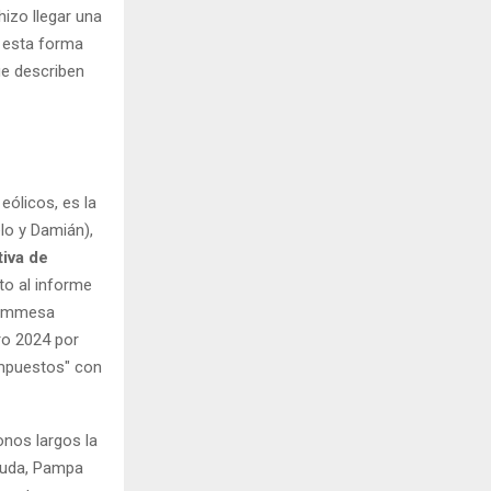
hizo llegar una
a esta forma
e describen
eólicos, es la
lo y Damián),
tiva de
nto al informe
"Cammesa
ro 2024 por
impuestos" con
nos largos la
euda, Pampa