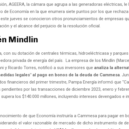
ión, AGEERA, la cámara que agrupa a las generadoras eléctricas, le 
tro de Economía en la que enumera siete puntos por los que rechaz
 este jueves se conocieron otros pronunciamientos de empresas qu
ción y el alcance del perjuicio de la resolución oficial.
n Mindlin
 con su dotación de centrales térmicas, hidroeléctricasa y parques 
eedora privada de energía del país. La empresa de los Mindlin (Marce
ni y Ricardo Torres, notificó a sus inversores que
analiza la alterna
edidas legales" al pago en bonos de la deuda de Cammesa
. Ju
ados financieros del primer trimestre, Pampa Energía informó que 
s pendientes por las transacciones de diciembre 2023, enero y febre
supera los $140.000 millones, incluyendo intereses devengados e 
nocimiento de que Economía instruiría a Cammesa para pagar en bo
siderando el valor razonable de mercado de dicho instrumento de d