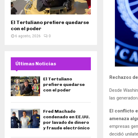
El Tertuliano prefiere quedarse
con el poder
6 agosto, 2026
0
Últimas Noticias
Rechazos de 
El Tertuliano
prefiere quedarse
Desde Washingt
con el poder
las generadora
El conflicto 
Fred Machado
condenado en EE.UU.
amenaza algu
por lavado de dinero
empresas gene
y fraude electrónico
decidió unila