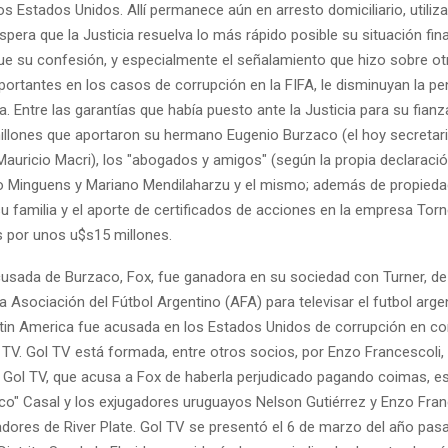
os Estados Unidos. Allí permanece aún en arresto domiciliario, utiliza
pera que la Justicia resuelva lo más rápido posible su situación fina
ue su confesión, y especialmente el señalamiento que hizo sobre ot
ortantes en los casos de corrupción en la FIFA, le disminuyan la pe
. Entre las garantías que había puesto ante la Justicia para su fianza
llones que aportaron su hermano Eugenio Burzaco (el hoy secretar
auricio Macri), los "abogados y amigos" (según la propia declaració
lo Minguens y Mariano Mendilaharzu y el mismo; además de propieda
u familia y el aporte de certificados de acciones en la empresa Tor
 por unos u$s15 millones.
cusada de Burzaco, Fox, fue ganadora en su sociedad con Turner, de l
la Asociación del Fútbol Argentino (AFA) para televisar el futbol arge
tin America fue acusada en los Estados Unidos de corrupción en con
TV. Gol TV está formada, entre otros socios, por Enzo Francescoli
e. Gol TV, que acusa a Fox de haberla perjudicado pagando coimas, e
co" Casal y los exjugadores uruguayos Nelson Gutiérrez y Enzo Fran
dores de River Plate. Gol TV se presentó el 6 de marzo del año pas