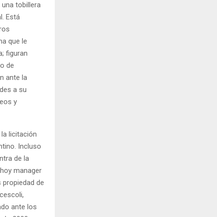
 una tobillera
l. Está
ros
na que le
; figuran
io de
n ante la
des a su
neos y
a licitación
ntino. Incluso
tra de la
, hoy manager
s propiedad de
cescoli,
ado ante los