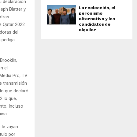
u declaración
La reelección, el
eph Blatter y
peronismo
otras
alternativo y los
e Qatar 2022.
candidatos de
alquiler
doras del
uperliga
Brooklin,
n el
 Media Pro, TV
de transmisión
lo que declaró
2 lo que,
nto. Incluso
ina.
e le vayan
tulo por