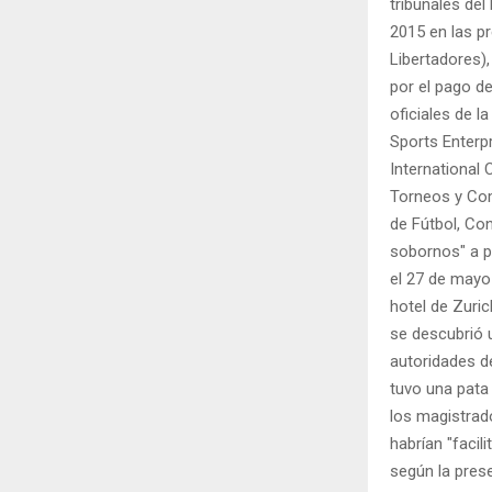
tribunales del
2015 en las p
Libertadores)
por el pago d
oficiales de 
Sports Enterp
International
Torneos y Com
de Fútbol, Co
sobornos" a p
el 27 de mayo 
hotel de Zuri
se descubrió 
autoridades d
tuvo una pata 
los magistrad
habrían "facil
según la prese