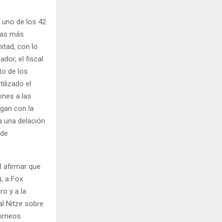
 uno de los 42
das más
itad, con lo
dor, el fiscal
to de los
ilizado el
ones a las
agan con la
a una delación
 de
al afirmar que
, a Fox
ro y a la
al Nitze sobre
torneos