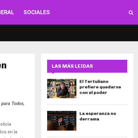
NERAL
SOCIALES
en
LAS MÁS LEIDAS
El Tertuliano
prefiere quedarse
con el poder
l para Todos,
La esperanza no
derrama
sticia
tos en la