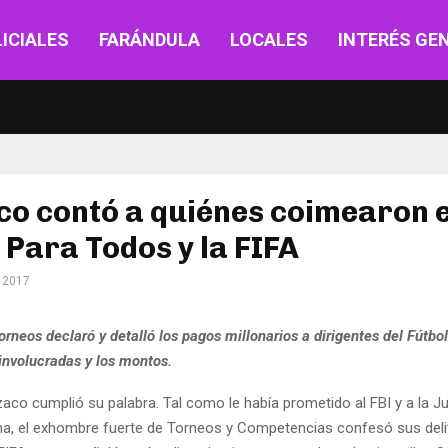
ICIALES
FARÁNDULA
LOCALES
INTERÉS GE
co contó a quiénes coimearon 
 Para Todos y la FIFA
 2017
rneos declaró y detalló los pagos millonarios a dirigentes del Fútbo
involucradas y los montos.
aco cumplió su palabra. Tal como le había prometido al FBI y a la Ju
a, el exhombre fuerte de Torneos y Competencias confesó sus deli