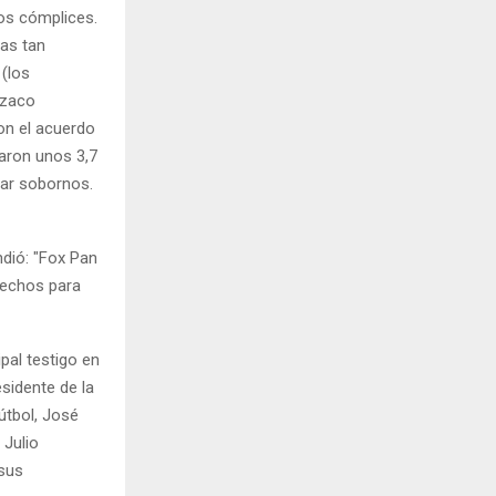
los cómplices.
sas tan
(los
rzaco
on el acuerdo
aron unos 3,7
zar sobornos.
dió: "Fox Pan
rechos para
pal testigo en
esidente de la
útbol, José
 Julio
sus