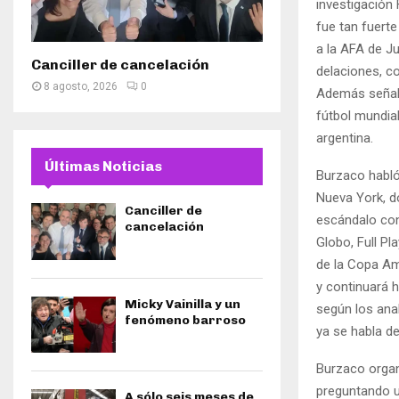
investigación
fue tan fuerte
a la AFA de J
Canciller de cancelación
delaciones, c
8 agosto, 2026
0
Además señaló
fútbol mundial
argentina.
Últimas Noticias
Burzaco habló 
Nueva York, do
Canciller de
escándalo con
cancelación
Globo, Full P
de la Copa Am
y continuará 
Micky Vainilla y un
según los anal
fenómeno barroso
ya se habla d
Burzaco organi
preguntando u
A sólo seis meses de