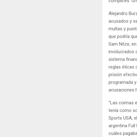
cómplices. Gr
Alejandro Bur
acusados y se
multas y punit
que podría que
Sam Nitze, en
involucrados d
sistema finan
reglas éticas
prisión efect
programada y p
acusaciones h
"Las coimas er
tenía como so
Sports USA, el
argentina Full
cuáles pagaba