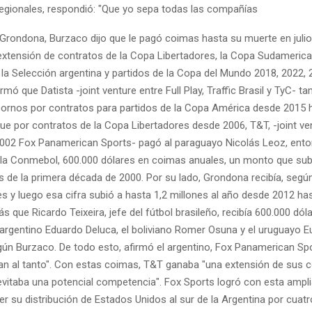
regionales, respondió: "Que yo sepa todas las compañías
 Grondona, Burzaco dijo que le pagó coimas hasta su muerte en julio
extensión de contratos de la Copa Libertadores, la Copa Sudamerica
la Selección argentina y partidos de la Copa del Mundo 2018, 2022, 
mó que Datista -joint venture entre Full Play, Traffic Brasil y TyC- t
rnos por contratos para partidos de la Copa América desde 2015 
ue por contratos de la Copa Libertadores desde 2006, T&T, -joint ve
002 Fox Panamerican Sports- pagó al paraguayo Nicolás Leoz, ent
 la Conmebol, 600.000 dólares en coimas anuales, un monto que subi
es de la primera década de 2000. Por su lado, Grondona recibía, segú
s y luego esa cifra subió a hasta 1,2 millones al año desde 2012 ha
 que Ricardo Teixeira, jefe del fútbol brasileño, recibía 600.000 dól
l argentino Eduardo Deluca, el boliviano Romer Osuna y el uruguayo 
gún Burzaco. De todo esto, afirmó el argentino, Fox Panamerican Sp
an al tanto". Con estas coimas, T&T ganaba "una extensión de sus 
evitaba una potencial competencia". Fox Sports logró con esta ampl
er su distribución de Estados Unidos al sur de la Argentina por cuat