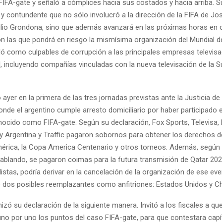
 FIFA-gate y señaló a cómplices hacia sus costados y hacia arriba. S
 y contundente que no sólo involucró a la dirección de la FIFA de Jos
ulio Grondona, sino que además avanzará en las próximas horas en 
on las que pondrá en riesgo la mismísima organización del Mundial d
 como culpables de corrupción a las principales empresas televisa
, incluyendo compañías vinculadas con la nueva televisación de la S
ayer en la primera de las tres jornadas previstas ante la Justicia de 
nde el argentino cumple arresto domiciliario por haber participado e
ocido como FIFA-gate. Según su declaración, Fox Sports, Televisa,
lay Argentina y Traffic pagaron sobornos para obtener los derechos 
érica, la Copa America Centenario y otros torneos. Además, según 
hablando, se pagaron coimas para la futura transmisión de Qatar 202
istas, podría derivar en la cancelación de la organización de ese eve
e dos posibles reemplazantes como anfitriones: Estados Unidos y Ch
zó su declaración de la siguiente manera. Invitó a los fiscales a qu
no por uno los puntos del caso FIFA-gate, para que contestara capí