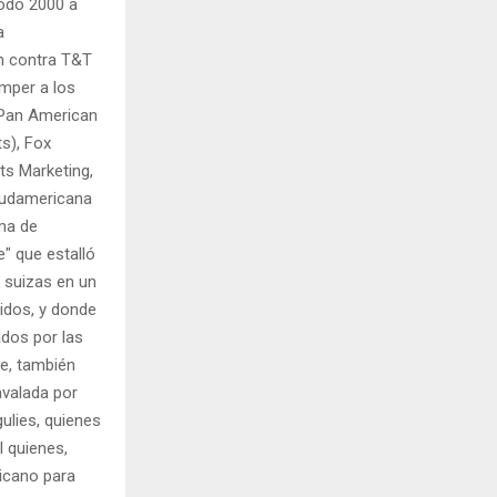
íodo 2000 a
a
ón contra T&T
mper a los
, Pan American
s), Fox
ts Marketing,
Sudamericana
ma de
" que estalló
s suizas en un
idos, y donde
dos por las
se, también
avalada por
ulies, quienes
l quienes,
ricano para