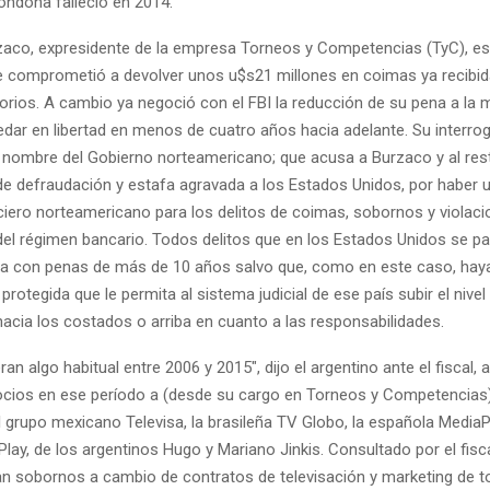
ondona falleció en 2014.
zaco, expresidente de la empresa Torneos y Competencias (TyC), es
 comprometió a devolver unos u$s21 millones en coimas ya recibi
orios. A cambio ya negoció con el FBI la reducción de su pena a la m
dar en libertad en menos de cuatro años hacia adelante. Su interroga
 nombre del Gobierno norteamericano; que acusa a Burzaco y al res
e defraudación y estafa agravada a los Estados Unidos, por haber ut
ciero norteamericano para los delitos de coimas, sobornos y violaci
 del régimen bancario. Todos delitos que en los Estados Unidos se p
iva con penas de más de 10 años salvo que, como en este caso, hay
rotegida que le permita al sistema judicial de ese país subir el nivel
acia los costados o arriba en cuanto a las responsabilidades.
an algo habitual entre 2006 y 2015", dijo el argentino ante el fiscal, 
cios en ese período a (desde su cargo en Torneos y Competencias)
 grupo mexicano Televisa, la brasileña TV Globo, la española MediaP
 Play, de los argentinos Hugo y Mariano Jinkis. Consultado por el fisc
n sobornos a cambio de contratos de televisación y marketing de 