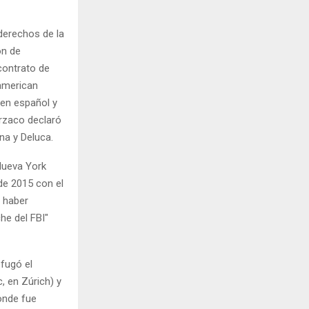
derechos de la
ón de
contrato de
namerican
 en español y
rzaco declaró
na y Deluca.
Nueva York
de 2015 con el
 haber
he del FBI"
fugó el
, en Zúrich) y
donde fue