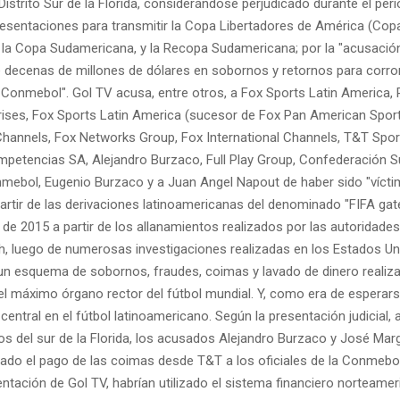
 Distrito Sur de la Florida, considerándose perjudicado durante el per
resentaciones para transmitir la Copa Libertadores de América (Cop
, la Copa Sudamericana, y la Recopa Sudamericana; por la "acusaci
e decenas de millones de dólares en sobornos y retornos para corro
la Conmebol". Gol TV acusa, entre otros, a Fox Sports Latin America
rises, Fox Sports Latin America (sucesor de Fox Pan American Sport
 Channels, Fox Networks Group, Fox International Channels, T&T Spor
petencias SA, Alejandro Burzaco, Full Play Group, Confederación 
nmebol, Eugenio Burzaco y a Juan Angel Napout de haber sido "vícti
artir de las derivaciones latinoamericanas del denominado "FIFA gate
de 2015 a partir de los allanamientos realizados por las autoridade
ch, luego de numerosas investigaciones realizadas en los Estados Un
un esquema de sobornos, fraudes, coimas y lavado de dinero realiza
el máximo órgano rector del fútbol mundial. Y, como era de esperar
central en el fútbol latinoamericano. Según la presentación judicial, 
os del sur de la Florida, los acusados Alejandro Burzaco y José Marg
itado el pago de las coimas desde T&T a los oficiales de la Conmebo
ntación de Gol TV, habrían utilizado el sistema financiero norteame