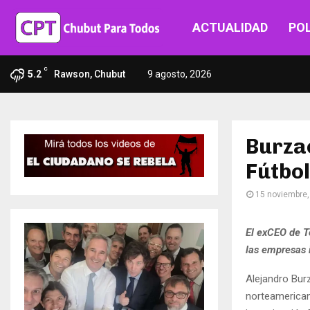
ACTUALIDAD
POL
C
5.2
Rawson, Chubut
9 agosto, 2026
Burza
Fútbol
15 noviembre,
El exCEO de To
las empresas 
Alejandro Burz
norteamerican