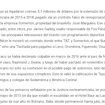
ue se liquidaron coimas 3,7 millones de dólares por la extensión de 
cana de 2015 a 2018, pagado vía un contrato falso de renegociaci
la empresa Somerton, propiedad del brasileño José Margulies. Ese 
mado, entre otros, por James Ganley, exalto responsable de Fox Pa
e las principales televisiones del mundo con programación deportiva
 Nitze le mostró un contrato donde entre T&T y Somerton, el que Bu
" sino una "fachada para pagarles a Leoz, Grondona, Figueredo, Osu
zaco se había declarado culpable en marzo de 2016 ante el juez de 
 el caso, Raymond J. Dearie, y luego de haber pactado en noviembre 
icano no sólo su confesión en el posible pago de sobornos, sino de
ios de sus supuestos cómplices. Esto le valió la calificación de "buc
migos y colegas de Sudamérica y América Central.
no de los primeros señalados por la Justicia norteamericana, se pro
yo de 2015 (el día que estalló el escándalo en el Hotel Baur au Lac
junio de ese año en Bolzano, Italia, donde permaneció hasta julio, 