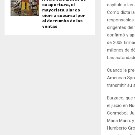
capítulo a la
su apertura, el
mayorista Diarco
Como dicta la
cierra sucursal por
responsables 
el derrumbe de las
ventas
dirigentes del
confirmó y ap
de 2008 firma
millones de d
Las autoridade
Cuando le pre
American Spor
transmitir su 
Burzaco, que s
el juicio en N
Conmebol, Jua
María Marin; y
Humberto Gron