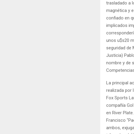
trasladado a l
magnética y es
confiado en q
implicados imp
correspondería
unos u$s20 mi
seguridad de M
Justicia) Pab
nombre y de s
Competencias
La principal a
realizada por 
Fox Sports La
compañía Gol 
en River Plat
Francisco "Pa
ambos, exjuga