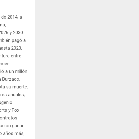
 de 2014, a
na,
2026 y 2030.
ambién pagó a
hasta 2023.
nture entre
onces
ó a un millón
n Burzaco,
sta su muerte.
ares anuales,
Eugenio
orts y Fox
contratos
iación ganar
ro años más,