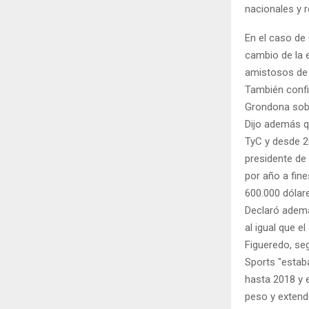
nacionales y 
En el caso de
cambio de la 
amistosos de 
También confir
Grondona sobo
Dijo además q
TyC y desde 2
presidente de
por año a fin
600.000 dólare
Declaró además
al igual que e
Figueredo, se
Sports "estab
hasta 2018 y 
peso y extend