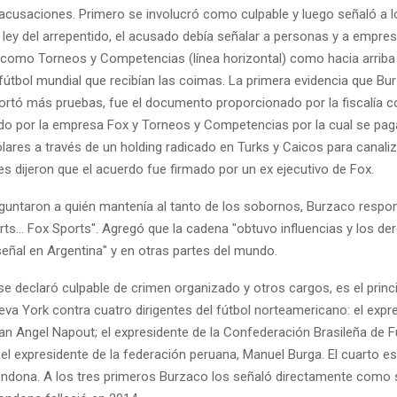
s acusaciones. Primero se involucró como culpable y luego señaló a 
 ley del arrepentido, el acusado debía señalar a personas y a empre
como Torneos y Competencias (línea horizontal) como hacia arriba 
 fútbol mundial que recibían las coimas. La primera evidencia que Bu
ortó más pruebas, fue el documento proporcionado por la fiscalía c
do por la empresa Fox y Torneos y Competencias por la cual se pag
ólares a través de un holding radicado en Turks y Caicos para canali
s dijeron que el acuerdo fue firmado por un ex ejecutivo de Fox.
guntaron a quién mantenía al tanto de los sobornos, Burzaco respon
ts... Fox Sports". Agregó que la cadena "obtuvo influencias y los de
señal en Argentina" y en otras partes del mundo.
e declaró culpable de crimen organizado y otros cargos, es el princi
ueva York contra cuatro dirigentes del fútbol norteamericano: el expr
n Angel Napout; el expresidente de la Confederación Brasileña de F
 el expresidente de la federación peruana, Manuel Burga. El cuarto es
dona. A los tres primeros Burzaco los señaló directamente como 