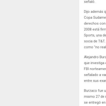
señaló.
Dijo además q
Copa Sudameri
derechos con 
2008 está fir
Sports, una d
socia de T&T.
como "no real
Alejandro Bur
que investiga
FBI norteamer
señalado a var
entre sus exa
Burzaco fue u
mismo 27 de ma
se entregó en 