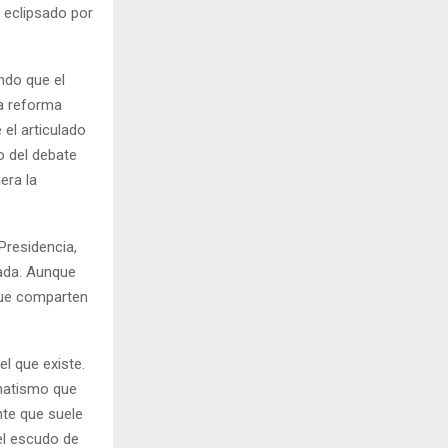
 eclipsado por
ndo que el
la reforma
 el articulado
o del debate
era la
 Presidencia,
ada. Aunque
 que comparten
el que existe.
matismo que
ente que suele
el escudo de