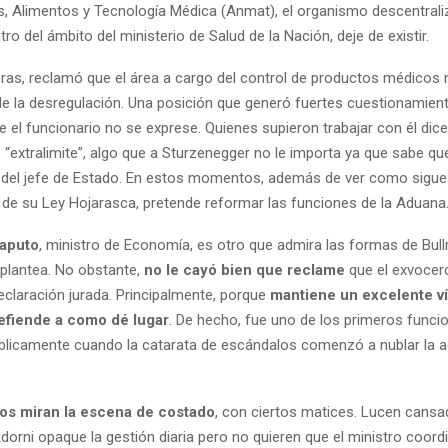
 Alimentos y Tecnología Médica (Anmat), el organismo descentrali
ro del ámbito del ministerio de Salud de la Nación, deje de existir.
bras, reclamó que el área a cargo del control de productos médicos n
de la desregulación. Una posición que generó fuertes cuestionamien
e el funcionario no se exprese. Quienes supieron trabajar con él di
“extralimite”, algo que a Sturzenegger no le importa ya que sabe q
o del jefe de Estado. En estos momentos, además de ver como sigue
 de su Ley Hojarasca, pretende reformar las funciones de la Aduana
Caputo
, ministro de Economía, es otro que admira las formas de Bull
 plantea. No obstante,
no le cayó bien que reclame
que el exvocero
eclaración jurada. Principalmente, porque
mantiene un excelente v
defiende a como dé lugar
. De hecho, fue uno de los primeros funci
blicamente cuando la catarata de escándalos comenzó a nublar la 
ros miran la escena de costado
, con ciertos matices. Lucen cansa
dorni opaque la gestión diaria pero no quieren que el ministro coord