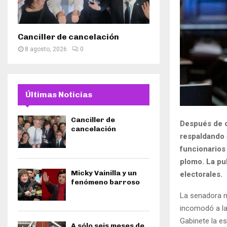
Canciller de cancelación
8 agosto, 2026
0
Últimas Noticias
Canciller de
Después de c
cancelación
respaldando 
funcionarios
plomo. La pul
Micky Vainilla y un
electorales.
fenómeno barroso
La senadora na
incomodó a la
Gabinete la e
A sólo seis meses de