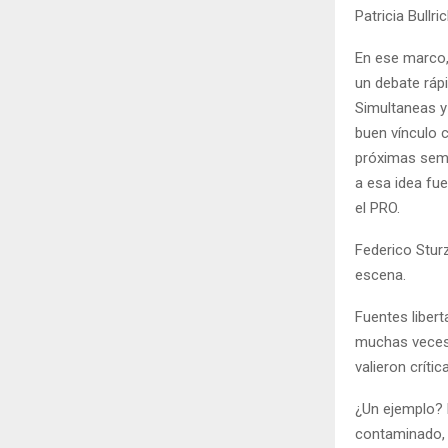
Patricia Bullric
En ese marco, 
un debate ráp
Simultaneas y 
buen vínculo 
próximas sema
a esa idea fue
el PRO.
Federico Stur
escena.
Fuentes libert
muchas veces 
valieron críti
¿Un ejemplo? E
contaminado, e