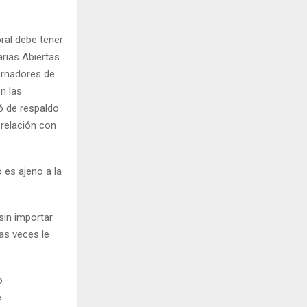
oral debe tener
arias Abiertas
bernadores de
n las
ó de respaldo
 relación con
 es ajeno a la
 sin importar
as veces le
o
e