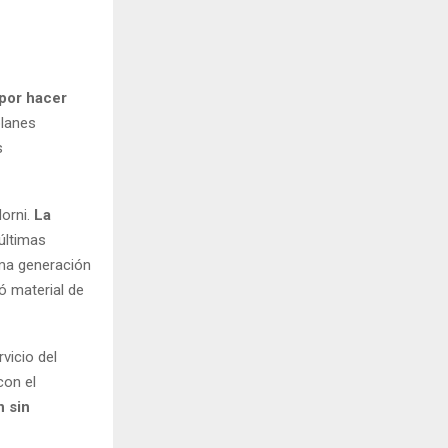
 por hacer
planes
s
orni.
La
 últimas
ima generación
ó material de
rvicio del
con el
n sin