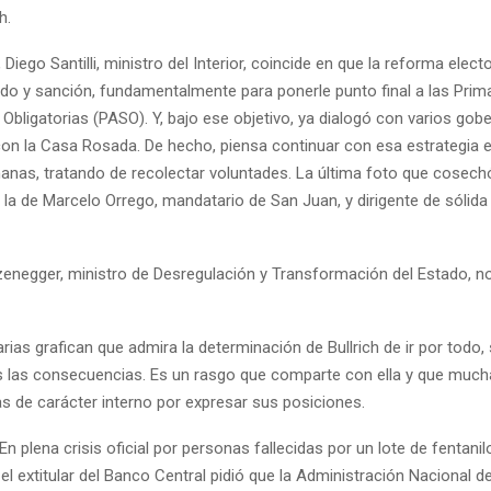
h.
Diego Santilli, ministro del Interior, coincide en que la reforma elect
ido y sanción, fundamentalmente para ponerle punto final a las Prim
Obligatorias (PASO). Y, bajo ese objetivo, ya dialogó con varios go
con la Casa Rosada. De hecho, piensa continuar con esa estrategia e
nas, tratando de recolectar voluntades. La última foto que cosech
 la de Marcelo Orrego, mandatario de San Juan, y dirigente de sólida
zenegger, ministro de Desregulación y Transformación del Estado, no
arias grafican que admira la determinación de Bullrich de ir por todo,
las consecuencias. Es un rasgo que comparte con ella y que much
cas de carácter interno por expresar sus posiciones.
n plena crisis oficial por personas fallecidas por un lote de fentanil
l extitular del Banco Central pidió que la Administración Nacional d