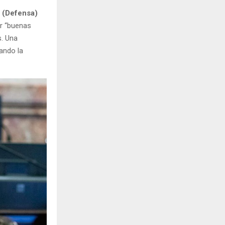
i (Defensa)
ar “buenas
s. Una
ando la