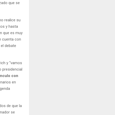
zado que se
o realice su
tos y hasta
cen que es muy
ue cuenta con
 el debate
.
rich y “vamos
 presidencial
ínculo con
onarios en
agenda
dos de que la
inador se