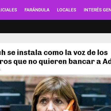
ICIALES
FARÁNDULA
LOCALES
INTERÉS GE
ch se instala como la voz de los
ros que no quieren bancar a A
6