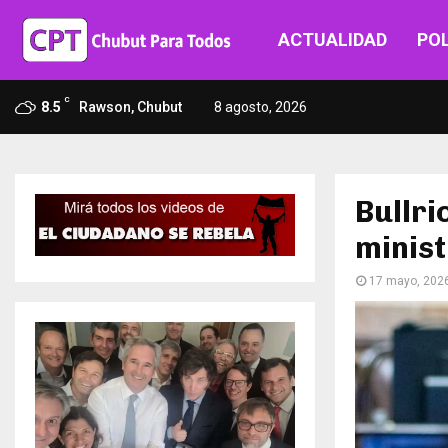
ACTUALIDAD
POL
C
8.5
Rawson, Chubut
8 agosto, 2026
Bullri
minist
17 mayo, 202