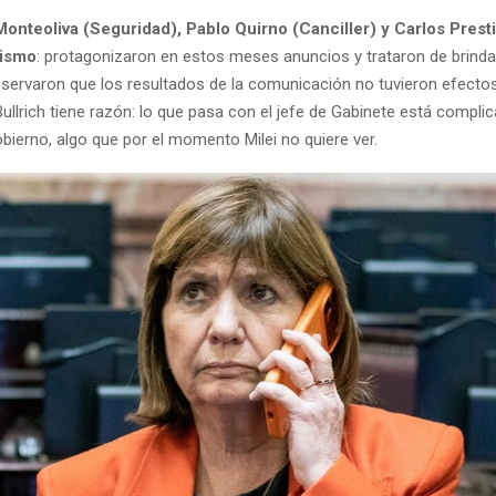
Monteoliva (Seguridad), Pablo Quirno (Canciller) y Carlos Prest
mismo
: protagonizaron en estos meses anuncios y trataron de brind
observaron que los resultados de la comunicación no tuvieron efecto
llrich tiene razón: lo que pasa con el jefe de Gabinete está complic
bierno, algo que por el momento Milei no quiere ver.