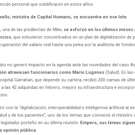
ínculo personal que solidificaron en estos años.
vello, ministra de Capital Humano, se encuentra en ese lote
.
, una de las predilectas de Milei,
se esforzó en los últimos meses
uncios
, que estuvieron concentrados en un plan de digitalización de 
ecuperación del salario real hasta una pelea por la auditoría de fondo
o no generó impacto en la agenda ante las novedades del caso Ad
ión atraviesan funcionarios como Mario Lugones
(Salud). En las
ospital Garrahan, que depende su cartera, recibió 200 camas de últ
a las 42 adquiridas en febrero, mejoró su infraestructura e incorpor
ción.
con la “digitalización, interoperabilidad e inteligencia artificial al se
lud y de los pacientes”, uno de los temas que conversó el ministro 
 legislador porteño en su última reunión.
Empero,
sus temas sigue
a opinión pública
.