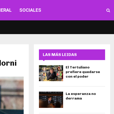
NERAL
SOCIALES
LAS MÁS LEIDAS
dorni
El Tertuliano
prefiere quedarse
con el poder
La esperanza no
derrama