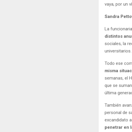
vaya, por un v
Sandra Petto
La funcionaria
distintos an
sociales, la r
universitarios.
Todo ese comb
misma situac
semanas, el H
que se suman 
última genera
También avanzó 
personal de sa
excandidato a
penetrar en l