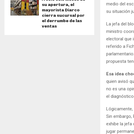
medio del esc
su apertura, el
mayorista Diarco
su situación ju
cierra sucursal por
el derrumbe de las
La jefa del b
ventas
ministro coor
electoral que 
referido a Fi
parlamentario
propuesta ten
Esa idea cho
quien avisó q
no es una opi
el diagnóstico
Lógicamente, n
Sin embargo, 
exhibe la jefa
jugar permanen