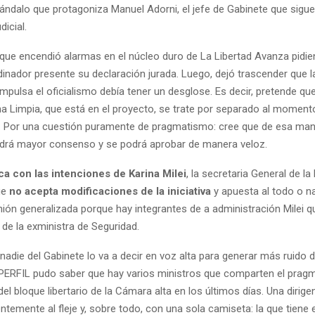
ándalo que protagoniza Manuel Adorni, el jefe de Gabinete que sigue
dicial.
loque encendió alarmas en el núcleo duro de La Libertad Avanza pidie
dinador presente su declaración jurada. Luego, dejó trascender que 
impulsa el oficialismo debía tener un desglose. Es decir, pretende que
cha Limpia, que está en el proyecto, se trate por separado al moment
. Por una cuestión puramente de pragmatismo: cree que de esa man
drá mayor consenso y se podrá aprobar de manera veloz.
ca con las intenciones de Karina Milei
, la secretaria General de la
ue
no acepta modificaciones de la iniciativa
y apuesta al todo o n
nión generalizada porque hay integrantes de a administración Milei
 de la exministra de Seguridad.
adie del Gabinete lo va a decir en voz alta para generar más ruido d
PERFIL pudo saber que hay varios ministros que comparten el prag
 del bloque libertario de la Cámara alta en los últimos días. Una dirig
temente al fleje y, sobre todo, con una sola camiseta: la que tiene 