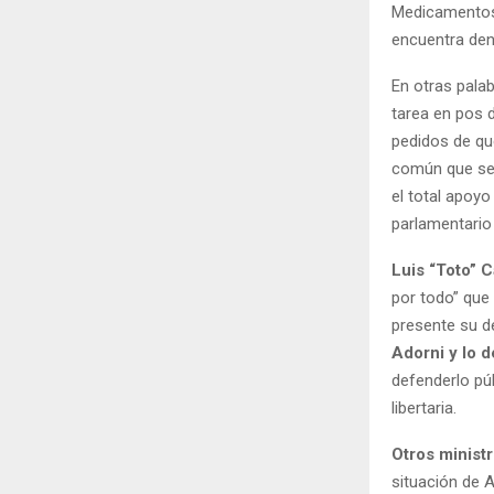
Medicamentos,
encuentra dent
En otras pala
tarea en pos 
pedidos de qu
común que se 
el total apoy
parlamentario
Luis “Toto” 
por todo” que
presente su d
Adorni y lo 
defenderlo pú
libertaria.
Otros minist
situación de A