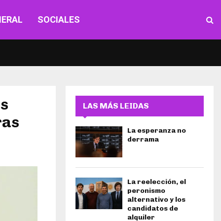
NERAL
SOCIALES
os
LAS MÁS LEIDAS
ras
La esperanza no
derrama
La reelección, el
peronismo
alternativo y los
candidatos de
alquiler