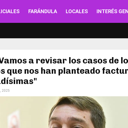
ICIALES
FARÁNDULA
LOCALES
INTERÉS GE
"Vamos a revisar los casos de l
s que nos han planteado factu
adísimas"
, 2025