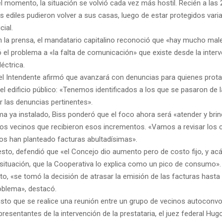
 momento, la situación se volvió cada vez más hostil. Recién a las 2
s ediles pudieron volver a sus casas, luego de estar protegidos vari
cial.
n la prensa, el mandatario capitalino reconoció que «hay mucho male
 el problema a «la falta de comunicación» que existe desde la interv
éctrica.
el Intendente afirmó que avanzará con denuncias para quienes prot
 edificio público: «Tenemos identificados a los que se pasaron de l
 las denuncias pertinentes».
ma ya instalado, Biss ponderó que el foco ahora será «atender y brin
los vecinos que recibieron esos incrementos. «Vamos a revisar los 
os han planteado facturas abultadísimas».
esto, defendió que «el Concejo dio aumento pero de costo fijo, y ac
situación, que la Cooperativa lo explica como un pico de consumo».
o, «se tomó la decisión de atrasar la emisión de las facturas hasta
roblema», destacó.
isto que se realice una reunión entre un grupo de vecinos autoconvo
presentantes de la intervención de la prestataria, el juez federal Hug