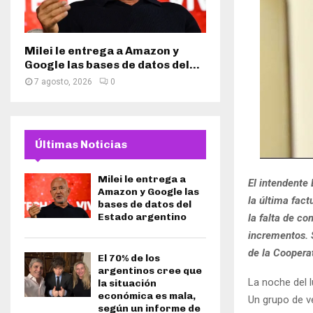
Milei le entrega a Amazon y
Google las bases de datos del...
7 agosto, 2026
0
Últimas Noticias
Milei le entrega a
El intendente
Amazon y Google las
la última fact
bases de datos del
Estado argentino
la falta de co
incrementos. S
de la Cooperat
El 70% de los
argentinos cree que
La noche del l
la situación
económica es mala,
Un grupo de 
según un informe de