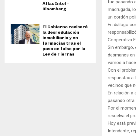
fue pasando el
Atlas Intel –
Bloomberg
madrugada, lo
un cordón poli
En diálogo co
El Gobierno revisará
responsabilizó
la desregulación
inmobiliaria y en
Cooperativa El
farmacias tras el
Sin embargo, 
paso en falso por la
Ley de Tierras
desmanes en el
vamos a hacer
Con el proble
respuesta» a 
vecinos que n
En relación a 
pasando otra 
Por el moment
resuelva el p
Hoy está prev
Intendente, re