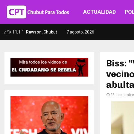
ACTUALIDAD
POL
C
11.1
Rawson, Chubut
7 agosto, 2026
Biss: 
vecino
abult
25 septiembre