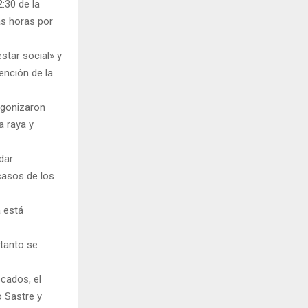
:30 de la
as horas por
star social» y
ención de la
agonizaron
a raya y
dar
casos de los
á está
 tanto se
cados, el
o Sastre y