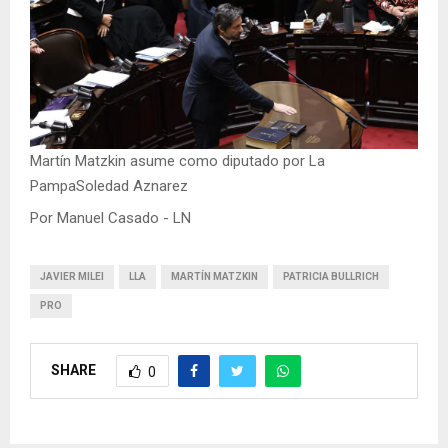
Martín Matzkin asume como diputado por La
PampaSoledad Aznarez
Por Manuel Casado - LN
JAVIER MILEI
LLA
MARTÍN MATZKIN
PATRICIA BULLRICH
PRO
SHARE
0