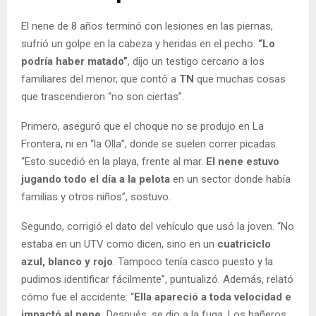
El nene de 8 años terminó con lesiones en las piernas,
sufrió un golpe en la cabeza y heridas en el pecho.
“Lo
podría haber matado”
, dijo un testigo cercano a los
familiares del menor, que contó a
TN
que muchas cosas
que trascendieron “no son ciertas”.
Primero, aseguró que el choque no se produjo en La
Frontera, ni en “la Olla”, donde se suelen correr picadas.
“Esto sucedió en la playa, frente al mar.
El nene estuvo
jugando todo el día a la pelota
en un sector donde había
familias y otros niños”, sostuvo.
Segundo, corrigió el dato del vehículo que usó la joven. “No
estaba en un UTV como dicen, sino en un
cuatriciclo
azul, blanco y rojo
. Tampoco tenía casco puesto y la
pudimos identificar fácilmente”, puntualizó. Además, relató
cómo fue el accidente: “
Ella apareció a toda velocidad e
impactó al nene.
Después, se dio a la fuga. Los bañeros